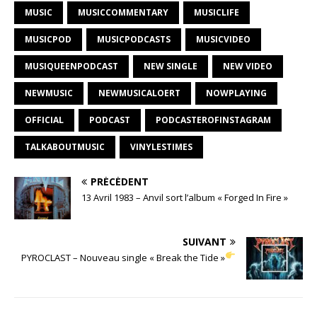
MUSIC
MUSICCOMMENTARY
MUSICLIFE
MUSICPOD
MUSICPODCASTS
MUSICVIDEO
MUSIQUEENPODCAST
NEW SINGLE
NEW VIDEO
NEWMUSIC
NEWMUSICALOERT
NOWPLAYING
OFFICIAL
PODCAST
PODCASTEROFINSTAGRAM
TALKABOUTMUSIC
VINYLESTIMES
PRÉCÉDENT
13 Avril 1983 – Anvil sort l’album « Forged In Fire »
SUIVANT
PYROCLAST – Nouveau single « Break the Tide »