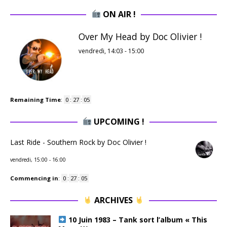
ON AIR !
Over My Head by Doc Olivier !
vendredi, 14:03
-
15:00
Remaining Time
:
0
:
27
:
04
UPCOMING !
Last Ride - Southern Rock by Doc Olivier !
vendredi, 15:00
-
16:00
Commencing in
:
0
:
27
:
04
ARCHIVES
10 Juin 1983 – Tank sort l’album « This