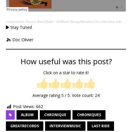
vinylestimes Classic Rock Radio
·
213Rock Harrag Melodica Live interview with Ozo of Truckfighters 17 02 2026 on Vinylestimes Classic Rock Radio
Stay Tuned
Doc Olivier
How useful was this post?
Click on a star to rate it!
Average rating
5
/ 5. Vote count:
24
Post Views:
662
ALBUM
CHRONIQUE
CHRONIQUES
GREATRECORDS
INTERVIEWMUSIC
LAST RIDE