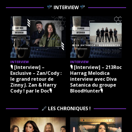
INTERVIEW
INTERVIEW
INTERVIEW
I
🎙 [Interview] –
🎙 [Interview] – 213Rock
Exclusive – Zan/Cody :
Harrag Melodica
le grand retour de
interview avec Diva
Zinny J. Zan & Harry
Satanica du groupe
Cody ! par le Doc🎙
BloodHunter🎙
LES CHRONIQUES !