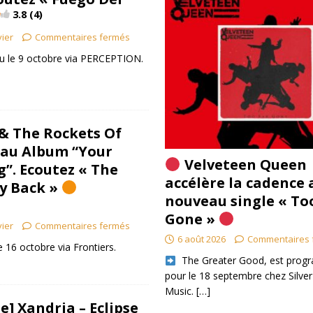
3.8 (4)
vier
Commentaires fermés
du le 9 octobre via PERCEPTION.
& The Rockets Of
eau Album “Your
Velveteen Queen
g”. Ecoutez « The
accélère la cadence 
My Back »
nouveau single « To
Gone »
vier
Commentaires fermés
6 août 2026
Commentaires 
16 octobre via Frontiers.
​ The Greater Good, est pro
pour le 18 septembre chez Silver
Music.
[…]
] Xandria – Eclipse