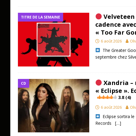
Velveteen 
TITRE DE LA SEMAINE
cadence avec
« Too Far Go
6 août 2026
Oli
​ The Greater Goo
septembre chez Silve
Xandria –
CD
« Eclipse ». E
3.8 (4)
6 août 2026
Oli
​ Eclipse sortira 
Records
[…]