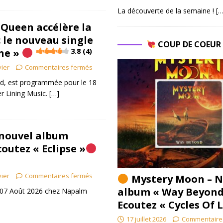
La découverte de la semaine !
[…
Queen accélère la
 le nouveau single
COUP DE COEU
ne »
3.8 (4)
vier
Commentaires fermés
d, est programmée pour le 18
r Lining Music.
[…]
 nouvel album
coutez « Eclipse »
vier
Commentaires fermés
Mystery Moon – N
album « Way Beyond
le 07 Août 2026 chez Napalm
Ecoutez « Cycles Of 
17 juillet 2026
Commentaire