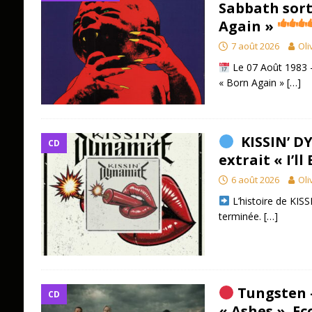
Sabbath sort
Again »
7 août 2026
Oli
Le 07 Août 1983 –
« Born Again »
[…]
KISSIN’ D
CD
extrait « I’ll
6 août 2026
Oli
L’histoire de KISS
terminée.
[…]
Tungsten 
CD
« Ashes ». Ec