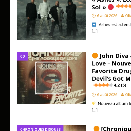
Sol »
6 août 2026
Oli
​ Ashes est atten
[…]
John Diva 
CD
Love – Nouv
Favorite Dru
Devil’s Got 
4.2 (5)
6 août 2026
Oli
Nouveau album le 
[…]
[Chronique
CHRONIQUES DISQUES