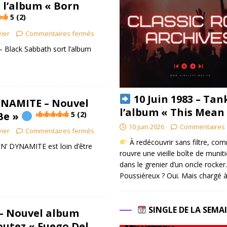
 l’album « Born
5 (2)
vier
Commentaires fermés
 Black Sabbath sort l’album
10 Juin 1983 – Tan
YNAMITE – Nouvel
l’album « This Mean
 Be »
5 (2)
10 juin 2026
Commentaires 
vier
Commentaires fermés
À redécouvrir sans filtre, co
IN’ DYNAMITE est loin d’être
rouvre une vieille boîte de munit
dans le grenier d’un oncle rocker.
Poussiéreux ? Oui. Mais chargé à
SINGLE DE LA SEMA
– Nouvel album
outez « Fuego Del