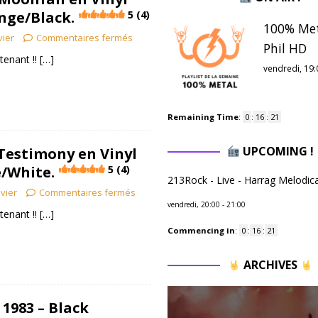
nge/Black.
5 (4)
100% Met
vier
Commentaires fermés
Phil HD
enant !!
[…]
vendredi, 19:
Remaining Time
:
0
:
16
:
20
UPCOMING !
 Testimony en Vinyl
e/White.
5 (4)
213Rock - Live - Harrag Melodic
ivier
Commentaires fermés
vendredi, 20:00
-
21:00
enant !!
[…]
Commencing in
:
0
:
16
:
20
ARCHIVES
 1983 – Black