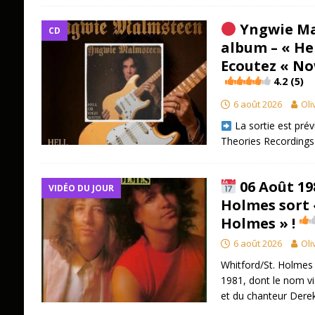
Yngwie Ma
CD
album – « Hel
Ecoutez « N
4.2 (5)
6 août 2026
Oli
​ La sortie est pr
Theories Recordings
06 Août 19
VIDÉO DU JOUR
Holmes sort 
Holmes » !
6 août 2026
Oli
Whitford/St. Holmes 
1981, dont le nom vi
et du chanteur Dere