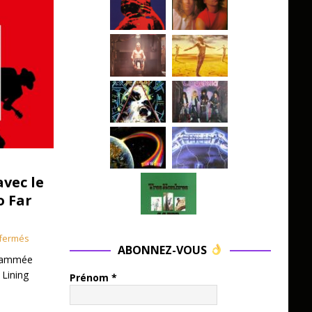
avec le
o Far
fermés
ABONNEZ-VOUS
grammée
 Lining
Prénom
*