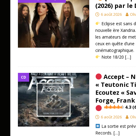
(2026) par le
6 août 2026
Oli
Eclipse est sans d
nouvelle ère Xandria.
les amateurs de met
ceux en quête d’une
cinématographique.
​ Note 18/20
[…]
Accept – N
CD
« Teutonic Ti
Ecoutez « Sa
Forge, Frank 
4.3 (
6 août 2026
Oli
​ La sortie est p
Records.
[…]