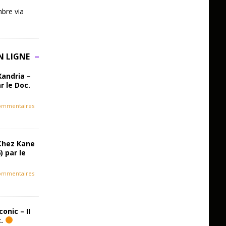
bre via
N LIGNE
Xandria –
r le Doc.
ommentaires
Chez Kane
) par le
ommentaires
onic – II
c.