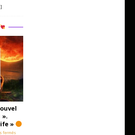
]
R
ouvel
 ».
Life »
s fermés