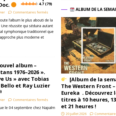
 Doc.
4.7 (79)
ALBUM DE LA SEMA
vier
Commentaires fermés
oute l’album le plus abouti de la
 Une réussite qui séduira autant
al symphonique traditionnel que
 approche plus moderne et
ouvel album –
tans 1976–2026 ».
ve Us » avec Tobias
[Album de la sem
Bello et Ray Luzier
The Western Front –
6)
Eureka . Découvrez l
titres à 10 heures, 1
vier
Commentaires fermés
et 21 heures !
révue le 04 septembre chez Napalm
20 juillet 2026
Commentaire