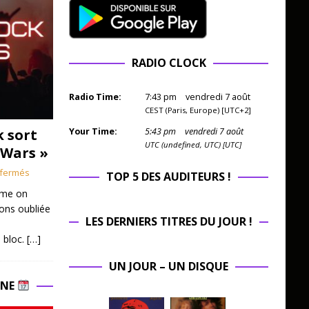
RADIO CLOCK
Radio Time:
7
:
43
pm
vendredi 7 août
CEST (Paris, Europe) [UTC+2]
k sort
Your Time:
5
:
43
pm
vendredi 7 août
UTC (undefined, UTC) [UTC]
 Wars »
fermés
TOP 5 DES AUDITEURS !
mme on
ions oubliée
LES DERNIERS TITRES DU JOUR !
 bloc.
[…]
UN JOUR – UN DISQUE
INE