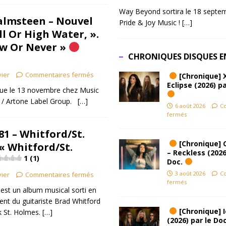
Way Beyond sortira le 18 septem
lmsteen – Nouvel
Pride & Joy Music !
[…]
l Or High Water, ».
ow Or Never »
CHRONIQUES DISQUES E
vier
Commentaires fermés
[Chronique] 
Eclipse (2026) pa
évue le 13 novembre chez Music
 / Artone Label Group.
[…]
6 août 2026
C
fermés
81 – Whitford/St.
[Chronique] 
« Whitford/St.
– Reckless (2026
1 (1)
Doc.
3 août 2026
C
vier
Commentaires fermés
fermés
est un album musical sorti en
ent du guitariste Brad Whitford
[Chronique] Ic
k St. Holmes.
[…]
(2026) par le Do