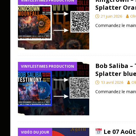
VINYLESTIMES PRODUCTION
Splatter Ora
21 juin 2026
Oli
Commandez le maint
Bob Saliba –
VINYLESTIMES PRODUCTION
Splatter blu
13 avril 2026
Ol
Commandez le maint
Le 07 Août
VIDÉO DU JOUR