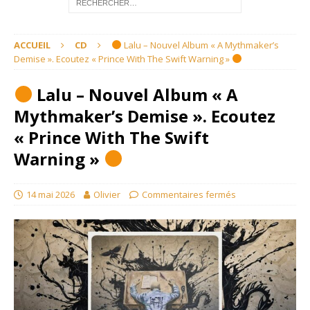
ACCUEIL
CD
Lalu – Nouvel Album « A Mythmaker’s
Demise ». Ecoutez « Prince With The Swift Warning »
Lalu – Nouvel Album « A
Mythmaker’s Demise ». Ecoutez
« Prince With The Swift
Warning »
14 mai 2026
Olivier
Commentaires fermés