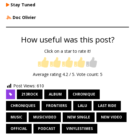
Stay Tuned
Doc Olivier
How useful was this post?
Click on a star to rate it!
Average rating
4.2
/ 5. Vote count:
5
Post Views:
610
213ROCK
ALBUM
CHRONIQUE
CHRONIQUES
FRONTIERS
LALU
LAST RIDE
MUSIC
MUSICVIDEO
NEW SINGLE
NEW VIDEO
OFFICIAL
PODCAST
VINYLESTIMES