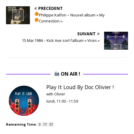
PRÉCÉDENT
Philippe Kalfon – Nouvel album « My
Connection ».
SUIVANT
15 Mai 1984 – Kick Axe sort l’album « Vices »
ON AIR !
Play It Loud By Doc Olivier !
with Olivier
lundi, 11:00
-
11:59
Remaining Time
:
0
:
17
:
56