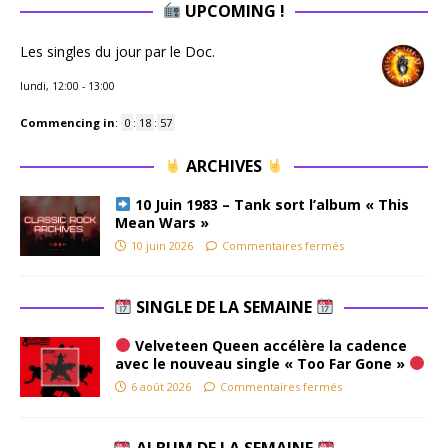
UPCOMING !
Les singles du jour par le Doc.
lundi, 12:00
-
13:00
Commencing in
:
0
:
18
:
56
ARCHIVES
10 Juin 1983 – Tank sort l’album « This
Mean Wars »
10 juin 2026
Commentaires fermés
SINGLE DE LA SEMAINE
Velveteen Queen accélère la cadence
avec le nouveau single « Too Far Gone »
6 août 2026
Commentaires fermés
ALBUM DE LA SEMAINE