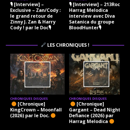
🎙 [Interview] –
🎙 [Interview] – 213Rock
Exclusive – Zan/Cody :
Harrag Melodica
le grand retour de
interview avec Diva
Zinny J. Zan & Harry
Satanica du groupe
Cody ! par le Doc🎙
BloodHunter🎙
LES CHRONIQUES !
CHRONIQUES DISQUES
CHRONIQUES DISQUES
[Chronique]
[Chronique]
KingCrown – Moonfall
Gargant – Dead Night
(2026) par le Doc.
Defiance (2026) par
Harrag Melodica