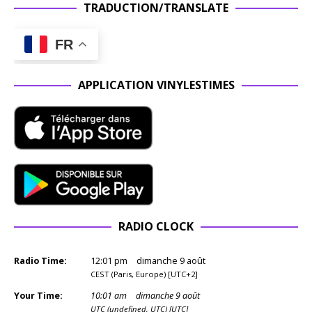
TRADUCTION/TRANSLATE
FR
APPLICATION VINYLESTIMES
RADIO CLOCK
Radio Time:
12
:
01
pm
dimanche 9 août
CEST (Paris, Europe) [UTC+2]
Your Time:
10
:
01
am
dimanche 9 août
UTC (undefined, UTC) [UTC]