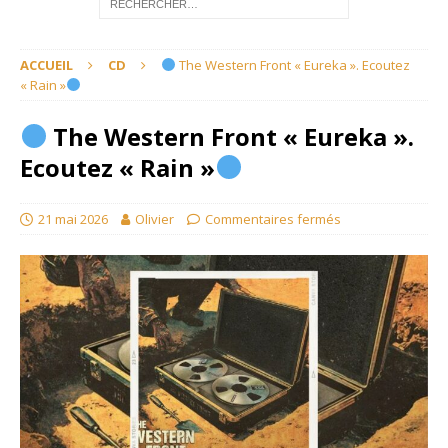
ACCUEIL
CD
The Western Front « Eureka ». Ecoutez
« Rain »
The Western Front « Eureka ».
Ecoutez « Rain »
21 mai 2026
Olivier
Commentaires fermés