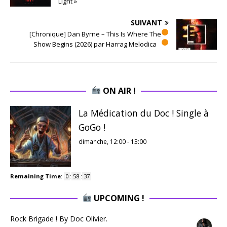
Light »
SUIVANT
[Chronique] Dan Byrne – This Is Where The
Show Begins (2026) par Harrag Melodica
ON AIR !
La Médication du Doc ! Single à
GoGo !
dimanche, 12:00
-
13:00
Remaining Time
:
0
:
58
:
36
UPCOMING !
Rock Brigade ! By Doc Olivier.