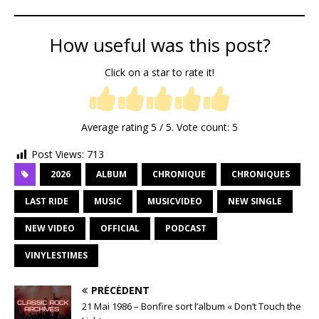
How useful was this post?
Click on a star to rate it!
Average rating
5
/ 5. Vote count:
5
Post Views:
713
2026
ALBUM
CHRONIQUE
CHRONIQUES
LAST RIDE
MUSIC
MUSICVIDEO
NEW SINGLE
NEW VIDEO
OFFICIAL
PODCAST
VINYLESTIMES
PRÉCÉDENT
21 Mai 1986 – Bonfire sort l’album « Don’t Touch the