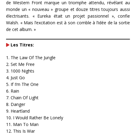
de Western Front marque un triomphe attendu, révélant au
monde un « nouveau » groupe et douze titres toujours aussi
électrisants. « Eureka était un projet passionnel », confie
Walsh. « Mais l’excitation est à son comble à l’idée de la sortie
de cet album. »
Les Titres:
1. The Law Of The Jungle
2. Set Me Free
3. 1000 Nights
4. Just Go
5. If I’m The One
6. Rain
7. Chain Of Light
8. Danger
9. Heartland
10. I Would Rather Be Lonely
11. Man To Man
12. This Is War