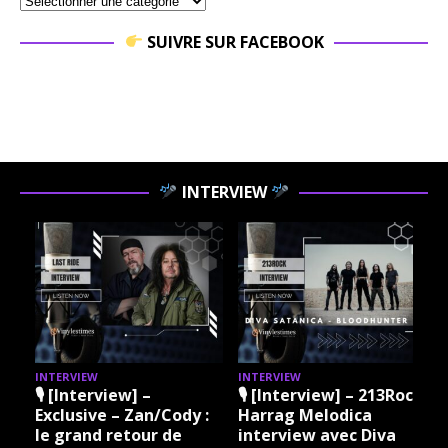
SUIVRE SUR FACEBOOK
INTERVIEW
INTERVIEW
INTERVIEW
I
🎙 [Interview] –
🎙 [Interview] – 213Rock
Exclusive – Zan/Cody :
Harrag Melodica
le grand retour de
interview avec Diva