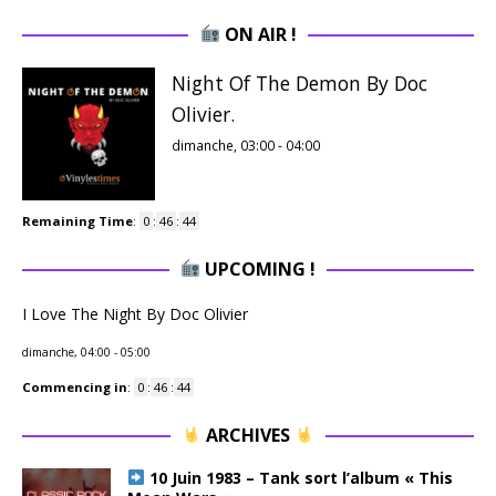
ON AIR !
Night Of The Demon By Doc
Olivier.
dimanche, 03:00
-
04:00
Remaining Time
:
0
:
46
:
43
UPCOMING !
I Love The Night By Doc Olivier
dimanche, 04:00
-
05:00
Commencing in
:
0
:
46
:
43
ARCHIVES
10 Juin 1983 – Tank sort l’album « This