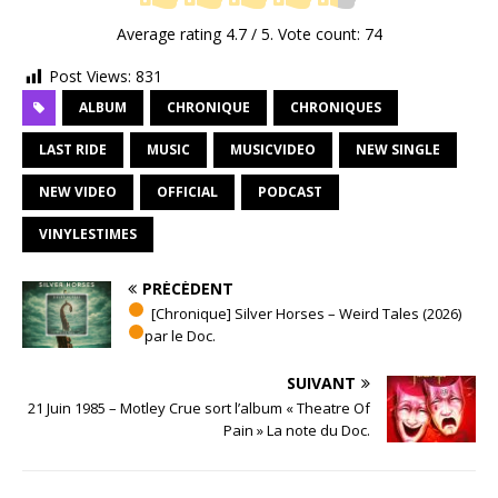
Average rating
4.7
/ 5. Vote count:
74
Post Views:
831
ALBUM
CHRONIQUE
CHRONIQUES
LAST RIDE
MUSIC
MUSICVIDEO
NEW SINGLE
NEW VIDEO
OFFICIAL
PODCAST
VINYLESTIMES
PRÉCÉDENT
[Chronique] Silver Horses – Weird Tales (2026)
par le Doc.
SUIVANT
21 Juin 1985 – Motley Crue sort l’album « Theatre Of
Pain » La note du Doc.