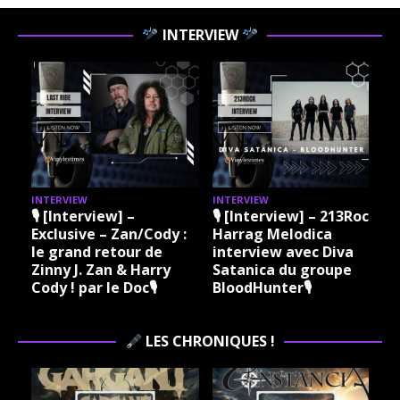
INTERVIEW
INTERVIEW
INTERVIEW
I
🎙 [Interview] –
🎙 [Interview] – 213Rock
Exclusive – Zan/Cody :
Harrag Melodica
le grand retour de
interview avec Diva
Zinny J. Zan & Harry
Satanica du groupe
Cody ! par le Doc🎙
BloodHunter🎙
LES CHRONIQUES !