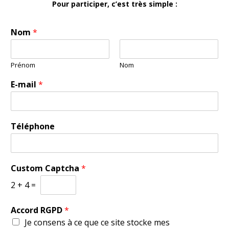
Pour participer, c’est très simple :
Nom
*
Prénom
Nom
E-mail
*
Téléphone
*
Custom Captcha
*
R
G
2
+
4
=
P
D
Accord RGPD
*
E
Je consens à ce que ce site stocke mes
-