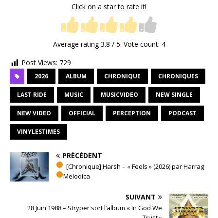
Click on a star to rate it!
Average rating
3.8
/ 5. Vote count:
4
Post Views:
729
2026
ALBUM
CHRONIQUE
CHRONIQUES
LAST RIDE
MUSIC
MUSICVIDEO
NEW SINGLE
NEW VIDEO
OFFICIAL
PERCEPTION
PODCAST
VINYLESTIMES
PRÉCÉDENT
[Chronique] Harsh – « Feels » (2026) par Harrag
Melodica
SUIVANT
28 Juin 1988 – Stryper sort l’album « In God We
Trust »