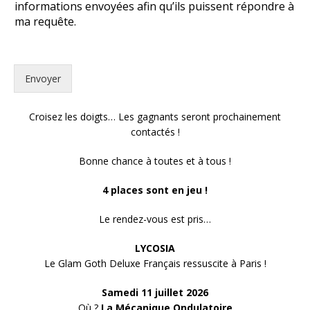
informations envoyées afin qu’ils puissent répondre à
m
a
ma requête.
i
l
Envoyer
Croisez les doigts… Les gagnants seront prochainement
contactés !
Bonne chance à toutes et à tous !
4 places sont en jeu !
Le rendez-vous est pris…
LYCOSIA
Le Glam Goth Deluxe Français ressuscite à Paris !
Samedi 11 juillet 2026
Où ?
La Mécanique Ondulatoire