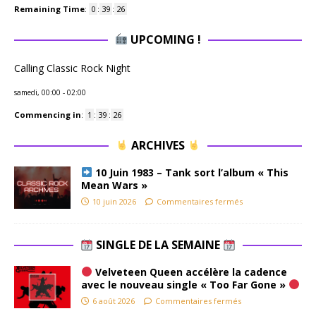
Remaining Time
:
0
:
39
:
25
UPCOMING !
Calling Classic Rock Night
samedi, 00:00
-
02:00
Commencing in
:
1
:
39
:
25
ARCHIVES
10 Juin 1983 – Tank sort l’album « This
Mean Wars »
10 juin 2026
Commentaires fermés
SINGLE DE LA SEMAINE
Velveteen Queen accélère la cadence
avec le nouveau single « Too Far Gone »
6 août 2026
Commentaires fermés