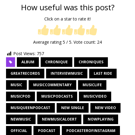
How useful was this post?
Click on a star to rate it!
Average rating
5
/ 5. Vote count:
24
Post Views:
757
ALBUM
CHRONIQUE
CHRONIQUES
GREATRECORDS
INTERVIEWMUSIC
LAST RIDE
MUSIC
MUSICCOMMENTARY
MUSICLIFE
MUSICPOD
MUSICPODCASTS
MUSICVIDEO
MUSIQUEENPODCAST
NEW SINGLE
NEW VIDEO
NEWMUSIC
NEWMUSICALOERT
NOWPLAYING
OFFICIAL
PODCAST
PODCASTEROFINSTAGRAM