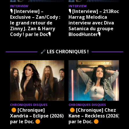
INTERVIEW
INTERVIEW
I
🎙 [Interview] –
🎙 [Interview] – 213Rock
Exclusive – Zan/Cody :
Harrag Melodica
le grand retour de
interview avec Diva
Zinny J. Zan & Harry
Satanica du groupe
Cody ! par le Doc🎙
BloodHunter🎙
LES CHRONIQUES !
CHRONIQUES DISQUES
CHRONIQUES DISQUES
[Chronique]
[Chronique] Chez
Xandria – Eclipse (2026)
Kane – Reckless (2026)
par le Doc.
par le Doc.