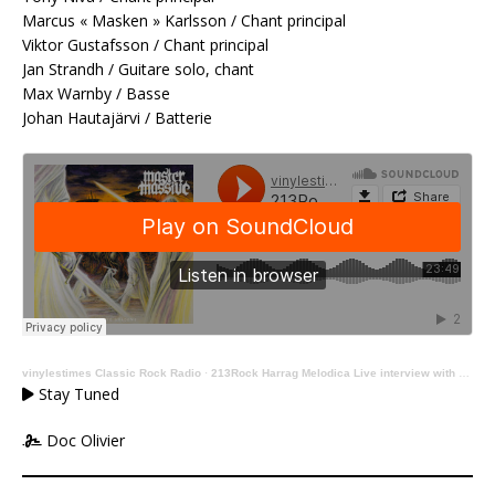
Marcus « Masken » Karlsson / Chant principal
Viktor Gustafsson / Chant principal
Jan Strandh / Guitare solo, chant
Max Warnby / Basse
Johan Hautajärvi / Batterie
vinylestimes Classic Rock Radio
·
213Rock Harrag Melodica Live interview with Jan Strandh of Master Massive 02 07 2026 on Vinylestimes Classic Rock Radio
Stay Tuned
Doc Olivier