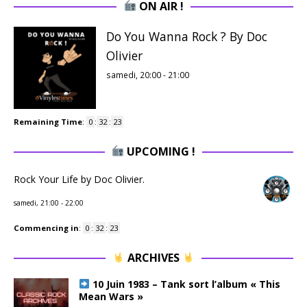
ON AIR !
Do You Wanna Rock ? By Doc
Olivier
samedi, 20:00
-
21:00
Remaining Time
:
0
:
32
:
22
UPCOMING !
Rock Your Life by Doc Olivier.
samedi, 21:00
-
22:00
Commencing in
:
0
:
32
:
22
ARCHIVES
10 Juin 1983 – Tank sort l’album « This
Mean Wars »