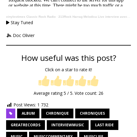
vinylestimes Classic Rock Radio
·
213Rock Harrag Melodica Live interview avec Philippe Courtois de l'Argilière Misanthrope 01 07 2026 on Vinylestimes Classic Rock Radio
Stay Tuned
Doc Olivier
How useful was this post?
Click on a star to rate it!
Average rating
5
/ 5. Vote count:
26
Post Views:
1 732
ALBUM
CHRONIQUE
CHRONIQUES
GREATRECORDS
INTERVIEWMUSIC
LAST RIDE
MUSIC
MUSICCOMMENTARY
MUSICLIFE