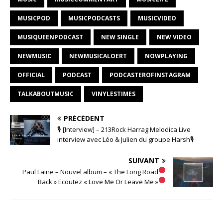
MUSICPOD
MUSICPODCASTS
MUSICVIDEO
MUSIQUEENPODCAST
NEW SINGLE
NEW VIDEO
NEWMUSIC
NEWMUSICALOERT
NOWPLAYING
OFFICIAL
PODCAST
PODCASTEROFINSTAGRAM
TALKABOUTMUSIC
VINYLESTIMES
PRÉCÉDENT
🎙 [Interview] – 213Rock Harrag Melodica Live
interview avec Léo & Julien du groupe Harsh🎙
SUIVANT
Paul Laine – Nouvel album – « The Long Road
Back » Ecoutez « Love Me Or Leave Me »