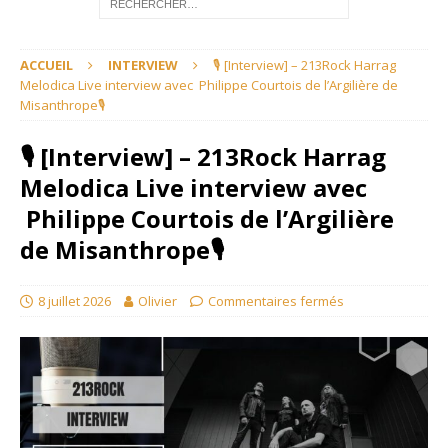
ACCUEIL
INTERVIEW
🎙 [Interview] – 213Rock Harrag
Melodica Live interview avec Philippe Courtois de l’Argilière de
Misanthrope🎙
🎙 [Interview] – 213Rock Harrag
Melodica Live interview avec
Philippe Courtois de l’Argilière
de Misanthrope🎙
8 juillet 2026
Olivier
Commentaires fermés