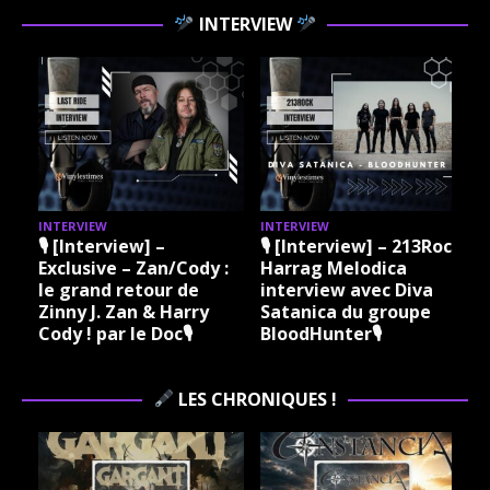
INTERVIEW
INTERVIEW
INTERVIEW
I
🎙 [Interview] –
🎙 [Interview] – 213Rock
Exclusive – Zan/Cody :
Harrag Melodica
le grand retour de
interview avec Diva
Zinny J. Zan & Harry
Satanica du groupe
Cody ! par le Doc🎙
BloodHunter🎙
LES CHRONIQUES !