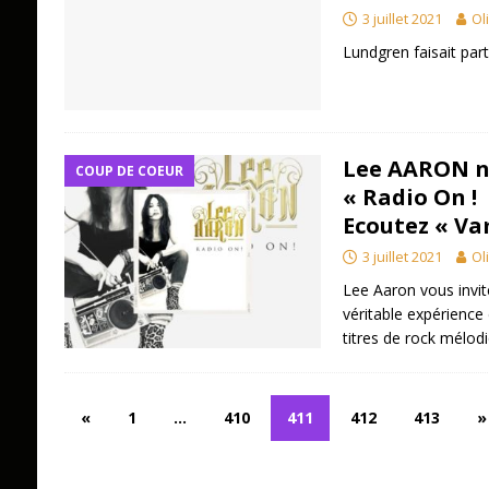
3 juillet 2021
Ol
Lundgren faisait par
Lee AARON n
COUP DE COEUR
« Radio On ! »
Ecoutez « Va
3 juillet 2021
Ol
Lee Aaron vous invit
véritable expérience 
titres de rock mélod
«
1
…
410
411
412
413
»