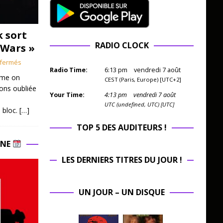
k sort
RADIO CLOCK
 Wars »
fermés
Radio Time:
6
:
13
pm
vendredi 7 août
mme on
CEST (Paris, Europe) [UTC+2]
ions oubliée
Your Time:
4
:
13
pm
vendredi 7 août
UTC (undefined, UTC) [UTC]
 bloc.
[…]
TOP 5 DES AUDITEURS !
INE
LES DERNIERS TITRES DU JOUR !
UN JOUR – UN DISQUE