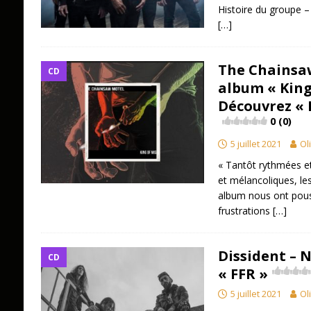
Histoire du groupe –
[…]
The Chainsa
CD
album « King
Découvrez « 
0 (0)
5 juillet 2021
Ol
« Tantôt rythmées e
et mélancoliques, l
album nous ont pous
frustrations
[…]
Dissident – 
CD
« FFR »
5 juillet 2021
Ol