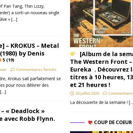
f Pan Tang, Thin Lizzy,
der) a sorti un nouveau single
live »
[…]
] – KROKUS – Metal
(1980) by Denis
[Album de la sem
5 (19)
The Western Front –
Eureka . Découvrez l
ivier
Commentaires fermés
titres à 10 heures, 1
dre, Krokus sait parfaitement se
et 21 heures !
ces pour nous délivrer des
[…]
20 juillet 2026
Commentaire
La découverte de la semaine !
[…
– « Deadlock »
e avec Robb Flynn.
COUP DE COEU