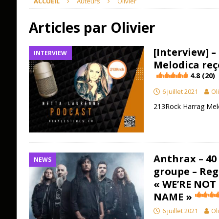
ACCUEIL
Auteurs
Olivier
Articles par
Olivier
[Interview] 
INTERVIEW
Melodica reç
4.8 (20)
6 juillet 2021
Ol
213Rock Harrag Melo
Anthrax – 40 
NEWS
groupe – Reg
« WE’RE NO
NAME »
6 juillet 2021
Ol