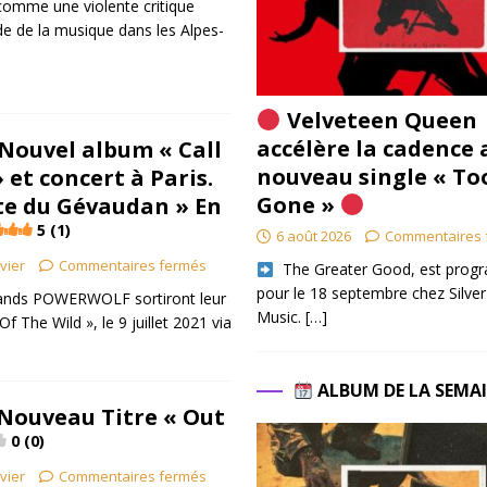
 comme une violente critique
e de la musique dans les Alpes-
Velveteen Queen
accélère la cadence 
Nouvel album « Call
nouveau single « To
 et concert à Paris.
Gone »
te du Gévaudan » En
5 (1)
6 août 2026
Commentaires 
ivier
Commentaires fermés
​ The Greater Good, est pro
pour le 18 septembre chez Silver
mands POWERWOLF sortiront leur
Music.
[…]
f The Wild », le 9 juillet 2021 via
]
ALBUM DE LA SEMA
 Nouveau Titre « Out
0 (0)
ivier
Commentaires fermés