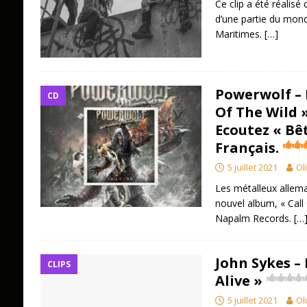
Ce clip a été réalisé
d’une partie du mond
Maritimes.
[…]
Powerwolf – 
CD
Of The Wild »
Ecoutez « Bê
Français.
5 juillet 2021
Ol
Les métalleux alle
nouvel album, « Call O
Napalm Records.
[…
John Sykes –
CLIPS
Alive »
5 juillet 2021
Ol