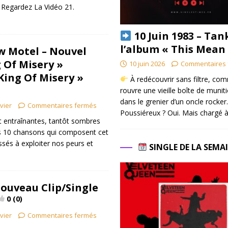
 Regardez La Vidéo 21.
10 Juin 1983 – Tan
l’album « This Mean
w Motel – Nouvel
 Of Misery »
10 juin 2026
Commentaires 
King Of Misery »
À redécouvrir sans filtre, co
rouvre une vieille boîte de munit
dans le grenier d’un oncle rocker.
ivier
Commentaires fermés
Poussiéreux ? Oui. Mais chargé à
t entraînantes, tantôt sombres
es 10 chansons qui composent cet
sés à exploiter nos peurs et
SINGLE DE LA SEMA
Nouveau Clip/Single
0 (0)
ivier
Commentaires fermés