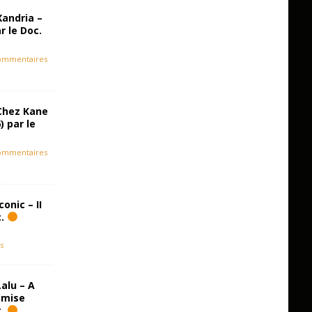
Xandria –
r le Doc.
ommentaires
Chez Kane
) par le
ommentaires
onic – II
c.
s
alu – A
emise
c.