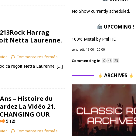
No Show currently scheduled.
UPCOMING !
– 213Rock Harrag
oit Netta Laurenne.
100% Metal by Phil HD
vendredi, 19:00
-
20:00
ivier
Commentaires fermés
Commencing in
:
0
:
46
:
21
dica reçoit Netta Laurenne.
[…]
ARCHIVES
Ans – Histoire du
ardez La Vidéo 21.
T CHANGING OUR
5 (2)
ivier
Commentaires fermés