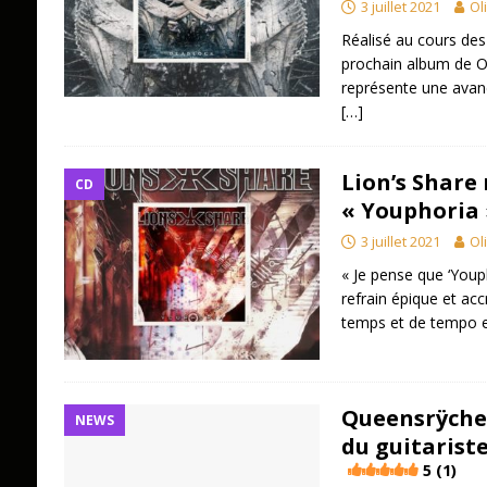
3 juillet 2021
Ol
Réalisé au cours des
prochain album de 
représente une avan
[…]
Lion’s Share
CD
« Youphoria 
3 juillet 2021
Ol
« Je pense que ‘Youp
refrain épique et a
temps et de tempo et
Queensrÿche 
NEWS
du guitarist
5 (1)