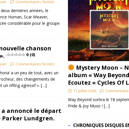
ivier
Commentaires fermés
 deux dernières années, le
Once Human, Scar Weaver,
cée considérable pour le groupe
 nouvelle chanson
».
0 (0)
ivier
Commentaires fermés
Mystery Moon – N
horia’ a un peu de tout, avec un
album « Way Beyond
ccrocheur, des changements de
Ecoutez « Cycles Of 
 un riffing agressif ».
[…]
17 juillet 2026
Commentaire
Way Beyond sortira le 18 septem
Pride & Joy Music !
[…]
a annoncé le départ
e Parker Lundgren.
CHRONIQUES DISQUES E