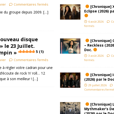
ivier
Commentaires fermés
[Chronique] 
Eclipse (2026) pa
tie du groupe depuis 2009.
[…]
6 août 2026
C
fermés
ouveau disque
[Chronique] 
 le 23 Juillet.
– Reckless (2026
Doc.
mpin »
5 (1)
3 août 2026
C
ivier
Commentaires fermés
fermés
e à régler votre cadran pour une
d’écoute de rock ‘n’ roll… 12
[Chronique] Ic
ique à son meilleur !
[…]
(2026) par le Do
29 juillet 2026
Commentaires fermé
[Chronique] L
Mythmaker’s D
(2026) par le Do