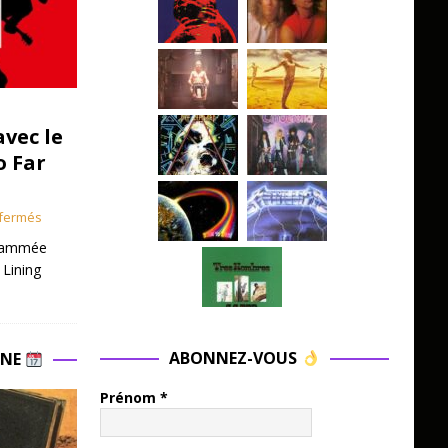
avec le
o Far
fermés
grammée
 Lining
ABONNEZ-VOUS
INE
Prénom
*