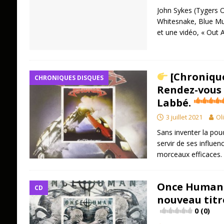
John Sykes (Tygers O
Whitesnake, Blue Mur
et une vidéo, « Out A
[Chronique
CHRONIQUES DISQUES
Rendez-vous 
Labbé.
3 juillet 2021
Ol
Sans inventer la pou
servir de ses influen
morceaux efficaces.
Once Human 
CD
nouveau titr
0 (0)