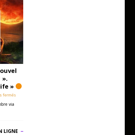
ouvel
 ».
Life »
s fermés
bre via
N LIGNE