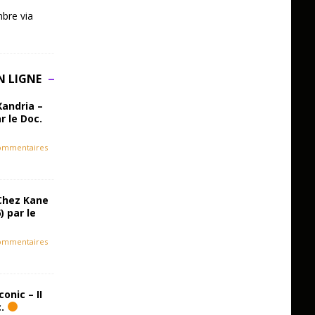
bre via
N LIGNE
Xandria –
r le Doc.
ommentaires
Chez Kane
) par le
ommentaires
onic – II
c.