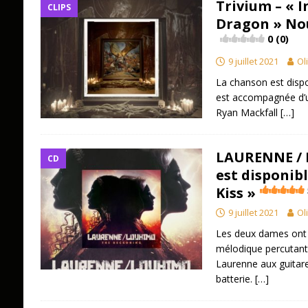
Trivium – « 
CLIPS
Dragon » Nou
0 (0)
9 juillet 2021
Ol
La chanson est dispo
est accompagnée d’u
Ryan Mackfall
[…]
LAURENNE / 
CD
est disponibl
Kiss »
9 juillet 2021
Ol
Les deux dames ont 
mélodique percutant 
Laurenne aux guitar
batterie.
[…]