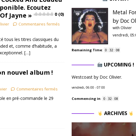
sponible. Ecoutez
Metal Fo
 Of Jayne »
0 (0)
by Doc Ol
livier
Commentaires fermés
with Olivier
vendredi, 05:
é tous les titres classiques du
ded et, comme d’habitude, a
Remaining Time
:
0
:
32
:
07
exceptionnel.
[…]
UPCOMING !
on nouvel album !
Westcoast by Doc Olivier.
vendredi, 06:00
-
07:00
ivier
Commentaires fermés
ible en pré-commande le 29
Commencing in
:
0
:
32
:
07
ARCHIVES