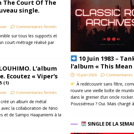
In The Court Of The
veau single.
ivier
Commentaires fermés
nible sur tous les supports et
n court-métrage réalisé par
10 Juin 1983 – Tan
l’album « This Mean
LOUHIMO. L’album
e. Ecoutez « Viper’s
10 juin 2026
Commentaires 
5 (1)
À redécouvrir sans filtre, co
rouvre une vieille boîte de munit
ivier
Commentaires fermés
dans le grenier d’un oncle rocker.
créé un album de métal
Poussiéreux ? Oui. Mais chargé à
avec la collaboration de Nino
es et de Sampo Haapaniemi à la
SINGLE DE LA SEMA