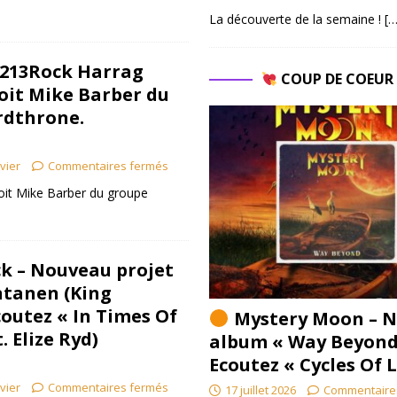
La découverte de la semaine !
[…
– 213Rock Harrag
COUP DE COEU
oit Mike Barber du
rdthrone.
ivier
Commentaires fermés
oit Mike Barber du groupe
ck – Nouveau projet
ntanen (King
outez « In Times Of
Mystery Moon – N
. Elize Ryd)
album « Way Beyond
Ecoutez « Cycles Of 
ivier
Commentaires fermés
17 juillet 2026
Commentaire