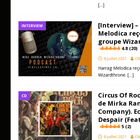
[…]
[Interview] 
INTERVIEW
Melodica reç
groupe Wiza
4.8 (20)
8 juillet 2021
Ol
Harrag Melodica reç
Wizardthrone.
[…]
Circus Of Ro
CD
de Mirka Ra
Company). Ec
Despair (Feat
5 (2)
8 juillet 2021
Ol