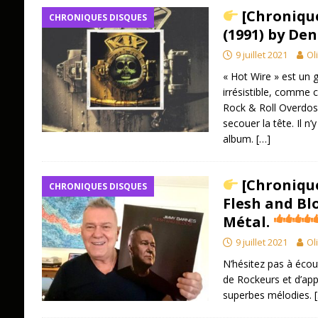
[Chronique
CHRONIQUES DISQUES
(1991) by Den
9 juillet 2021
Ol
« Hot Wire » est un g
irrésistible, comme 
Rock & Roll Overdose
secouer la tête. Il n’
album.
[…]
[Chronique
CHRONIQUES DISQUES
Flesh and Blo
Métal.
9 juillet 2021
Ol
N’hésitez pas à écou
de Rockeurs et d’appr
superbes mélodies.