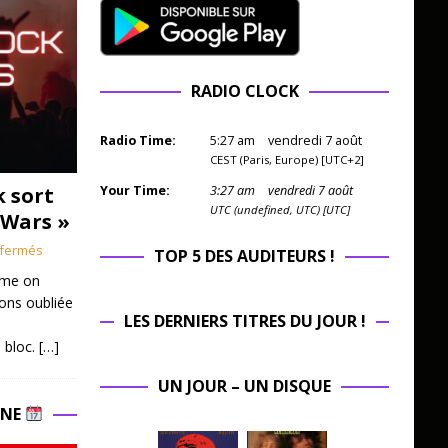
RADIO CLOCK
Radio Time:
5
:
27
am
vendredi 7 août
CEST (Paris, Europe) [UTC+2]
k sort
Your Time:
3
:
27
am
vendredi 7 août
UTC (undefined, UTC) [UTC]
 Wars »
fermés
TOP 5 DES AUDITEURS !
mme on
ions oubliée
LES DERNIERS TITRES DU JOUR !
 bloc.
[…]
UN JOUR – UN DISQUE
INE