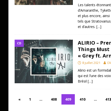
Les talents étonnant
d’Amaranthe, Tyketto
et plus encore, ains
tels que Stratovarius
et d’autres.
[…]
ALIRIO – Prem
CD
Things Must 
« Grey ft. Ar
8 juillet 2021
Ol
Alirio est un formida
qui est l’une des voi
Brésil
[…]
«
1
…
408
409
410
…
41