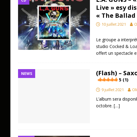
CD
Live » esy di
« The Ballad
10 juillet 2021
O
Le groupe a interprét
studio Cocked & Loa
offert un spectacle 
(Flash) – Sax
NEWS
5 (1)
9 juillet 2021
Ol
L’album sera dispon
octobre.
[…]