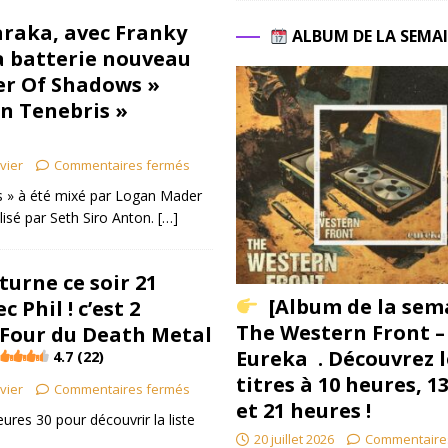
raka, avec Franky
ALBUM DE LA SEMA
a batterie nouveau
er Of Shadows »
In Tenebris »
ivier
Commentaires fermés
s » à été mixé par Logan Mader
alisé par Seth Siro Anton.
[…]
turne ce soir 21
[Album de la sem
 Phil ! c’est 2
The Western Front –
 Four du Death Metal
Eureka . Découvrez l
4.7 (22)
titres à 10 heures, 1
ivier
Commentaires fermés
et 21 heures !
res 30 pour découvrir la liste
20 juillet 2026
Commentaire