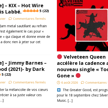
] – KIX – Hot Wire
is Labbé.
5 (22)
ivier
Commentaires fermés
lam metal sautillant au refrain
c’est également le cas pour «
 » qui claque et donne envie de
y a donc rien à jeter sur cet
Velveteen Queen
] – Jimmy Barnes –
accélère la cadence 
od (2021)- by Dark
nouveau single « To
5 (22)
Gone »
ivier
Commentaires fermés
6 août 2026
Commentaires 
ter la mélancolie de vos cœurs
​ The Greater Good, est pro
écier à sa juste valeur ces
pour le 18 septembre chez Silver
[…]
Music.
[…]