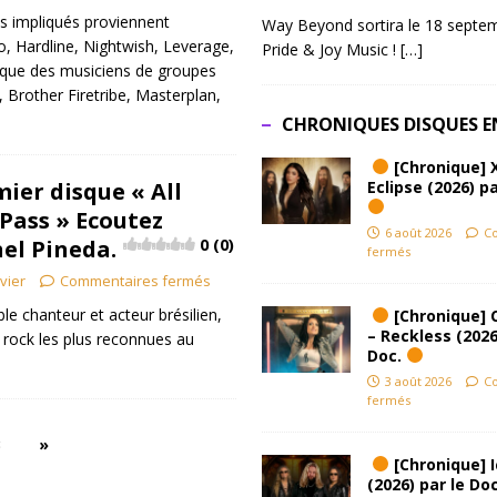
s impliqués proviennent
Way Beyond sortira le 18 septem
, Hardline, Nightwish, Leverage,
Pride & Joy Music !
[…]
i que des musiciens de groupes
, Brother Firetribe, Masterplan,
CHRONIQUES DISQUES E
[Chronique] 
ier disque « All
Eclipse (2026) pa
Pass » Ecoutez
6 août 2026
C
nel Pineda.
0 (0)
fermés
ivier
Commentaires fermés
ble chanteur et acteur brésilien,
[Chronique] 
– Reckless (2026
x rock les plus reconnues au
Doc.
3 août 2026
C
fermés
3
»
[Chronique] Ic
(2026) par le Do