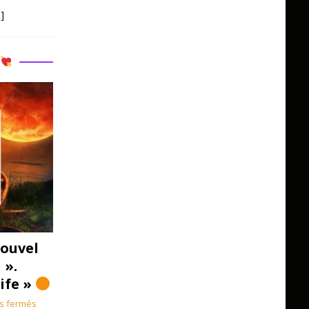
]
R
ouvel
 ».
Life »
s fermés