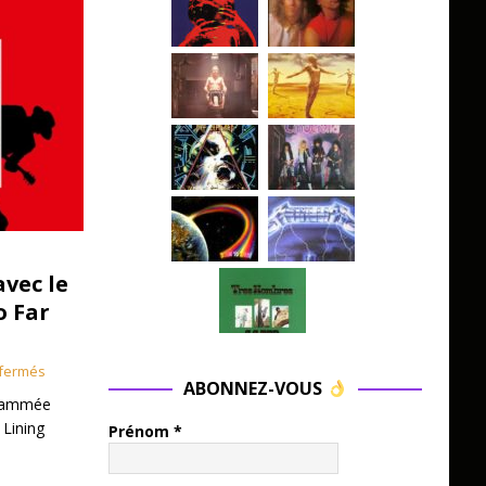
avec le
o Far
fermés
ABONNEZ-VOUS
grammée
 Lining
Prénom
*