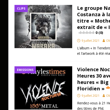
Le groupe Na
CLIPS
Costanza à l
titre « Moth
extrait de « 
0 (0)
9 juillet 2021
Ol
L’album « In Tenebri
et l’artwork à été ré
Violence Noc
EMISSIONS
Heures 30 avec
heures « Big
Floridien »
9 juillet 2021
Ol
Rendez-vous à 21 Heu
des titres de Phil.