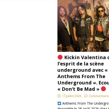
Kickin Valentina 
l’esprit de la scène
underground avec «
Anthems From The
Underground ». Eco
« Don’t Be Mad »
17 juillet 2026
Commentaire
​ Anthems From The Undergro
disponible le 28 août 2026 chez 