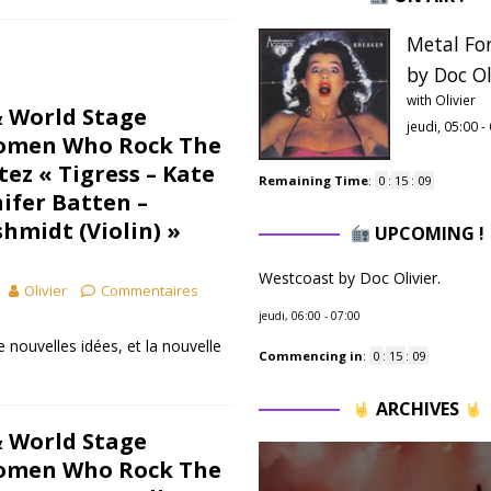
Metal Fo
by Doc Ol
with Olivier
& World Stage
jeudi, 05:00
-
Women Who Rock The
ez « Tigress – Kate
Remaining Time
:
0
:
15
:
08
nifer Batten –
hmidt (Violin) »
UPCOMING !
Westcoast by Doc Olivier.
Olivier
Commentaires
jeudi, 06:00
-
07:00
 nouvelles idées, et la nouvelle
Commencing in
:
0
:
15
:
08
ARCHIVES
& World Stage
Women Who Rock The