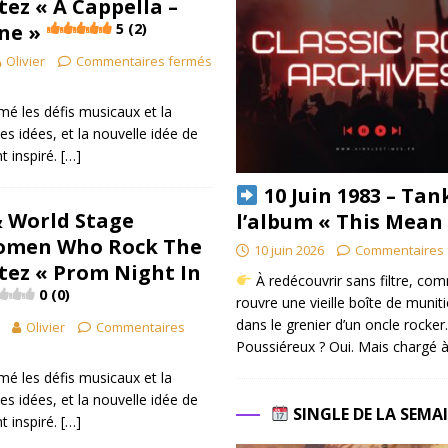
tez « A Cappella –
ne »
5 (2)
Olivier
Commentaires fermés
mé les défis musicaux et la
s idées, et la nouvelle idée de
t inspiré.
[…]
10 Juin 1983 – Tan
& World Stage
l’album « This Mean
Women Who Rock The
10 juin 2026
Commentaires 
tez « Prom Night In
À redécouvrir sans filtre, co
0 (0)
rouvre une vieille boîte de munit
dans le grenier d’un oncle rocker.
Olivier
Commentaires
Poussiéreux ? Oui. Mais chargé à
mé les défis musicaux et la
s idées, et la nouvelle idée de
SINGLE DE LA SEMA
t inspiré.
[…]