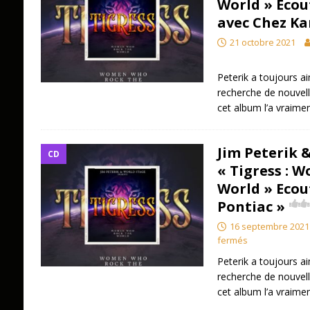
World » Ecou
avec Chez Ka
21 octobre 2021
Peterik a toujours ai
recherche de nouvelle
cet album l’a vraimen
Jim Peterik 
CD
« Tigress : 
World » Ecou
Pontiac »
16 septembre 2021
fermés
Peterik a toujours ai
recherche de nouvelle
cet album l’a vraimen