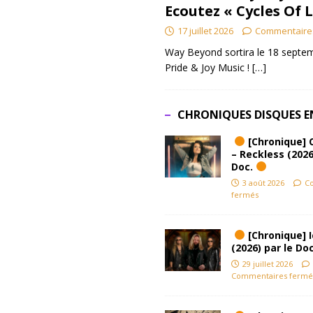
Ecoutez « Cycles Of 
17 juillet 2026
Commentaire
Way Beyond sortira le 18 septem
Pride & Joy Music !
[…]
CHRONIQUES DISQUES E
[Chronique] 
– Reckless (2026
Doc.
3 août 2026
C
fermés
[Chronique] Ic
(2026) par le Do
29 juillet 2026
Commentaires fermé