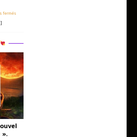
s fermés
]
R
ouvel
 ».