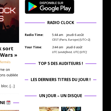
RADIO CLOCK
Radio Time:
5
:
44
am
jeudi 6 août
CEST (Paris, Europe) [UTC+2]
k sort
Your Time:
3
:
44
am
jeudi 6 août
UTC (undefined, UTC) [UTC]
 Wars »
fermés
TOP 5 DES AUDITEURS !
mme on
ions oubliée
LES DERNIERS TITRES DU JOUR !
 bloc.
[…]
UN JOUR – UN DISQUE
INE