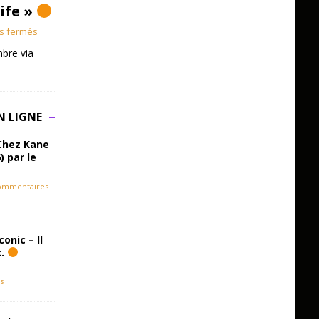
Life »
s fermés
bre via
N LIGNE
Chez Kane
) par le
ommentaires
onic – II
c.
s