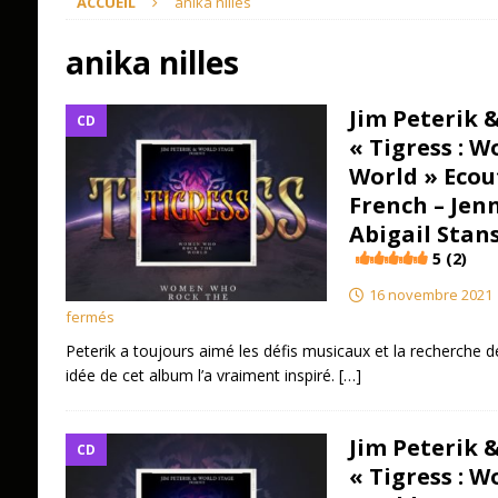
ACCUEIL
anika nilles
anika nilles
Jim Peterik 
CD
« Tigress : 
World » Ecout
French – Jen
Abigail Stans
5 (2)
16 novembre 2021
fermés
Peterik a toujours aimé les défis musicaux et la recherche de
idée de cet album l’a vraiment inspiré.
[…]
Jim Peterik 
CD
« Tigress : 