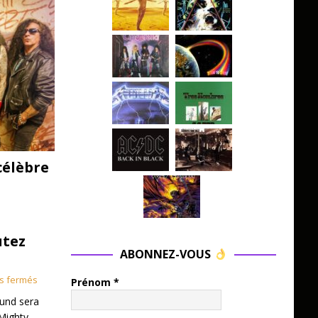
célèbre
utez
ABONNEZ-VOUS
s fermés
Prénom
*
und sera
Mighty