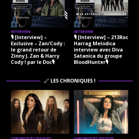
INTERVIEW
INTERVIEW
I
🎙 [Interview] –
🎙 [Interview] – 213Rock
Exclusive – Zan/Cody :
Harrag Melodica
le grand retour de
interview avec Diva
Zinny J. Zan & Harry
Satanica du groupe
Cody ! par le Doc🎙
BloodHunter🎙
LES CHRONIQUES !
CHRONIQUES DISQUES
CHRONIQUES DISQUES