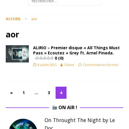
ACCUEIL
aor
aor
ALIRIO – Premier disque « All Things Must
Pass » Ecoutez « Grey ft. Arnel Pineda.
0 (0)
8 juillet 2021
Olivier
Commentaires fermés
«
1
…
3
4
ON AIR !
On Throught The Night by Le
Doc