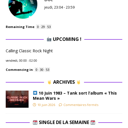
jeudi, 23:04
-
23:59
Remaining Time
:
0
:
29
:
52
UPCOMING !
Calling Classic Rock Night
vendredi, 00:00
-
02:00
Commencing in
:
0
:
30
:
52
ARCHIVES
10 Juin 1983 – Tank sort l’album « This
Mean Wars »
10 juin 2026
Commentaires fermés
SINGLE DE LA SEMAINE