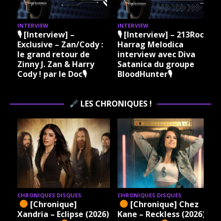
INTERVIEW
INTERVIEW
I
🎙 [Interview] –
🎙 [Interview] – 213Rock
Exclusive – Zan/Cody :
Harrag Melodica
le grand retour de
interview avec Diva
Zinny J. Zan & Harry
Satanica du groupe
Cody ! par le Doc🎙
BloodHunter🎙
LES CHRONIQUES !
CHRONIQUES DISQUES
CHRONIQUES DISQUES
[Chronique]
[Chronique] Chez
Xandria – Eclipse (2026)
Kane – Reckless (2026)