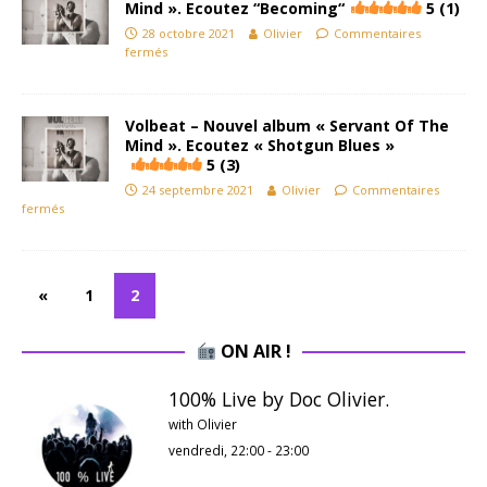
Mind ». Ecoutez “Becoming“
5 (1)
28 octobre 2021
Olivier
Commentaires
fermés
Volbeat – Nouvel album « Servant Of The
Mind ». Ecoutez « Shotgun Blues »
5 (3)
24 septembre 2021
Olivier
Commentaires
fermés
«
1
2
ON AIR !
100% Live by Doc Olivier.
with Olivier
vendredi, 22:00
-
23:00