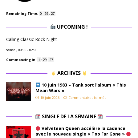
Remaining Time
:
0
:
29
:
26
UPCOMING !
Calling Classic Rock Night
samedi, 00:00
-
02:00
Commencing in
:
1
:
29
:
26
ARCHIVES
10 Juin 1983 – Tank sort l’album « This
Mean Wars »
10 juin 2026
Commentaires fermés
SINGLE DE LA SEMAINE
Velveteen Queen accélère la cadence
avec le nouveau single « Too Far Gone »