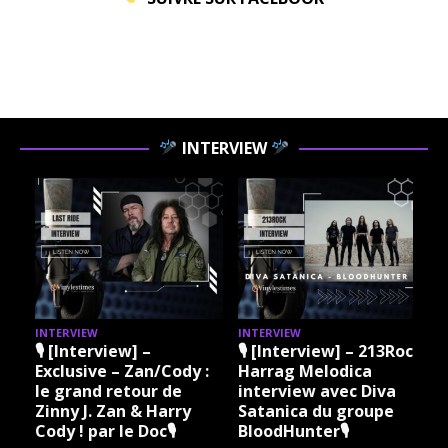
INTERVIEW
INTERVIEW
INTERVIEW
I
🎙 [Interview] –
🎙 [Interview] – 213Rock
Exclusive – Zan/Cody :
Harrag Melodica
le grand retour de
interview avec Diva
Zinny J. Zan & Harry
Satanica du groupe
Cody ! par le Doc🎙
BloodHunter🎙