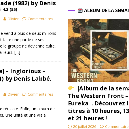
ade (1982) by Denis
4.3 (55)
ALBUM DE LA SEMA
Olivier
Commentaires
se vend à plus de deux millions
t taire une partie de ses
e le groupe ne devienne culte,
illeurs.
[…]
] – Inglorious –
1) by Denis Labbé.
[Album de la sem
Olivier
Commentaires
The Western Front –
Eureka . Découvrez l
e réussite. Enfin, un album de
titres à 10 heures, 1
s, une unité et une vraie
et 21 heures !
20 juillet 2026
Commentaire