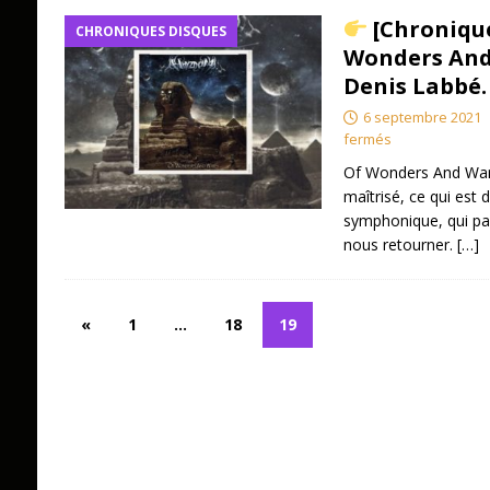
[Chroniqu
CHRONIQUES DISQUES
Wonders And 
Denis Labbé.
6 septembre 2021
fermés
Of Wonders And War
maîtrisé, ce qui est d
symphonique, qui pa
nous retourner.
[…]
«
1
…
18
19