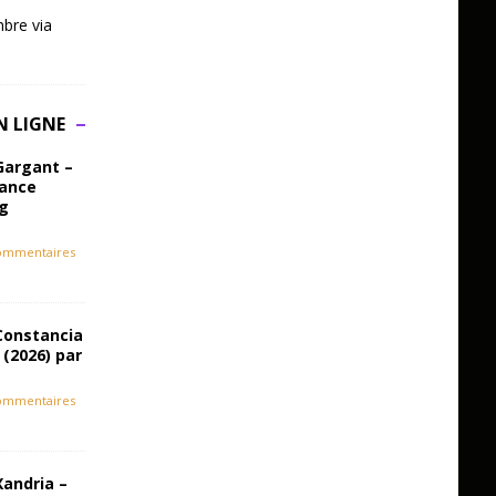
bre via
N LIGNE
Gargant –
iance
ag
ommentaires
Constancia
 (2026) par
ommentaires
Xandria –