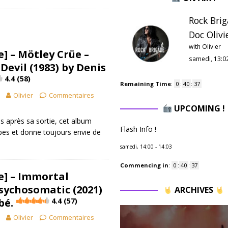
Rock Brig
Doc Olivie
with Olivier
] – Mötley Crüe –
samedi, 13:0
Devil (1983) by Denis
4.4 (58)
Remaining Time
:
0
:
40
:
35
Olivier
Commentaires
UPCOMING !
s après sa sortie, cet album
Flash Info !
pes et donne toujours envie de
samedi, 14:00
-
14:03
Commencing in
:
0
:
40
:
35
e] – Immortal
sychosomatic (2021)
ARCHIVES
bé.
4.4 (57)
Olivier
Commentaires