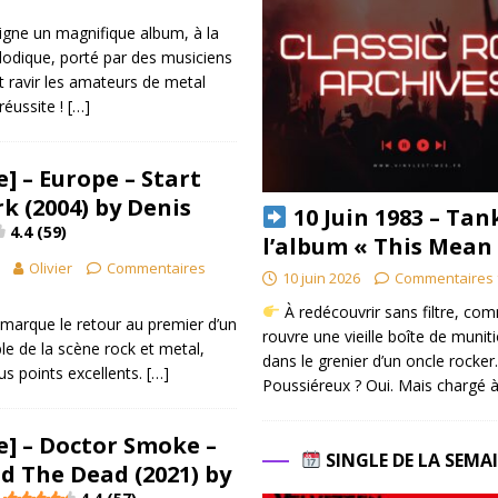
igne un magnifique album, à la
lodique, porté par des musiciens
it ravir les amateurs de metal
réussite !
[…]
] – Europe – Start
k (2004) by Denis
10 Juin 1983 – Tan
4.4 (59)
l’album « This Mean
Olivier
Commentaires
10 juin 2026
Commentaires 
À redécouvrir sans filtre, co
marque le retour au premier d’un
rouvre une vieille boîte de munit
e de la scène rock et metal,
dans le grenier d’un oncle rocker.
s points excellents.
[…]
Poussiéreux ? Oui. Mais chargé à
] – Doctor Smoke –
SINGLE DE LA SEMA
 The Dead (2021) by