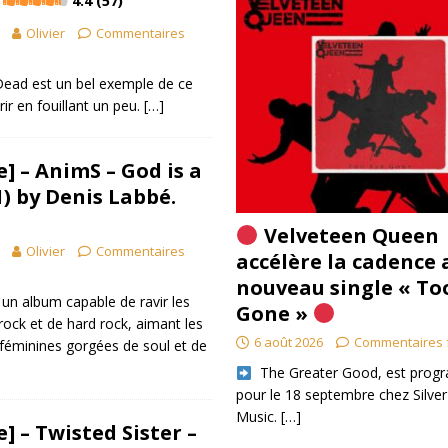
4.4 (57)
Olivier
Commentaires
ead est un bel exemple de ce
ir en fouillant un peu.
[…]
] – AnimS – God is a
) by Denis Labbé.
Velveteen Queen
Olivier
Commentaires
accélère la cadence 
nouveau single « To
 un album capable de ravir les
Gone »
rock et de hard rock, aimant les
6 août 2026
Commentaires 
x féminines gorgées de soul et de
​ The Greater Good, est pro
pour le 18 septembre chez Silver
Music.
[…]
] – Twisted Sister –