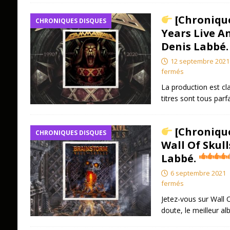
[Chroniqu
CHRONIQUES DISQUES
Years Live An
Denis Labbé.
12 septembre 2021
fermés
La production est cl
titres sont tous parf
[Chronique
CHRONIQUES DISQUES
Wall Of Skull
Labbé.
6 septembre 2021
fermés
Jetez-vous sur Wall O
doute, le meilleur a