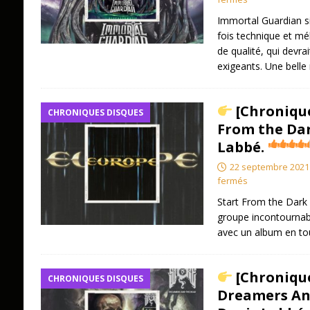
Immortal Guardian s
fois technique et mé
de qualité, qui devra
exigeants. Une belle 
[Chronique
CHRONIQUES DISQUES
From the Dar
Labbé.
22 septembre 2021
fermés
Start From the Dark 
groupe incontournabl
avec un album en tou
[Chronique
CHRONIQUES DISQUES
Dreamers And