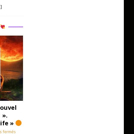
]
R
ouvel
 ».
Life »
s fermés