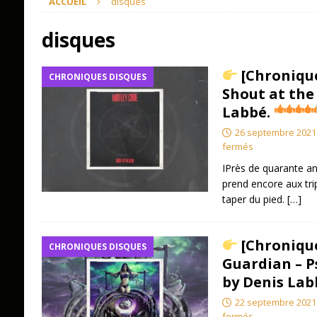
ACCUEIL
disques
disques
[Chronique
CHRONIQUES DISQUES
Shout at the 
Labbé.
26 septembre 2021
fermés
IPrès de quarante an
prend encore aux tri
taper du pied.
[…]
[Chroniqu
CHRONIQUES DISQUES
Guardian – P
by Denis Lab
22 septembre 2021
fermés