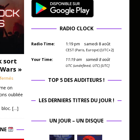
RADIO CLOCK
Radio Time:
1
:
19
pm
samedi 8 août
CEST (Paris, Europe) [UTC+2]
k sort
Your Time:
11
:
19
am
samedi 8 août
UTC (undefined, UTC) [UTC]
 Wars »
fermés
TOP 5 DES AUDITEURS !
mme on
ions oubliée
LES DERNIERS TITRES DU JOUR !
 bloc.
[…]
UN JOUR – UN DISQUE
INE