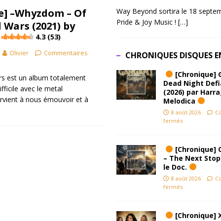
Way Beyond sortira le 18 septem
e] –Whyzdom – Of
Pride & Joy Music !
[…]
Wars (2021) by
4.3 (53)
Olivier
Commentaires
CHRONIQUES DISQUES E
[Chronique] 
s est un album totalement
Dead Night Def
ifficile avec le metal
(2026) par Harr
rvient à nous émouvoir et à
Melodica
8 août 2026
C
fermés
[Chronique] 
– The Next Stop
le Doc.
8 août 2026
C
fermés
[Chronique] 