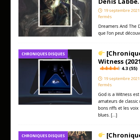
Denis Labbé.
19 septembre 2021
fermés
Dreamers And The D
que l’on peut découvr
[Chronique
CHRONIQUES DISQUES
Witness (2021
4.3 (55)
19 septembre 2021
fermés
God is a Witness est
amateurs de classic 
bons riffs et les voi
blues.
[…]
[Chronique
CHRONIQUES DISQUES