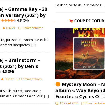
La découverte de la semaine !
[…
e] – Gamma Ray – 30
niversary (2021) by
4.3 (54)
COUP DE COEU
Olivier
Commentaires
aire, puissante, dynamique et les
aitement interprétés.
[…]
] – Brainstorm –
s (2021) by Denis
4.3 (54)
Olivier
Commentaires
Mystery Moon – N
album « Way Beyond
f Skulls qui est, sans aucun
Ecoutez « Cycles Of 
lbum des Allemands à ce jour.
[…]
17 juillet 2026
Commentaire