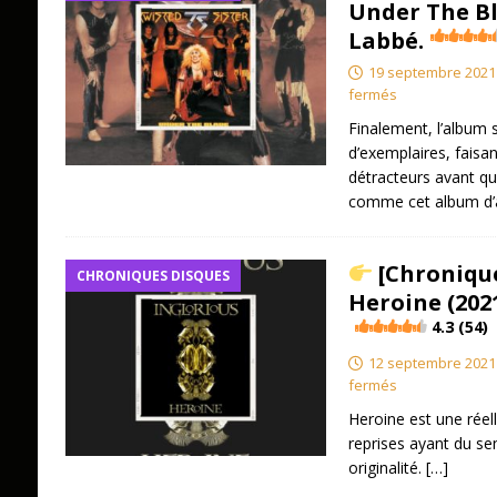
Under The Bl
Labbé.
19 septembre 2021
fermés
Finalement, l’album 
d’exemplaires, faisan
détracteurs avant qu
comme cet album d’a
[Chronique
CHRONIQUES DISQUES
Heroine (202
4.3 (54)
12 septembre 2021
fermés
Heroine est une réell
reprises ayant du sen
originalité.
[…]