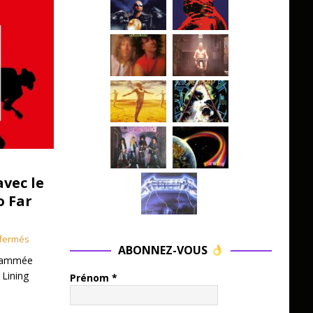
avec le
o Far
fermés
ABONNEZ-VOUS
grammée
 Lining
Prénom
*