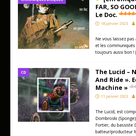
FAR, SO GOOD
Le Doc.
18 janvier 2023
Ne vous laissez pas 
et les communiqués 
toujours aussi bon !
The Lucid – 
CD
And Ride ». E
Machine »
11 janvier 2023
The Lucid, est comp
Dombroski (Sponge), 
Fortier, du bassiste 
batteur/producteur M