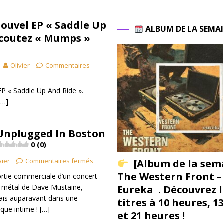
Nouvel EP « Saddle Up
ALBUM DE LA SEMA
Ecoutez « Mumps »
Olivier
Commentaires
P « Saddle Up And Ride ».
[…]
Unplugged In Boston
0 (0)
vier
Commentaires fermés
[Album de la sem
The Western Front –
rtie commerciale d’un concert
 métal de Dave Mustaine,
Eureka . Découvrez l
is auparavant dans une
titres à 10 heures, 1
que intime !
[…]
et 21 heures !