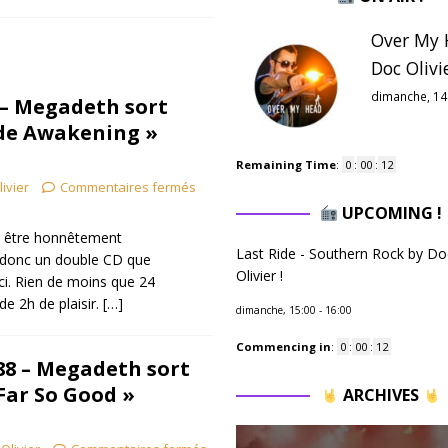
Over My 
Doc Olivie
dimanche, 14
 – Megadeth sort
ude Awakening »
Remaining Time
:
0
:
00
:
11
livier
Commentaires fermés
UPCOMING !
it être honnêtement
Last Ride - Southern Rock by Do
 donc un double CD que
Olivier !
ci. Rien de moins que 24
e 2h de plaisir.
[…]
dimanche, 15:00
-
16:00
Commencing in
:
0
:
00
:
11
988 – Megadeth sort
 Far So Good »
ARCHIVES