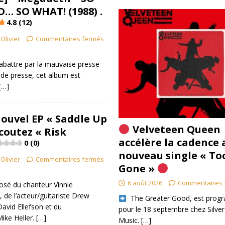
… SO WHAT! (1988) .
4.8 (12)
Olivier
Commentaires fermés
abattre par la mauvaise presse
de presse, cet album est
[…]
Nouvel EP « Saddle Up
Velveteen Queen
coutez « Risk
accélère la cadence 
0 (0)
nouveau single « To
Olivier
Commentaires fermés
Gone »
6 août 2026
Commentaires 
osé du chanteur Vinnie
de l’acteur/guitariste Drew
​ The Greater Good, est pro
David Ellefson et du
pour le 18 septembre chez Silver
ike Heller.
[…]
Music.
[…]