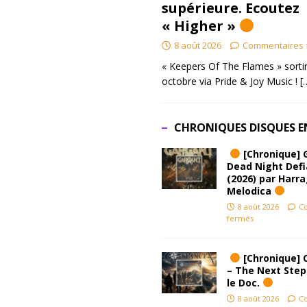
supérieure. Ecoutez
« Higher »
8 août 2026
Commentaires 
« Keepers Of The Flames » sortir
octobre via Pride & Joy Music !
[
CHRONIQUES DISQUES E
[Chronique] 
Dead Night Def
(2026) par Harr
Melodica
8 août 2026
C
fermés
[Chronique] 
– The Next Step
le Doc.
8 août 2026
C