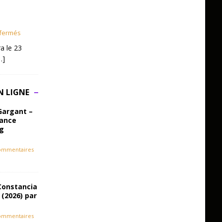
fermés
a le 23
…]
N LIGNE
Gargant –
iance
ag
ommentaires
Constancia
 (2026) par
ommentaires