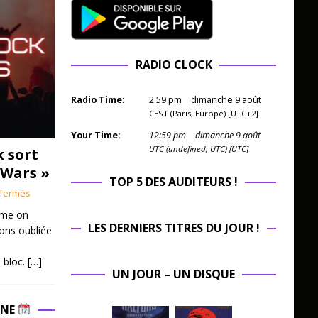
RADIO CLOCK
Radio Time:
2
:
59
pm
dimanche 9 août
CEST (Paris, Europe) [UTC+2]
Your Time:
12
:
59
pm
dimanche 9 août
UTC (undefined, UTC) [UTC]
k sort
 Wars »
TOP 5 DES AUDITEURS !
fermés
mme on
LES DERNIERS TITRES DU JOUR !
ions oubliée
 bloc.
[…]
UN JOUR – UN DISQUE
INE