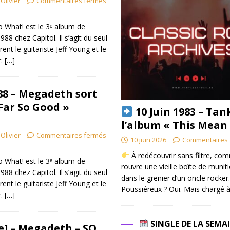
Olivier
Commentaires fermés
 What! est le 3ᵉ album de
88 chez Capitol. Il s’agit du seul
ent le guitariste Jeff Young et le
r.
[…]
988 – Megadeth sort
 Far So Good »
10 Juin 1983 – Tan
l’album « This Mean
Olivier
Commentaires fermés
10 juin 2026
Commentaires 
À redécouvrir sans filtre, co
 What! est le 3ᵉ album de
rouvre une vieille boîte de munit
88 chez Capitol. Il s’agit du seul
dans le grenier d’un oncle rocker.
ent le guitariste Jeff Young et le
Poussiéreux ? Oui. Mais chargé à
r.
[…]
SINGLE DE LA SEMA
] – Megadeth – SO