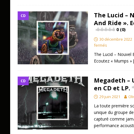
The Lucid – 
CD
And Ride ». 
0 (0)
30 décembre 2022
fermés
The Lucid – Nouvel E
Ecoutez « Mumps »
Megadeth – 
CD
en CD et LP.
29 juin 2021
Oli
La toute première so
unique du groupe de
capturé comme jama
performance acousti