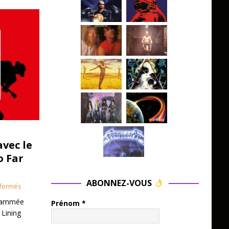
avec le
o Far
ABONNEZ-VOUS
fermés
grammée
Prénom
*
 Lining