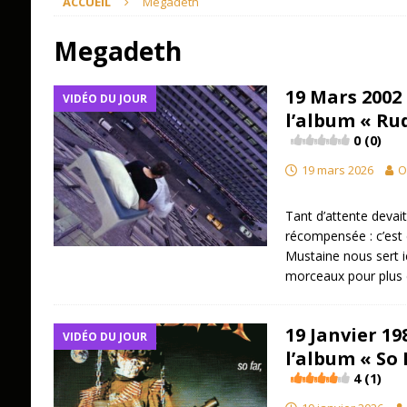
ACCUEIL
Megadeth
Megadeth
19 Mars 2002
VIDÉO DU JOUR
l’album « R
0 (0)
19 mars 2026
O
Tant d’attente deva
récompensée : c’est
Mustaine nous sert i
morceaux pour plus d
19 Janvier 1
VIDÉO DU JOUR
l’album « So
4 (1)