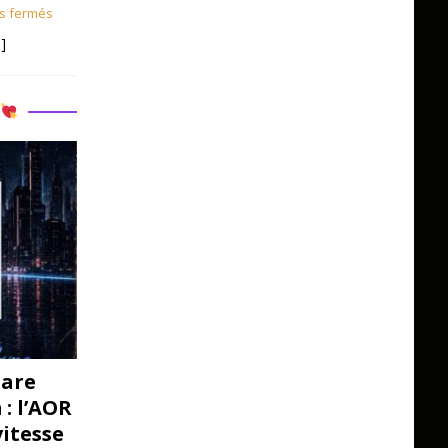
s fermés
]
R
pare
: l’AOR
vitesse