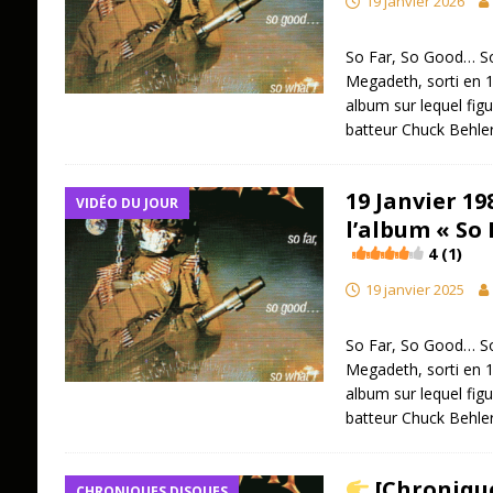
19 janvier 2026
So Far, So Good… So
Megadeth, sorti en 19
album sur lequel figur
batteur Chuck Behle
19 Janvier 1
VIDÉO DU JOUR
l’album « So
4 (1)
19 janvier 2025
So Far, So Good… So
Megadeth, sorti en 19
album sur lequel figur
batteur Chuck Behle
[Chronique
CHRONIQUES DISQUES