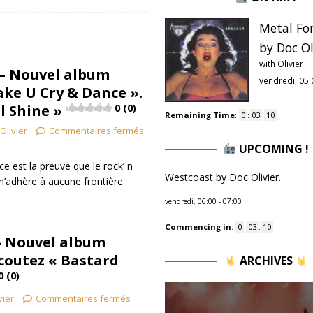
Metal Fo
by Doc Ol
with Olivier
 – Nouvel album
vendredi, 05:
ake U Cry & Dance ».
l Shine »
0 (0)
Remaining Time
:
0
:
03
:
09
Olivier
Commentaires fermés
UPCOMING !
 est la preuve que le rock’ n
Westcoast by Doc Olivier.
 n’adhère à aucune frontière
vendredi, 06:00
-
07:00
Commencing in
:
0
:
03
:
09
 – Nouvel album
Ecoutez « Bastard
ARCHIVES
0 (0)
vier
Commentaires fermés