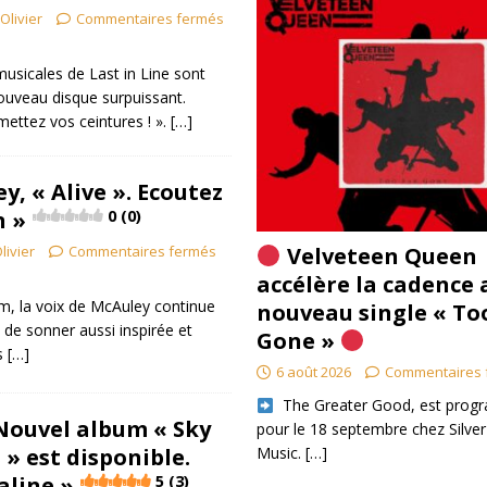
Olivier
Commentaires fermés
musicales de Last in Line sont
nouveau disque surpuissant.
mettez vos ceintures ! ».
[…]
, « Alive ». Ecoutez
n »
0 (0)
livier
Commentaires fermés
Velveteen Queen
accélère la cadence 
m, la voix de McAuley continue
nouveau single « To
 de sonner aussi inspirée et
Gone »
s
[…]
6 août 2026
Commentaires 
​ The Greater Good, est pro
Nouvel album « Sky
pour le 18 septembre chez Silver
 » est disponible.
Music.
[…]
aline »
5 (3)