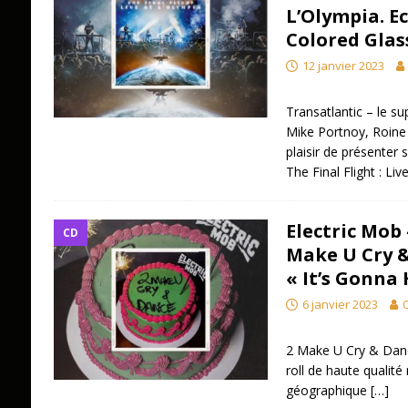
L’Olympia. E
Colored Glas
12 janvier 2023
Transatlantic – le s
Mike Portnoy, Roine 
plaisir de présenter 
The Final Flight : Li
Electric Mob
CD
Make U Cry &
« It’s Gonna 
6 janvier 2023
O
2 Make U Cry & Dance
roll de haute qualité
géographique
[…]