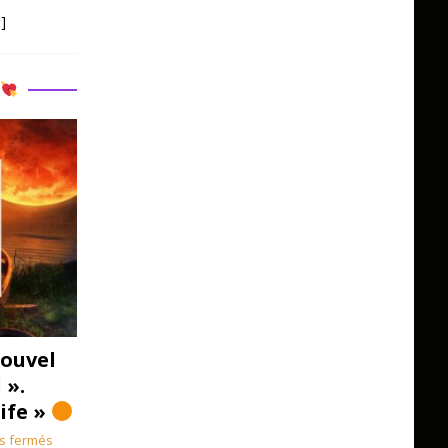
]
R
ouvel
 ».
Life »
s fermés