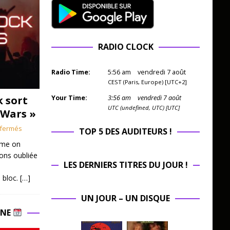
RADIO CLOCK
Radio Time:
5
:
56
am
vendredi 7 août
CEST (Paris, Europe) [UTC+2]
k sort
Your Time:
3
:
56
am
vendredi 7 août
UTC (undefined, UTC) [UTC]
 Wars »
fermés
TOP 5 DES AUDITEURS !
mme on
ions oubliée
LES DERNIERS TITRES DU JOUR !
 bloc.
[…]
UN JOUR – UN DISQUE
INE