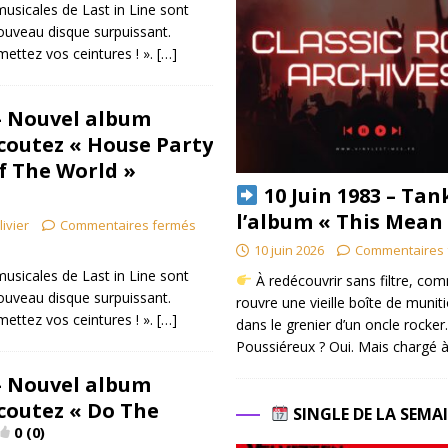
musicales de Last in Line sont
nouveau disque surpuissant.
mettez vos ceintures ! ».
[…]
 – Nouvel album
Ecoutez « House Party
f The World »
10 Juin 1983 – Tan
l’album « This Mean
livier
Commentaires fermés
10 juin 2026
Commentaires 
musicales de Last in Line sont
À redécouvrir sans filtre, co
nouveau disque surpuissant.
rouvre une vieille boîte de munit
mettez vos ceintures ! ».
[…]
dans le grenier d’un oncle rocker.
Poussiéreux ? Oui. Mais chargé à
 – Nouvel album
Ecoutez « Do The
SINGLE DE LA SEMA
0 (0)