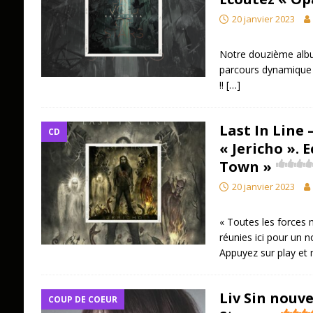
20 janvier 2023
Notre douzième albu
parcours dynamique à
!!
[…]
Last In Line
CD
« Jericho ». 
Town »
20 janvier 2023
« Toutes les forces 
réunies ici pour un 
Appuyez sur play et 
Liv Sin nouv
COUP DE COEUR