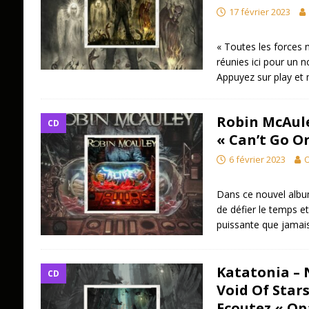
17 février 2023
« Toutes les forces 
réunies ici pour un 
Appuyez sur play et 
Robin McAuley
CD
« Can’t Go O
6 février 2023
O
Dans ce nouvel albu
de défier le temps et
puissante que jamai
Katatonia – 
CD
Void Of Stars
Ecoutez « Op