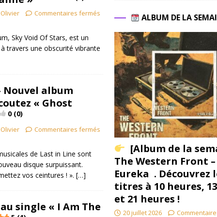
Olivier
Commentaires fermés
ALBUM DE LA SEMA
m, Sky Void Of Stars, est un
 travers une obscurité vibrante
 – Nouvel album
Ecoutez « Ghost
0 (0)
Olivier
Commentaires fermés
[Album de la sem
musicales de Last in Line sont
The Western Front –
nouveau disque surpuissant.
Eureka . Découvrez l
mettez vos ceintures ! ».
[…]
titres à 10 heures, 1
et 21 heures !
eau single «
I Am The
20 juillet 2026
Commentaire