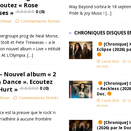
coutez « Rose
Way Beyond sortira le 18 septem
ses »
0 (0)
Pride & Joy Music !
[…]
Olivier
Commentaires fermés
CHRONIQUES DISQUES E
upergroupe prog de Neal Morse,
Stolt et Pete Trewavas – a le
[Chronique] 
son nouvel album « Live » intitulé
Eclipse (2026) pa
ve At L’Olympia.
[…]
6 août 2026
C
fermés
 – Nouvel album « 2
 Dance ». Ecoutez
[Chronique] 
Hurt »
0 (0)
– Reckless (2026
Doc.
livier
Commentaires fermés
3 août 2026
C
fermés
 est la preuve que le rock’ n
 n’adhère à aucune frontière
[Chronique] Ic
(2026) par le Do