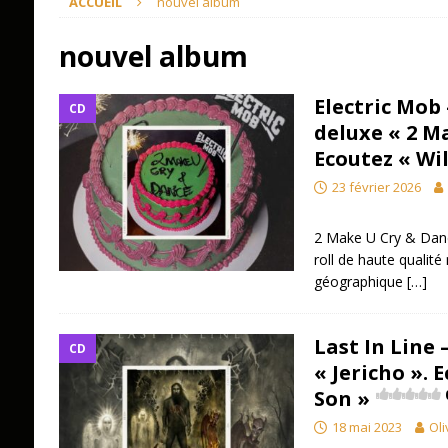
ACCUEIL
nouvel album
nouvel album
Electric Mob
CD
deluxe « 2 M
Ecoutez « Wil
23 février 2026
2 Make U Cry & Dance
roll de haute qualité
géographique
[…]
Last In Line
CD
« Jericho ». 
Son »
18 mai 2023
Oli