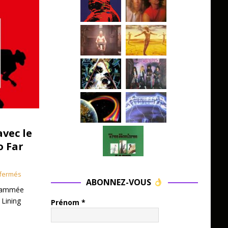
avec le
o Far
fermés
ABONNEZ-VOUS
grammée
 Lining
Prénom
*