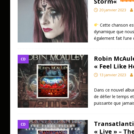
Storm
«
20 janvier 2023
Cette chanson est
dynamique que nous 
également fait l’une 
Robin McAuley
CD
« Feel Like H
13 janvier 2023
Dans ce nouvel albu
de défier le temps et
puissante que jamai
Transatlanti
CD
« Live » – The