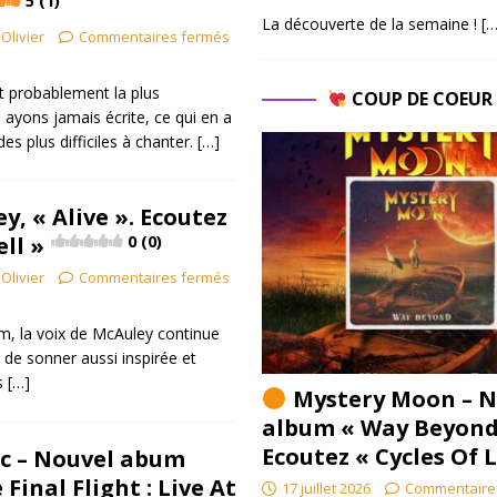
5 (1)
La découverte de la semaine !
[…
Olivier
Commentaires fermés
 probablement la plus
COUP DE COEU
ayons jamais écrite, ce qui en a
des plus difficiles à chanter.
[…]
, « Alive ». Ecoutez
ell »
0 (0)
Olivier
Commentaires fermés
m, la voix de McAuley continue
 de sonner aussi inspirée et
s
[…]
Mystery Moon – N
album « Way Beyond
Ecoutez « Cycles Of 
c – Nouvel abum
 Final Flight : Live At
17 juillet 2026
Commentaire