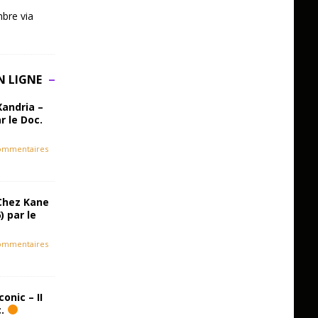
bre via
N LIGNE
Xandria –
r le Doc.
ommentaires
Chez Kane
) par le
ommentaires
onic – II
c.