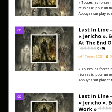
« Toutes les forces 
réunies ici pour un 
Appuyez sur play et 
Last In Line
CD
« Jericho ». 
At The End O
0 (0)
17 mars 2023
O
« Toutes les forces 
réunies ici pour un 
Appuyez sur play et 
Last In Line
CD
« Jericho ». 
Work »