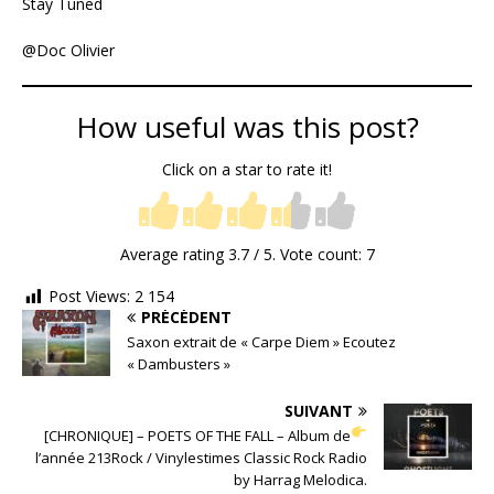
Stay Tuned
@Doc Olivier
How useful was this post?
Click on a star to rate it!
Average rating
3.7
/ 5. Vote count:
7
Post Views:
2 154
PRÉCÉDENT
Saxon extrait de « Carpe Diem » Ecoutez
« Dambusters »
SUIVANT
[CHRONIQUE] – POETS OF THE FALL – Album de
l’année 213Rock / Vinylestimes Classic Rock Radio
by Harrag Melodica.