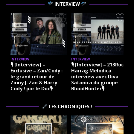
INTERVIEW
INTERVIEW
INTERVIEW
I
🎙 [Interview] –
🎙 [Interview] – 213Rock
Exclusive – Zan/Cody :
Harrag Melodica
le grand retour de
interview avec Diva
Zinny J. Zan & Harry
Satanica du groupe
Cody ! par le Doc🎙
BloodHunter🎙
LES CHRONIQUES !