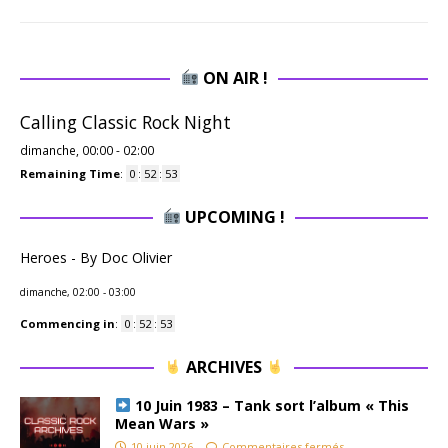
ON AIR !
Calling Classic Rock Night
dimanche, 00:00
-
02:00
Remaining Time
:
0
:
52
:
52
UPCOMING !
Heroes - By Doc Olivier
dimanche, 02:00
-
03:00
Commencing in
:
0
:
52
:
52
ARCHIVES
10 Juin 1983 – Tank sort l’album « This
Mean Wars »
10 juin 2026
Commentaires fermés