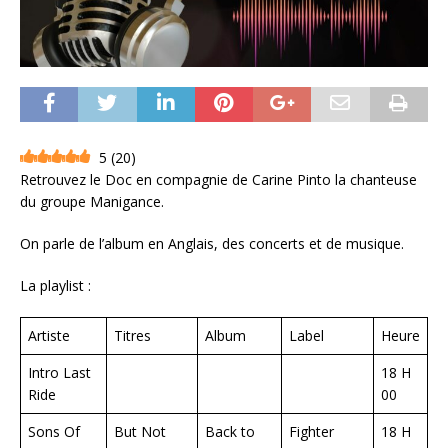
5
(
20
)
Retrouvez le Doc en compagnie de Carine Pinto la chanteuse
du groupe Manigance.
On parle de l’album en Anglais, des concerts et de musique.
La playlist :
Artiste
Titres
Album
Label
Heure
Intro Last
18 H
Ride
00
Sons Of
But Not
Back to
Fighter
18 H