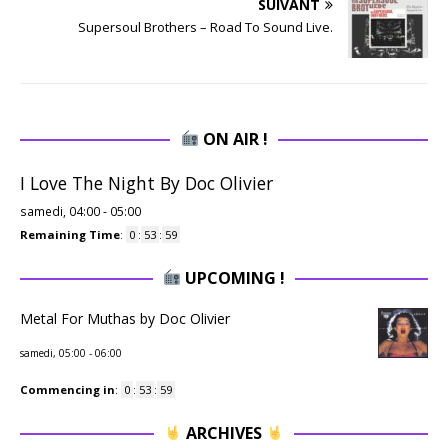
SUIVANT
Supersoul Brothers – Road To Sound Live.
ON AIR !
I Love The Night By Doc Olivier
samedi, 04:00
-
05:00
Remaining Time
:
0
:
53
:
58
UPCOMING !
Metal For Muthas by Doc Olivier
samedi, 05:00
-
06:00
Commencing in
:
0
:
53
:
58
ARCHIVES