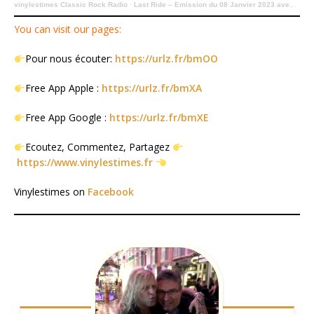
vinylestimes Classic Rock Radio
·
Last Ride – Emission du 08 Janvier 2023 avec Carine Pinto du groupe Manigance.
You can visit our pages:
Pour nous écouter:
https://urlz.fr/bmOO
Free App Apple :
https://urlz.fr/bmXA
Free App Google :
https://urlz.fr/bmXE
Ecoutez, Commentez, Partagez
https://www.vinylestimes.fr
Vinylestimes on
Facebook