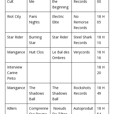
Cult
Me
the
Records
00
Beginning
Riot City
Paris
Electric
No
18 H
Nights
Elite
Remorse
05
Records
Star Rider
Burning
Star Rider
Steel Shark
18 H
Star
Records
10
Manigance
Huit Clos
Le Bal des
Verycords
18 H
Ombres
16
Interview
18 H
Carine
20
Pinto
Manigance
The
The
Rockshots
18 H
Shadows
Shadows
Records
49
Ball
Ball
Killers
Comprenne
Noeuds
Autoproduit
18 H
Qui Pourra
De Têtes
54