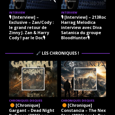
INTERVIEW
INTERVIEW
I
🎙 [Interview] –
🎙 [Interview] – 213Rock
Exclusive – Zan/Cody :
Harrag Melodica
le grand retour de
interview avec Diva
Zinny J. Zan & Harry
Satanica du groupe
Cody ! par le Doc🎙
BloodHunter🎙
LES CHRONIQUES !
CHRONIQUES DISQUES
CHRONIQUES DISQUES
[Chronique]
[Chronique]
Gargant – Dead Night
Constancia – The Next