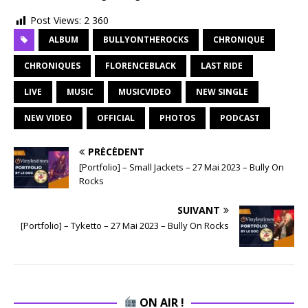
Post Views:
2 360
ALBUM
BULLYONTHEROCKS
CHRONIQUE
CHRONIQUES
FLORENCEBLACK
LAST RIDE
LIVE
MUSIC
MUSICVIDEO
NEW SINGLE
NEW VIDEO
OFFICIAL
PHOTOS
PODCAST
PRÉCÉDENT
[Portfolio] – Small Jackets – 27 Mai 2023 – Bully On
Rocks
SUIVANT
[Portfolio] – Tyketto – 27 Mai 2023 – Bully On Rocks
ON AIR !