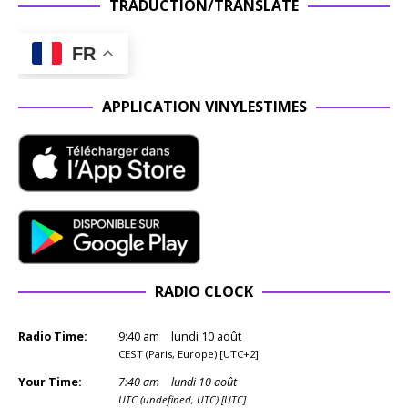
TRADUCTION/TRANSLATE
FR
APPLICATION VINYLESTIMES
RADIO CLOCK
Radio Time:
9
:
40
am
lundi 10 août
CEST (Paris, Europe) [UTC+2]
Your Time:
7
:
40
am
lundi 10 août
UTC (undefined, UTC) [UTC]