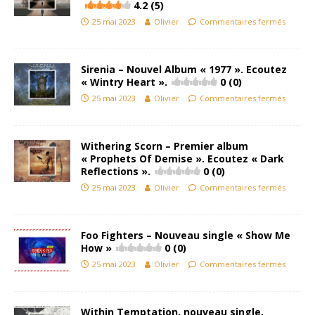
4.2 (5)
25 mai 2023
Olivier
Commentaires fermés
Sirenia – Nouvel Album « 1977 ». Ecoutez
« Wintry Heart ».
0 (0)
25 mai 2023
Olivier
Commentaires fermés
Withering Scorn – Premier album
« Prophets Of Demise ». Ecoutez « Dark
Reflections ».
0 (0)
25 mai 2023
Olivier
Commentaires fermés
Foo Fighters – Nouveau single « Show Me
How »
0 (0)
25 mai 2023
Olivier
Commentaires fermés
Within Temptation, nouveau single,