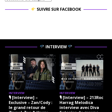
SUIVRE SUR FACEBOOK
INTERVIEW
INTERVIEW
INTERVIEW
I
🎙 [Interview] –
🎙 [Interview] – 213Rock
Exclusive – Zan/Cody :
Harrag Melodica
le grand retour de
interview avec Diva