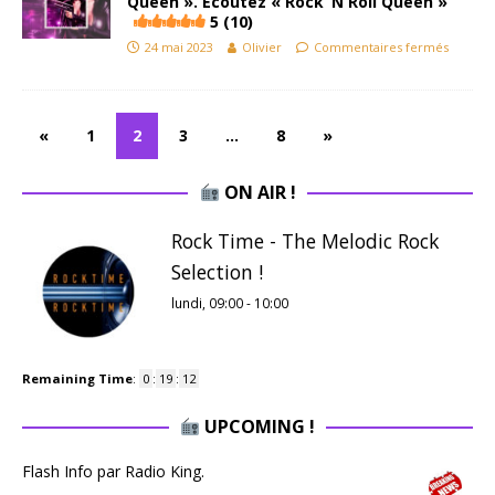
Queen ». Ecoutez « Rock ‘N Roll Queen »
5 (10)
24 mai 2023
Olivier
Commentaires fermés
«
1
2
3
…
8
»
ON AIR !
Rock Time - The Melodic Rock
Selection !
lundi, 09:00
-
10:00
Remaining Time
:
0
:
19
:
11
UPCOMING !
Flash Info par Radio King.