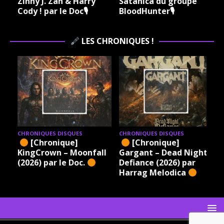
Zinny J. Zan & Harry
Satanica du groupe
Cody ! par le Doc🎙
BloodHunter🎙
LES CHRONIQUES !
CHRONIQUES DISQUES
CHRONIQUES DISQUES
[Chronique]
[Chronique]
KingCrown – Moonfall
Gargant – Dead Night
(2026) par le Doc.
Defiance (2026) par
Harrag Melodica