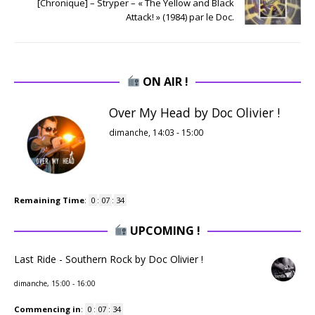
[Chronique] – Stryper – « The Yellow and Black
Attack! » (1984) par le Doc.
ON AIR !
Over My Head by Doc Olivier !
dimanche, 14:03
-
15:00
Remaining Time
:
0
:
07
:
33
UPCOMING !
Last Ride - Southern Rock by Doc Olivier !
dimanche, 15:00
-
16:00
Commencing in
:
0
:
07
:
33