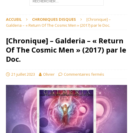
ACCUEIL
CHRONIQUES DISQUES
[Chronique] –
Galderia – « Return Of The Cosmic Men » (2017) par le Doc.
[Chronique] – Galderia – « Return
Of The Cosmic Men » (2017) par le
Doc.
21 juillet 2023
Olivier
Commentaires fermés