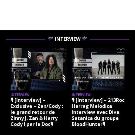
INTERVIEW
INTERVIEW
INTERVIEW
I
🎙 [Interview] –
🎙 [Interview] – 213Rock
Exclusive – Zan/Cody :
Harrag Melodica
le grand retour de
interview avec Diva
Zinny J. Zan & Harry
Satanica du groupe
Cody ! par le Doc🎙
BloodHunter🎙