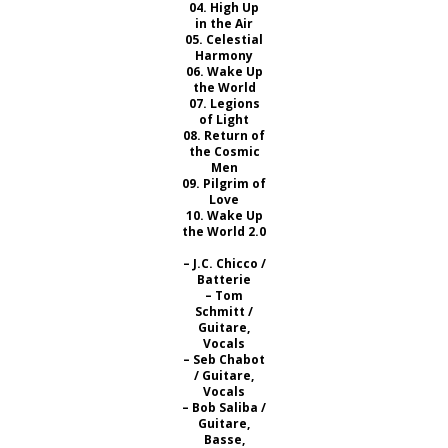
04. High Up
in the Air
05. Celestial
Harmony
06. Wake Up
the World
07. Legions
of Light
08. Return of
the Cosmic
Men
09. Pilgrim of
Love
10. Wake Up
the World 2.0
– J.C. Chicco /
Batterie
– Tom
Schmitt /
Guitare,
Vocals
– Seb Chabot
/ Guitare,
Vocals
– Bob Saliba /
Guitare,
Basse,