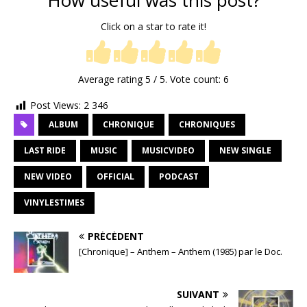
How useful was this post?
Click on a star to rate it!
Average rating
5
/ 5. Vote count:
6
Post Views:
2 346
ALBUM
CHRONIQUE
CHRONIQUES
LAST RIDE
MUSIC
MUSICVIDEO
NEW SINGLE
NEW VIDEO
OFFICIAL
PODCAST
VINYLESTIMES
PRÉCÉDENT
[Chronique] – Anthem – Anthem (1985) par le Doc.
SUIVANT