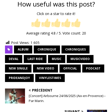
How useful was this post?
Click on a star to rate it!
Average rating
4.8
/ 5. Vote count:
20
Post Views:
1 605
ALBUM
CHRONIQUE
CHRONIQUES
DEVAL
LAST RIDE
MUSIC
MUSICVIDEO
NEW SINGLE
NEW VIDEO
OFFICIAL
PODCAST
PRIDEANDJOY
VINYLESTIMES
PRÉCÉDENT
[Concert] Airbourne 24/06/2025 (Aix-en-Provence) –
Par Marin.
SUIVANT