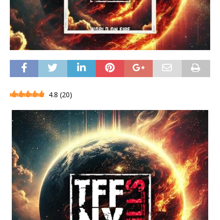
4.8
(
20
)