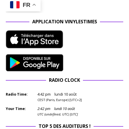
FR
APPLICATION VINYLESTIMES
RADIO CLOCK
Radio Time:
4
:
42
pm
lundi 10 août
CEST (Paris, Europe) [UTC+2]
Your Time:
2
:
42
pm
lundi 10 août
UTC (undefined, UTC) [UTC]
TOP 5 DES AUDITEURS !