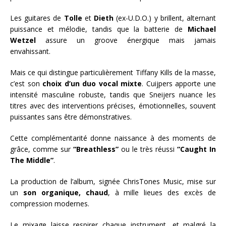
Les guitares de
Tolle
et
Dieth
(ex-U.D.O.) y brillent, alternant
puissance et mélodie, tandis que la batterie de
Michael
Wetzel
assure un groove énergique mais jamais
envahissant.
Mais ce qui distingue particulièrement Tiffany Kills de la masse,
c’est son
choix d’un duo vocal mixte
. Cuijpers apporte une
intensité masculine robuste, tandis que Sneijers nuance les
titres avec des interventions précises, émotionnelles, souvent
puissantes sans être démonstratives.
Cette complémentarité donne naissance à des moments de
grâce, comme sur
“Breathless”
ou le très réussi
“Caught In
The Middle”
.
La production de l’album, signée ChrisTones Music, mise sur
un
son organique, chaud
, à mille lieues des excès de
compression modernes.
Le mixage laisse respirer chaque instrument, et malgré la