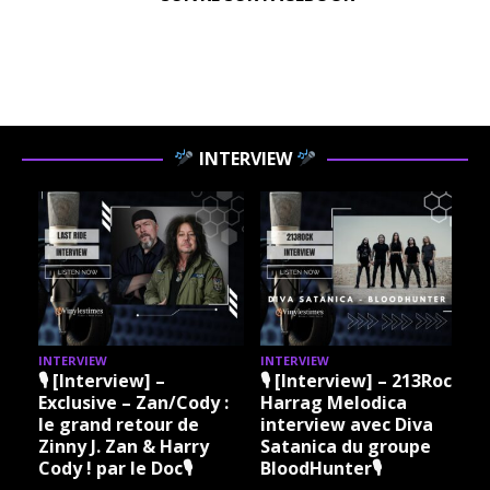
INTERVIEW
INTERVIEW
INTERVIEW
I
🎙 [Interview] –
🎙 [Interview] – 213Rock
Exclusive – Zan/Cody :
Harrag Melodica
le grand retour de
interview avec Diva
Zinny J. Zan & Harry
Satanica du groupe
Cody ! par le Doc🎙
BloodHunter🎙