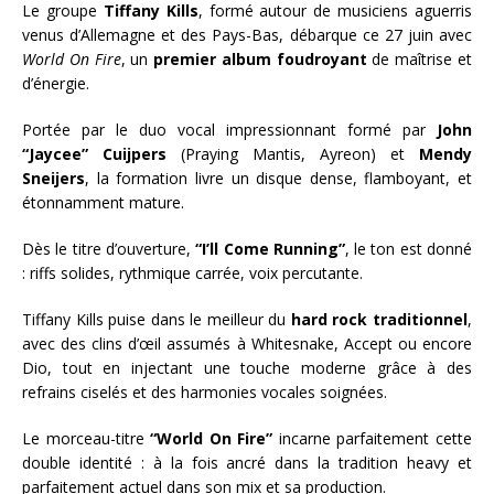
Le groupe
Tiffany Kills
, formé autour de musiciens aguerris
venus d’Allemagne et des Pays-Bas, débarque ce 27 juin avec
World On Fire
, un
premier album foudroyant
de maîtrise et
d’énergie.
Portée par le duo vocal impressionnant formé par
John
“Jaycee” Cuijpers
(Praying Mantis, Ayreon) et
Mendy
Sneijers
, la formation livre un disque dense, flamboyant, et
étonnamment mature.
Dès le titre d’ouverture,
“I’ll Come Running”
, le ton est donné
: riffs solides, rythmique carrée, voix percutante.
Tiffany Kills puise dans le meilleur du
hard rock traditionnel
,
avec des clins d’œil assumés à Whitesnake, Accept ou encore
Dio, tout en injectant une touche moderne grâce à des
refrains ciselés et des harmonies vocales soignées.
Le morceau-titre
“World On Fire”
incarne parfaitement cette
double identité : à la fois ancré dans la tradition heavy et
parfaitement actuel dans son mix et sa production.