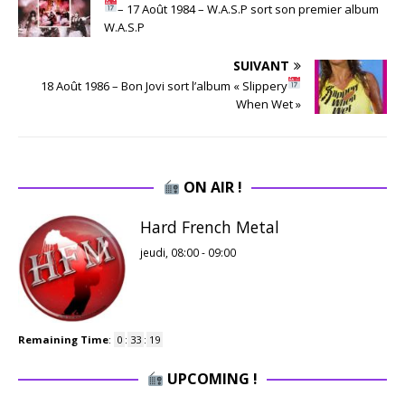
– 17 Août 1984 – W.A.S.P sort son premier album
W.A.S.P
SUIVANT
18 Août 1986 – Bon Jovi sort l’album « Slippery
When Wet »
ON AIR !
Hard French Metal
jeudi, 08:00
-
09:00
Remaining Time
:
0
:
33
:
18
UPCOMING !