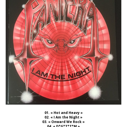
01. « Hot and Heavy »
02. « I Am the Night »
03. « Onward We Rock »
04. « D*G*T*T*M »