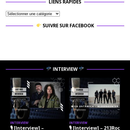
LIENS RAPIDES
SUIVRE SUR FACEBOOK
INTERVIEW
INTERVIEW
INTERVIEW
I
🎙 [Interview] –
🎙 [Interview] – 213Rock