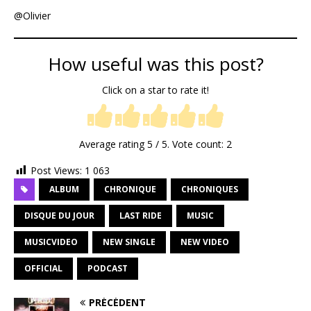
@Olivier
How useful was this post?
Click on a star to rate it!
Average rating
5
/ 5. Vote count:
2
Post Views:
1 063
ALBUM
CHRONIQUE
CHRONIQUES
DISQUE DU JOUR
LAST RIDE
MUSIC
MUSICVIDEO
NEW SINGLE
NEW VIDEO
OFFICIAL
PODCAST
PRÉCÉDENT