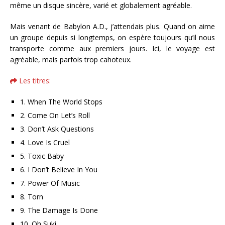
même un disque sincère, varié et globalement agréable.
Mais venant de Babylon A.D., j’attendais plus. Quand on aime
un groupe depuis si longtemps, on espère toujours qu’il nous
transporte comme aux premiers jours. Ici, le voyage est
agréable, mais parfois trop cahoteux.
Les titres:
1. When The World Stops
2. Come On Let’s Roll
3. Don’t Ask Questions
4. Love Is Cruel
5. Toxic Baby
6. I Don’t Believe In You
7. Power Of Music
8. Torn
9. The Damage Is Done
10. Oh Suki