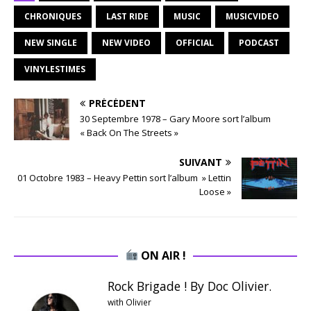
CHRONIQUES
LAST RIDE
MUSIC
MUSICVIDEO
NEW SINGLE
NEW VIDEO
OFFICIAL
PODCAST
VINYLESTIMES
PRÉCÉDENT
30 Septembre 1978 – Gary Moore sort l’album
« Back On The Streets »
SUIVANT
01 Octobre 1983 – Heavy Pettin sort l’album » Lettin
Loose »
ON AIR !
Rock Brigade ! By Doc Olivier.
with Olivier