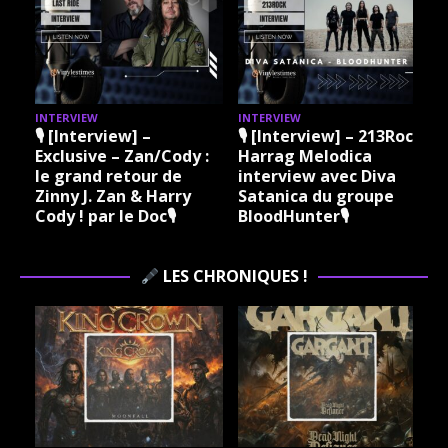
INTERVIEW
INTERVIEW
I
🎙 [Interview] –
🎙 [Interview] – 213Rock
Exclusive – Zan/Cody :
Harrag Melodica
le grand retour de
interview avec Diva
Zinny J. Zan & Harry
Satanica du groupe
Cody ! par le Doc🎙
BloodHunter🎙
LES CHRONIQUES !