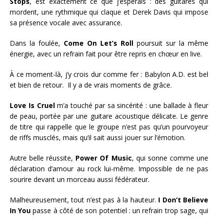
Stops
, est exactement ce que j’espérais : des guitares qui
mordent, une rythmique qui claque et Derek Davis qui impose
sa présence vocale avec assurance.
Dans la foulée,
Come On Let’s Roll
poursuit sur la même
énergie, avec un refrain fait pour être repris en chœur en live.
À ce moment-là, j’y crois dur comme fer : Babylon A.D. est bel
et bien de retour. Il y a de vrais moments de grâce.
Love Is Cruel
m’a touché par sa sincérité : une ballade à fleur
de peau, portée par une guitare acoustique délicate. Le genre
de titre qui rappelle que le groupe n’est pas qu’un pourvoyeur
de riffs musclés, mais qu’il sait aussi jouer sur l’émotion.
Autre belle réussite,
Power Of Music
, qui sonne comme une
déclaration d’amour au rock lui-même. Impossible de ne pas
sourire devant un morceau aussi fédérateur.
Malheureusement, tout n’est pas à la hauteur.
I Don’t Believe
In You
passe à côté de son potentiel : un refrain trop sage, qui