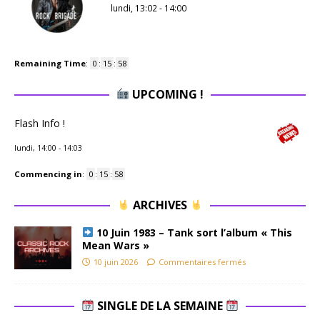
lundi, 13:02
-
14:00
Remaining Time
:
0
:
15
:
57
UPCOMING !
Flash Info !
lundi, 14:00
-
14:03
Commencing in
:
0
:
15
:
57
ARCHIVES
10 Juin 1983 – Tank sort l’album « This
Mean Wars »
10 juin 2026
Commentaires fermés
SINGLE DE LA SEMAINE