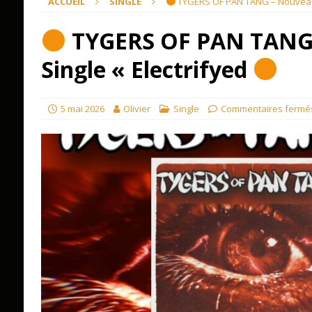
ACCUEIL
SINGLE
TYGERS OF PAN TANG – Nouveau 
TYGERS OF PAN TANG
Single « Electrifyed
5 mai 2026
Olivier
Single
Commentaires fermé