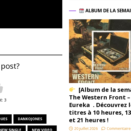
ALBUM DE LA SEMA
 post?
[Album de la sem
The Western Front –
nt:
3
Eureka . Découvrez l
titres à 10 heures, 1
et 21 heures !
UES
DANKOJONES
20 juillet 2026
Commentaire
NEW SINGLE
NEW VIDEO