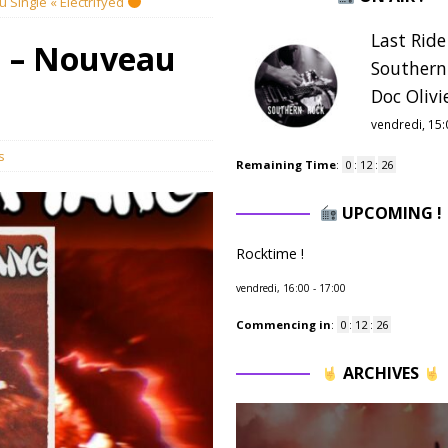
Single « Electrifyed
Last Ride
 – Nouveau
Southern
Doc Olivie
vendredi, 15:
s
Remaining Time
:
0
:
12
:
24
UPCOMING !
Rocktime !
vendredi, 16:00
-
17:00
Commencing in
:
0
:
12
:
24
ARCHIVES