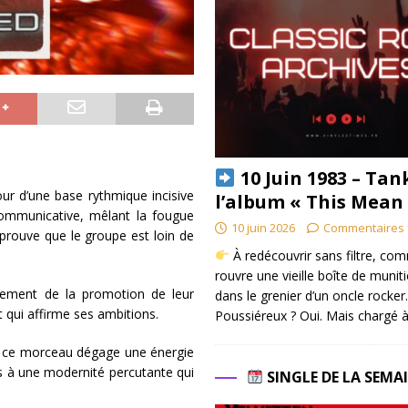
10 Juin 1983 – Tan
our d’une base rythmique incisive
l’album « This Mean
ommunicative, mêlant la fougue
10 juin 2026
Commentaires 
prouve que le groupe est loin de
À redécouvrir sans filtre, co
rouvre une vieille boîte de munit
ncement de la promotion de leur
dans le grenier d’un oncle rocker.
t qui affirme ses ambitions.
Poussiéreux ? Oui. Mais chargé à
e, ce morceau dégage une énergie
s à une modernité percutante qui
SINGLE DE LA SEMA
.