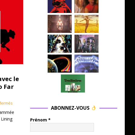
avec le
o Far
fermés
ABONNEZ-VOUS
grammée
 Lining
Prénom
*