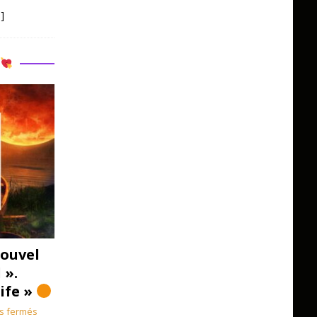
]
R
ouvel
 ».
Life »
s fermés