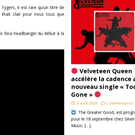
Tygers, il est rare qu’un titre de
l était clair pour nous tous que
us fera headbanger du début à la
Velveteen Queen
accélère la cadence 
nouveau single « To
Gone »
6 août 2026
Commentaires 
​ The Greater Good, est pro
pour le 18 septembre chez Silver
Music.
[…]