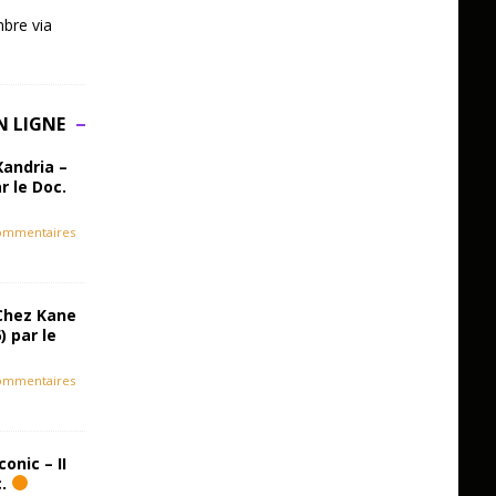
bre via
N LIGNE
Xandria –
r le Doc.
ommentaires
Chez Kane
) par le
ommentaires
onic – II
c.