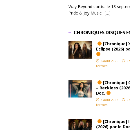
Way Beyond sortira le 18 septem
Pride & Joy Music !
[…]
CHRONIQUES DISQUES E
[Chronique] 
Eclipse (2026) pa
6 août 2026
C
fermés
[Chronique] 
– Reckless (2026
Doc.
3 août 2026
C
fermés
[Chronique] Ic
(2026) par le Do