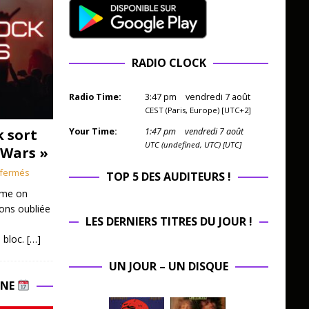
RADIO CLOCK
Radio Time:
3
:
47
pm
vendredi 7 août
CEST (Paris, Europe) [UTC+2]
k sort
Your Time:
1
:
47
pm
vendredi 7 août
UTC (undefined, UTC) [UTC]
 Wars »
fermés
TOP 5 DES AUDITEURS !
mme on
ions oubliée
LES DERNIERS TITRES DU JOUR !
 bloc.
[…]
UN JOUR – UN DISQUE
INE