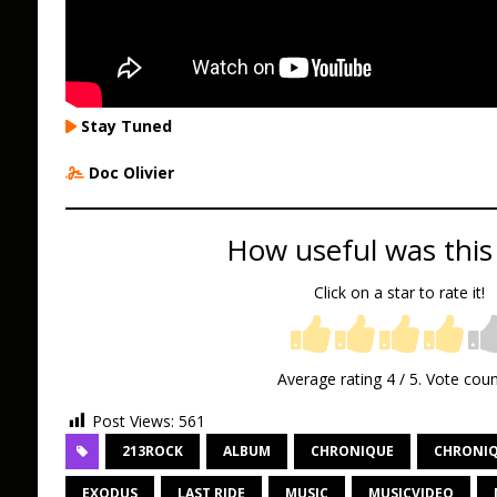
Stay Tuned
Doc Olivier
How useful was this
Click on a star to rate it!
Average rating
4
/ 5. Vote cou
Post Views:
561
213ROCK
ALBUM
CHRONIQUE
CHRONIQ
EXODUS
LAST RIDE
MUSIC
MUSICVIDEO