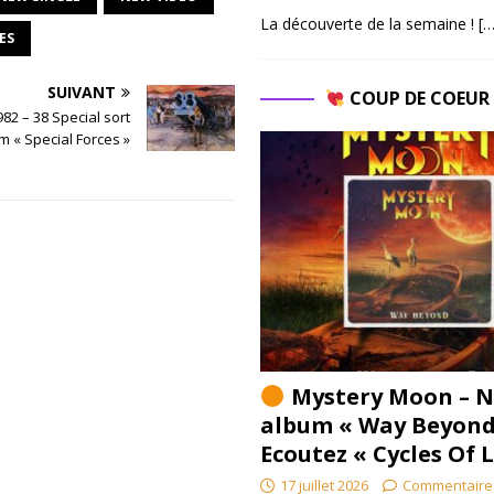
La découverte de la semaine !
[…
ES
SUIVANT
COUP DE COEU
82 – 38 Special sort
um « Special Forces »
Mystery Moon – N
album « Way Beyond
Ecoutez « Cycles Of 
17 juillet 2026
Commentaire