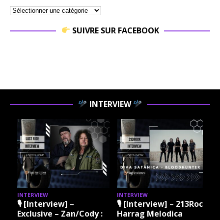
SUIVRE SUR FACEBOOK
INTERVIEW
INTERVIEW
INTERVIEW
I
🎙 [Interview] –
🎙 [Interview] – 213Rock
Exclusive – Zan/Cody :
Harrag Melodica