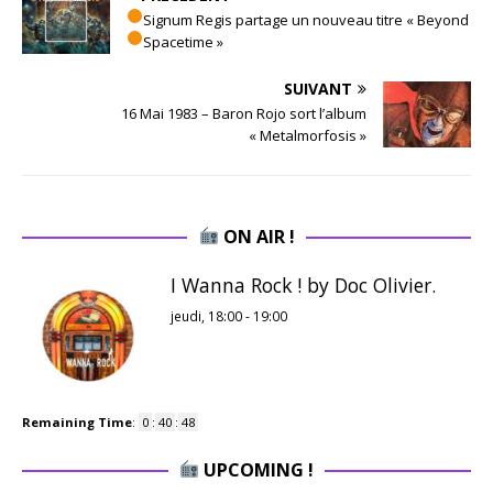
Signum Regis partage un nouveau titre « Beyond
Spacetime »
SUIVANT
16 Mai 1983 – Baron Rojo sort l’album
« Metalmorfosis »
ON AIR !
I Wanna Rock ! by Doc Olivier.
jeudi, 18:00
-
19:00
Remaining Time
:
0
:
40
:
47
UPCOMING !