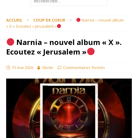
ACCUEIL
COUP DE COEUR
Narnia – nouvel album
« X ». Ecoutez « Jerusalem »
Narnia – nouvel album « X ».
Ecoutez « Jerusalem »
15 mai 2026
Olivier
Commentaires fermés