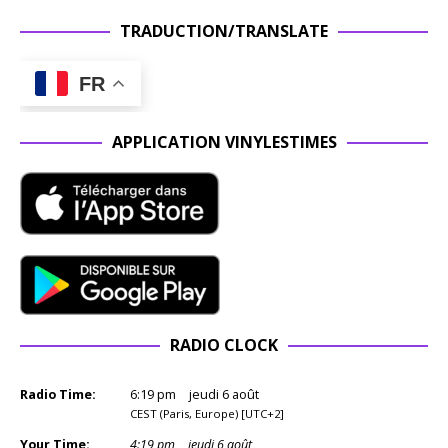
TRADUCTION/TRANSLATE
FR
APPLICATION VINYLESTIMES
RADIO CLOCK
Radio Time:
6
:
19
pm
jeudi 6 août
CEST (Paris, Europe) [UTC+2]
Your Time:
4
:
19
pm
jeudi 6 août