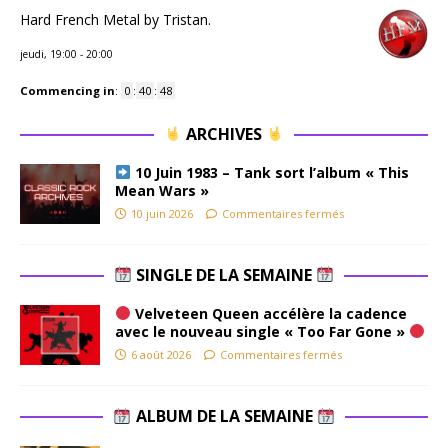
Hard French Metal by Tristan.
jeudi, 19:00
-
20:00
Commencing in
:
0
:
40
:
47
ARCHIVES
10 Juin 1983 – Tank sort l’album « This
Mean Wars »
10 juin 2026
Commentaires fermés
SINGLE DE LA SEMAINE
Velveteen Queen accélère la cadence
avec le nouveau single « Too Far Gone »
6 août 2026
Commentaires fermés
ALBUM DE LA SEMAINE