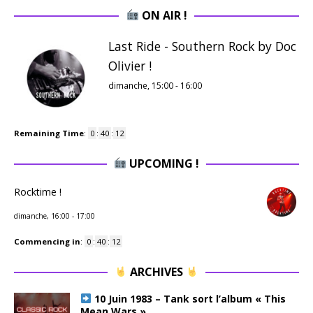
ON AIR !
Last Ride - Southern Rock by Doc
Olivier !
dimanche, 15:00
-
16:00
Remaining Time
:
0
:
40
:
11
UPCOMING !
Rocktime !
dimanche, 16:00
-
17:00
Commencing in
:
0
:
40
:
11
ARCHIVES
10 Juin 1983 – Tank sort l’album « This
Mean Wars »