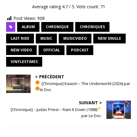
Average rating
4.7
/ 5. Vote count:
71
Post Views:
908
ALBUM
CHRONIQUE
CHRONIQUES
LAST RIDE
MUSIC
MUSICVIDEO
NEW SINGLE
NEW VIDEO
OFFICIAL
PODCAST
VINYLESTIMES
PRÉCÉDENT
[Chronique] Kaasin – The Underworld (2026) par
le Doc.
SUIVANT
[Chronique] – Judas Priest – Ram It Down (1988)
par Le Doc.