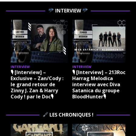
INTERVIEW
INTERVIEW
INTERVIEW
I
🎙 [Interview] –
🎙 [Interview] – 213Rock
Exclusive – Zan/Cody :
Harrag Melodica
le grand retour de
interview avec Diva
Zinny J. Zan & Harry
Satanica du groupe
Cody ! par le Doc🎙
BloodHunter🎙
LES CHRONIQUES !