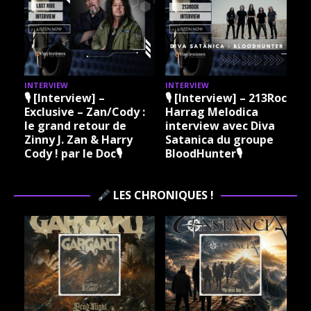
INTERVIEW
INTERVIEW
I
🎙 [Interview] –
🎙 [Interview] – 213Rock
Exclusive – Zan/Cody :
Harrag Melodica
le grand retour de
interview avec Diva
Zinny J. Zan & Harry
Satanica du groupe
Cody ! par le Doc🎙
BloodHunter🎙
LES CHRONIQUES !