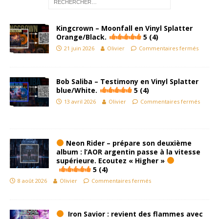
Kingcrown – Moonfall en Vinyl Splatter
Orange/Black.
5 (4)
21 juin 2026
Olivier
Commentaires fermés
Bob Saliba – Testimony en Vinyl Splatter
blue/White.
5 (4)
13 avril 2026
Olivier
Commentaires fermés
Neon Rider – prépare son deuxième
album : l’AOR argentin passe à la vitesse
supérieure. Ecoutez « Higher »
5 (4)
8 août 2026
Olivier
Commentaires fermés
Iron Savior : revient des flammes avec