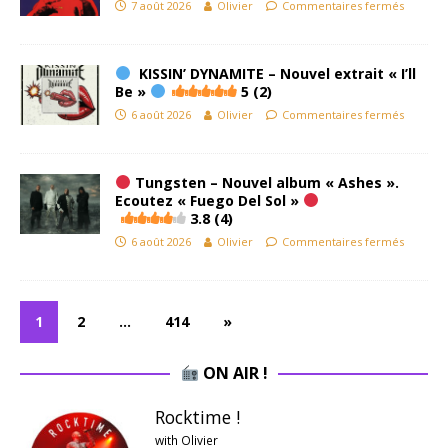
7 août 2026
Olivier
Commentaires fermés
KISSIN’ DYNAMITE – Nouvel extrait « I’ll
Be »
5 (2)
6 août 2026
Olivier
Commentaires fermés
Tungsten – Nouvel album « Ashes ».
Ecoutez « Fuego Del Sol »
3.8 (4)
6 août 2026
Olivier
Commentaires fermés
1
2
…
414
»
ON AIR !
Rocktime !
with Olivier