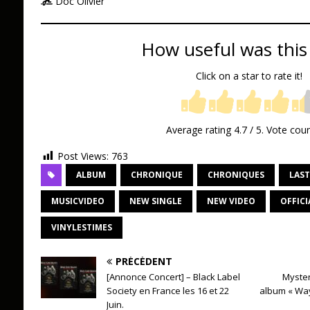
Doc Olivier
How useful was this
Click on a star to rate it!
Average rating
4.7
/ 5. Vote cou
Post Views:
763
ALBUM
CHRONIQUE
CHRONIQUES
LAST
MUSICVIDEO
NEW SINGLE
NEW VIDEO
OFFICI
VINYLESTIMES
PRÉCÉDENT
[Annonce Concert] – Black Label
Myste
Society en France les 16 et 22
album « Way
Juin.