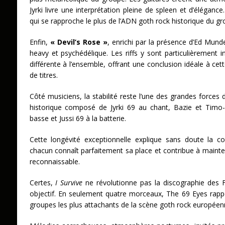
Jyrki livre une interprétation pleine de spleen et d’élégan
qui se rapproche le plus de l’ADN goth rock historique du gr
Enfin,
« Devil’s Rose »
, enrichi par la présence d’Ed Munde
heavy et psychédélique. Les riffs y sont particulièrement 
différente à l’ensemble, offrant une conclusion idéale à cet
de titres.
Côté musiciens, la stabilité reste l’une des grandes forces 
historique composé de Jyrki 69 au chant, Bazie et Timo-
basse et Jussi 69 à la batterie.
Cette longévité exceptionnelle explique sans doute la 
chacun connaît parfaitement sa place et contribue à mainte
reconnaissable.
Certes,
I Survive
ne révolutionne pas la discographie des F
objectif. En seulement quatre morceaux, The 69 Eyes rappe
groupes les plus attachants de la scène goth rock européen