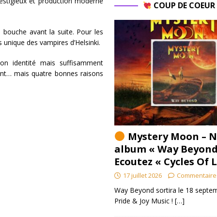
estigieux et production moderne
COUP DE COEU
 bouche avant la suite. Pour les
s unique des vampires d’Helsinki.
on identité mais suffisamment
ent… mais quatre bonnes raisons
Mystery Moon – N
album « Way Beyond
Ecoutez « Cycles Of 
17 juillet 2026
Commentaire
Way Beyond sortira le 18 septem
Pride & Joy Music !
[…]