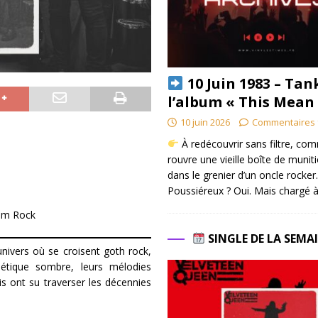
10 Juin 1983 – Tan
l’album « This Mean
10 juin 2026
Commentaires 
À redécouvrir sans filtre, co
rouvre une vieille boîte de munit
dans le grenier d’un oncle rocker.
Poussiéreux ? Oui. Mais chargé à
lam Rock
SINGLE DE LA SEMA
nivers où se croisent goth rock,
étique sombre, leurs mélodies
is ont su traverser les décennies