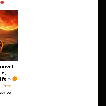
R
ouvel
 ».
Life »
s fermés
bre via