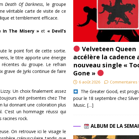
bum
Death Of Darkness
, le groupe
e véritable carte de visite de ce
que et terriblement efficace.
« In The Misery »
et
« Devil’s
Velveteen Queen
te le point fort de cette sortie.
accélère la cadence 
vens, le titre apporte une énergie
nouveau single « To
 récentes du groupe. Le refrain
 grave de Jyrki continue de faire
Gone »
6 août 2026
Commentaires 
n Lizzy. Un choix finalement assez
​ The Greater Good, est pro
 toujours été présentes chez The
pour le 18 septembre chez Silver
n lui donnant une coloration plus
Music.
[…]
nal. C’est un hommage réussi qui
 racines rock.
ALBUM DE LA SEMA
euse. On retrouve ici le visage le
osphère crépusculaire tandis que