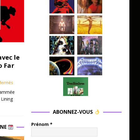
avec le
o Far
fermés
grammée
 Lining
ABONNEZ-VOUS
Prénom
*
INE