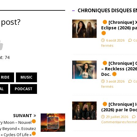
CHRONIQUES DISQUES E
 post?
[Chronique] 
Eclipse (2026) pa
6 août 2026
C
fermés
nt:
74
[Chronique] 
– Reckless (2026
Doc.
 RIDE
MUSIC
3 août 2026
C
fermés
AL
PODCAST
[Chronique] Ic
(2026) par le Do
SUIVANT
29 juillet 2026
Commentaires fermé
ry Moon – Nouvel
 Beyond ». Ecoutez
« Cycles Of Life »