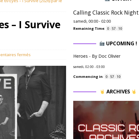
 69 Eyes – I Survive (2026) par le
Calling Classic Rock Night
s – I Survive
samedi, 00:00
-
02:00
Remaining Time
:
0
:
57
:
09
UPCOMING !
ntaires fermés
Heroes - By Doc Olivier
samedi, 02:00
-
03:00
Commencing in
:
0
:
57
:
09
ARCHIVES