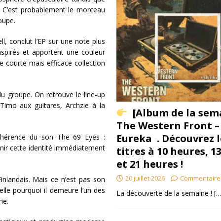
ce. C’est probablement le morceau
oupe.
ll, conclut l’EP sur une note plus
inspirés et apportent une couleur
te courte mais efficace collection
du groupe. On retrouve le line-up
Timo aux guitares, Archzie à la
[Album de la sem
The Western Front –
Eureka . Découvrez l
cohérence du son The 69 Eyes :
nir cette identité immédiatement
titres à 10 heures, 1
et 21 heures !
20 juillet 2026
Commentaire
inlandais. Mais ce n’est pas son
lle pourquoi il demeure l’un des
La découverte de la semaine !
[…
ne.