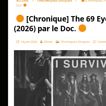
ACCUEIL
CHRONIQUES DISQUES
[Chronique] The
Doc.
[Chronique] The 69 Eye
(2026) par le Doc.
14 juin 2026
Olivier
Chroniques Disques
Comme