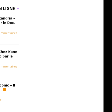
N LIGNE
Xandria –
r le Doc.
ommentaires
Chez Kane
) par le
ommentaires
onic – II
c.
s