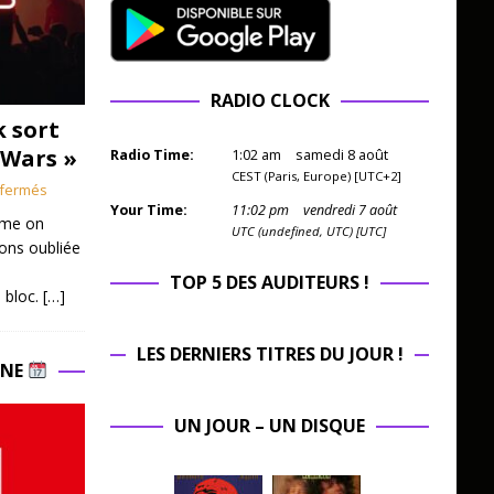
RADIO CLOCK
k sort
 Wars »
Radio Time:
1
:
02
am
samedi 8 août
CEST (Paris, Europe) [UTC+2]
fermés
Your Time:
11
:
02
pm
vendredi 7 août
mme on
UTC (undefined, UTC) [UTC]
ions oubliée
TOP 5 DES AUDITEURS !
 bloc.
[…]
LES DERNIERS TITRES DU JOUR !
INE
UN JOUR – UN DISQUE