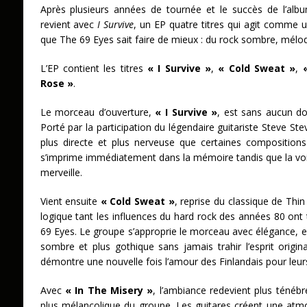
Après plusieurs années de tournée et le succès de l’al
revient avec
I Survive
, un EP quatre titres qui agit comme un
que The 69 Eyes sait faire de mieux : du rock sombre, mélodi
L’EP contient les titres
« I Survive »
,
« Cold Sweat »
,
Rose »
.
Le morceau d’ouverture,
« I Survive »
, est sans aucun dou
Porté par la participation du légendaire guitariste Steve Ste
plus directe et plus nerveuse que certaines compositions
s’imprime immédiatement dans la mémoire tandis que la voix
merveille.
Vient ensuite
« Cold Sweat »
, reprise du classique de Thi
logique tant les influences du hard rock des années 80 ont
69 Eyes. Le groupe s’approprie le morceau avec élégance, e
sombre et plus gothique sans jamais trahir l’esprit origi
démontre une nouvelle fois l’amour des Finlandais pour leurs
Avec
« In The Misery »
, l’ambiance redevient plus ténébr
plus mélancolique du groupe. Les guitares créent une atm