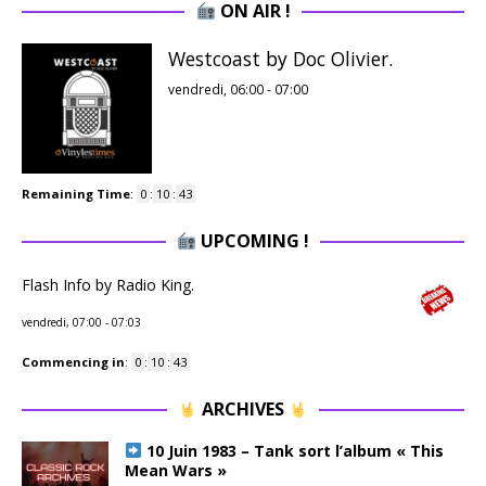
ON AIR !
Westcoast by Doc Olivier.
vendredi, 06:00
-
07:00
Remaining Time
:
0
:
10
:
42
UPCOMING !
Flash Info by Radio King.
vendredi, 07:00
-
07:03
Commencing in
:
0
:
10
:
42
ARCHIVES
10 Juin 1983 – Tank sort l’album « This
Mean Wars »