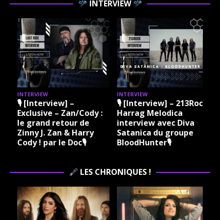
INTERVIEW
INTERVIEW
INTERVIEW
I
🎙 [Interview] –
🎙 [Interview] – 213Rock
Exclusive – Zan/Cody :
Harrag Melodica
le grand retour de
interview avec Diva
Zinny J. Zan & Harry
Satanica du groupe
Cody ! par le Doc🎙
BloodHunter🎙
LES CHRONIQUES !