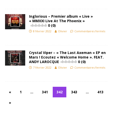
Inglorious – Premier album « Live »
« MMXXI Live At The Phoenix »
0 (0)
8 février 2022
Olivier
Commentaires fermés
Crystal Viper – « The Last Axeman » EP en
Mars ! Ecoutez « Welcome Home ». FEAT.
ANDY LAROCQUE
0 (0)
7 février 2022
Olivier
Commentaires fermés
«
1
…
341
342
343
…
413
»