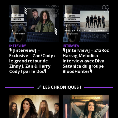
INTERVIEW
INTERVIEW
I
🎙 [Interview] –
🎙 [Interview] – 213Rock
Exclusive – Zan/Cody :
Harrag Melodica
le grand retour de
interview avec Diva
Zinny J. Zan & Harry
Satanica du groupe
Cody ! par le Doc🎙
BloodHunter🎙
LES CHRONIQUES !