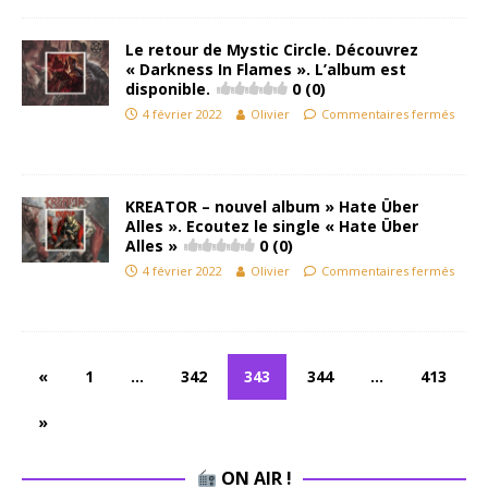
Le retour de Mystic Circle. Découvrez
« Darkness In Flames ». L’album est
disponible.
0 (0)
4 février 2022
Olivier
Commentaires fermés
KREATOR – nouvel album » Hate Über
Alles ». Ecoutez le single « Hate Über
Alles »
0 (0)
4 février 2022
Olivier
Commentaires fermés
«
1
…
342
343
344
…
413
»
ON AIR !