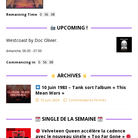
Remaining Time
:
0
:
56
:
07
UPCOMING !
Westcoast by Doc Olivier.
dimanche, 06:00
-
07:00
Commencing in
:
0
:
56
:
07
ARCHIVES
10 Juin 1983 – Tank sort l’album « This
Mean Wars »
10 juin 2026
Commentaires fermés
SINGLE DE LA SEMAINE
Velveteen Queen accélère la cadence
avec le nouveau single « Too Far Gone »