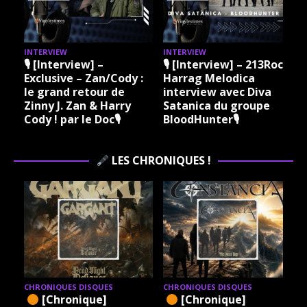
INTERVIEW
INTERVIEW
I
🎙 [Interview] –
🎙 [Interview] – 213Rock
Exclusive – Zan/Cody :
Harrag Melodica
le grand retour de
interview avec Diva
Zinny J. Zan & Harry
Satanica du groupe
Cody ! par le Doc🎙
BloodHunter🎙
LES CHRONIQUES !
CHRONIQUES DISQUES
CHRONIQUES DISQUES
[Chronique]
[Chronique]