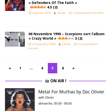
« Defenders Of The Faith »
4.5 (2)
4 janvier 2025
Olivier
Commentaires fermés
06 Novembre 1990 – Scorpions sort l’album
« Crazy World »
3 (2)
6 novembre 2024
Olivier
Commentaires
fermés
«
1
…
4
5
6
»
ON AIR !
Metal For Muthas by Doc Olivier
with Olivier
dimanche, 05:00
-
06:00