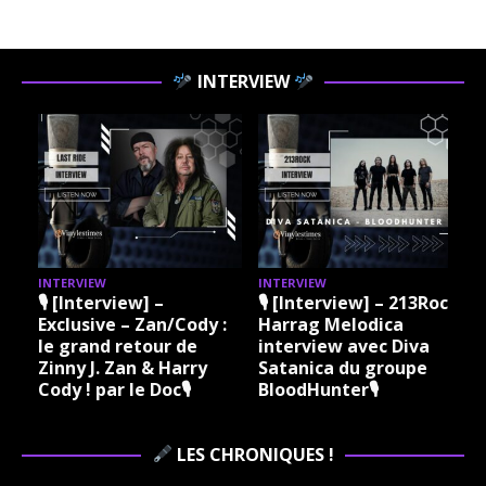
INTERVIEW
INTERVIEW
INTERVIEW
I
🎙 [Interview] –
🎙 [Interview] – 213Rock
Exclusive – Zan/Cody :
Harrag Melodica
le grand retour de
interview avec Diva
Zinny J. Zan & Harry
Satanica du groupe
Cody ! par le Doc🎙
BloodHunter🎙
LES CHRONIQUES !