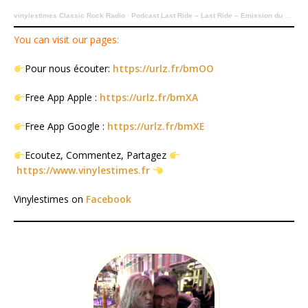
vinylestimes Classic Rock Radio
·
Podcast Last Ride – Last Ride – Emission du 25 Septembre 2022.
You can visit our pages:
Pour nous écouter:
https://urlz.fr/bmOO
Free App Apple :
https://urlz.fr/bmXA
Free App Google :
https://urlz.fr/bmXE
Ecoutez, Commentez, Partagez
https://www.vinylestimes.fr
Vinylestimes on
Facebook