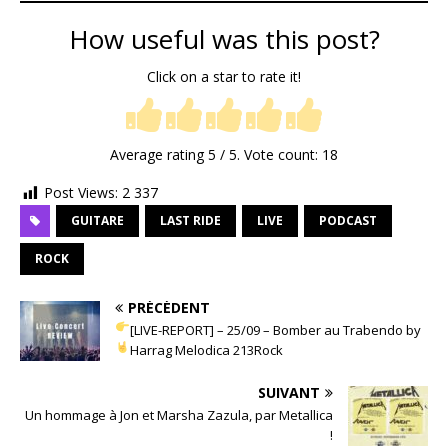
How useful was this post?
Click on a star to rate it!
Average rating
5
/ 5. Vote count:
18
Post Views:
2 337
GUITARE
LAST RIDE
LIVE
PODCAST
ROCK
PRÉCÉDENT
[LIVE-REPORT] – 25/09 – Bomber au Trabendo by
Harrag Melodica 213Rock
SUIVANT
Un hommage à Jon et Marsha Zazula, par Metallica
!