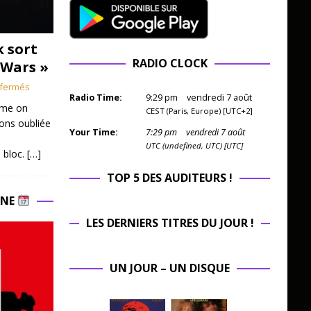
k sort
RADIO CLOCK
 Wars »
fermés
Radio Time:
9
:
29
pm
vendredi 7 août
mme on
CEST (Paris, Europe) [UTC+2]
ions oubliée
Your Time:
7
:
29
pm
vendredi 7 août
UTC (undefined, UTC) [UTC]
 bloc.
[…]
TOP 5 DES AUDITEURS !
INE
LES DERNIERS TITRES DU JOUR !
UN JOUR – UN DISQUE