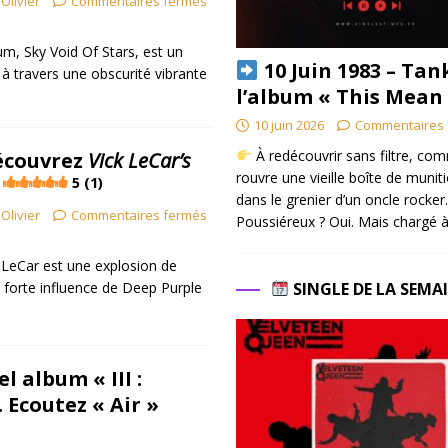
Olivier
Commentaires fermés
m, Sky Void Of Stars, est un
10 Juin 1983 – Tan
 travers une obscurité vibrante
l’album « This Mean
10 juin 2026
Commentaires 
À redécouvrir sans filtre, co
écouvrez
Vick LeCar’s
rouvre une vieille boîte de munit
5 (1)
dans le grenier d’un oncle rocker.
Olivier
Commentaires fermés
Poussiéreux ? Oui. Mais chargé à
LeCar est une explosion de
SINGLE DE LA SEMA
forte influence de Deep Purple
l album « III :
 Ecoutez « Air »