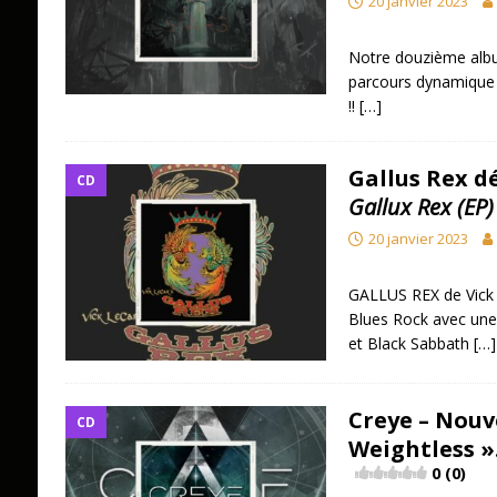
20 janvier 2023
Notre douzième albu
parcours dynamique à
!!
[…]
Gallus Rex d
CD
Gallux Rex (EP)
20 janvier 2023
GALLUS REX de Vick 
Blues Rock avec une 
et Black Sabbath
[…]
Creye – Nouve
CD
Weightless ».
0 (0)