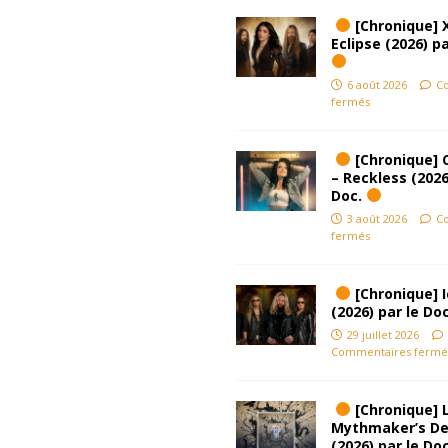
[Chronique] 
Eclipse (2026) pa
6 août 2026
C
fermés
[Chronique] 
– Reckless (2026
Doc.
3 août 2026
C
fermés
[Chronique] Ic
(2026) par le Do
29 juillet 2026
Commentaires fermé
[Chronique] L
Mythmaker’s D
(2026) par le Do