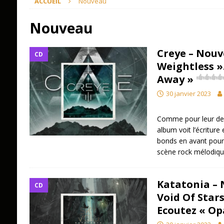
ACCUEIL
Nouveau
Nouveau
Creye – Nouve
CD
Weightless »
Away »
30 janvier 2023
Comme pour leur dern
album voit l’écriture
bonds en avant pour 
scène rock mélodiqu
Katatonia – 
CD
Void Of Stars
Ecoutez « Op