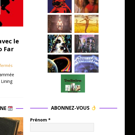
avec le
o Far
fermés
grammée
 Lining
ABONNEZ-VOUS
INE
Prénom
*