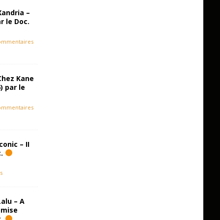
Xandria –
r le Doc.
ommentaires
Chez Kane
) par le
ommentaires
onic – II
c.
s
alu – A
emise
c.