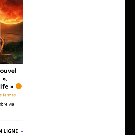
ouvel
 ».
Life »
s fermés
bre via
N LIGNE