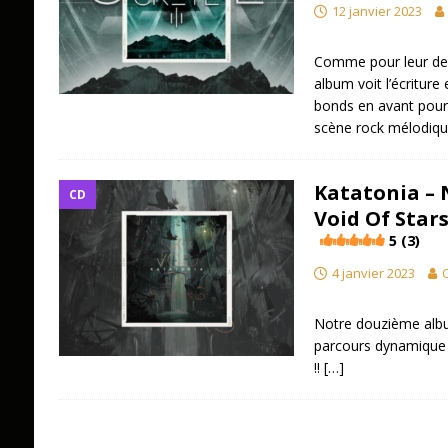
12 janvier 2023
Comme pour leur dern
album voit l’écriture
bonds en avant pour 
scène rock mélodiqu
Katatonia – 
CD
Void Of Stars
5 (3)
4 janvier 2023
O
Notre douzième albu
parcours dynamique à
!!
[…]