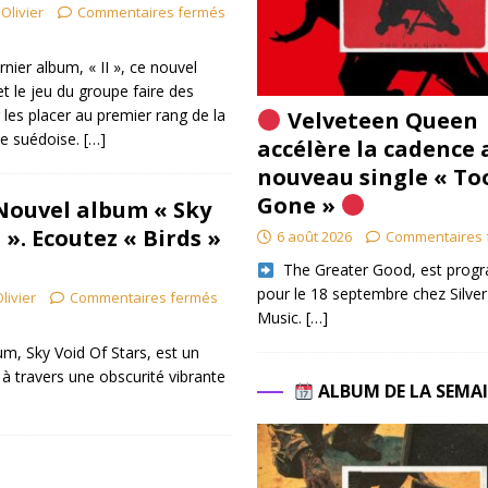
Olivier
Commentaires fermés
ier album, « II », ce nouvel
 et le jeu du groupe faire des
les placer au premier rang de la
Velveteen Queen
e suédoise.
[…]
accélère la cadence 
nouveau single « To
Gone »
Nouvel album « Sky
 ». Ecoutez « Birds »
6 août 2026
Commentaires 
​ The Greater Good, est pro
pour le 18 septembre chez Silver
livier
Commentaires fermés
Music.
[…]
m, Sky Void Of Stars, est un
 travers une obscurité vibrante
ALBUM DE LA SEMA