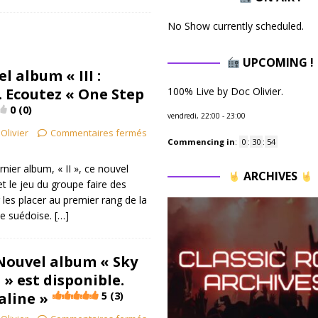
No Show currently scheduled.
UPCOMING !
l album « III :
. Ecoutez « One Step
100% Live by Doc Olivier.
0 (0)
vendredi, 22:00
-
23:00
Olivier
Commentaires fermés
Commencing in
:
0
:
30
:
53
ier album, « II », ce nouvel
ARCHIVES
 et le jeu du groupe faire des
les placer au premier rang de la
e suédoise.
[…]
Nouvel album « Sky
 » est disponible.
aline »
5 (3)