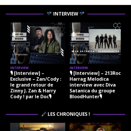
INTERVIEW
INTERVIEW
INTERVIEW
I
🎙 [Interview] –
🎙 [Interview] – 213Rock
Exclusive – Zan/Cody :
Harrag Melodica
le grand retour de
interview avec Diva
Zinny J. Zan & Harry
Satanica du groupe
Cody ! par le Doc🎙
BloodHunter🎙
LES CHRONIQUES !