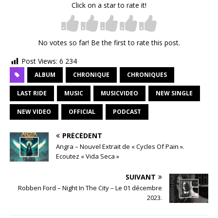
Click on a star to rate it!
No votes so far! Be the first to rate this post.
Post Views:
6 234
ALBUM
CHRONIQUE
CHRONIQUES
LAST RIDE
MUSIC
MUSICVIDEO
NEW SINGLE
NEW VIDEO
OFFICIAL
PODCAST
PRÉCÉDENT
Angra – Nouvel Extrait de « Cycles Of Pain ».
Ecoutez « Vida Seca »
SUIVANT
Robben Ford – Night In The City – Le 01 décembre
2023.