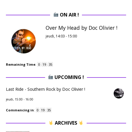
ON AIR !
Over My Head by Doc Olivier !
jeudi, 14:03
-
15:00
Remaining Time
:
0
:
19
:
34
UPCOMING !
Last Ride - Southern Rock by Doc Olivier !
jeudi, 15:00
-
16:00
Commencing in
:
0
:
19
:
34
ARCHIVES