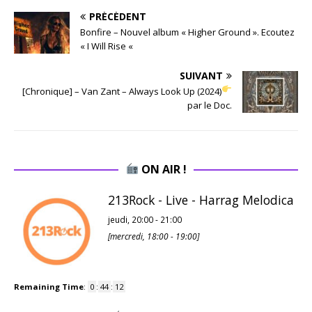
PRÉCÉDENT
Bonfire – Nouvel album « Higher Ground ». Ecoutez
« I Will Rise «
SUIVANT
[Chronique] – Van Zant – Always Look Up (2024)
par le Doc.
ON AIR !
213Rock - Live - Harrag Melodica
jeudi, 20:00
-
21:00
[
mercredi, 18:00
-
19:00
]
Remaining Time
:
0
:
44
:
11