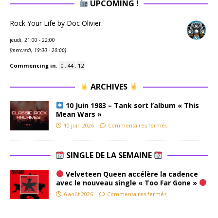
UPCOMING !
Rock Your Life by Doc Olivier.
jeudi, 21:00
-
22:00
[
mercredi, 19:00
-
20:00
]
Commencing in
:
0
:
44
:
11
ARCHIVES
10 Juin 1983 – Tank sort l’album « This
Mean Wars »
10 juin 2026
Commentaires fermés
SINGLE DE LA SEMAINE
Velveteen Queen accélère la cadence
avec le nouveau single « Too Far Gone »
6 août 2026
Commentaires fermés