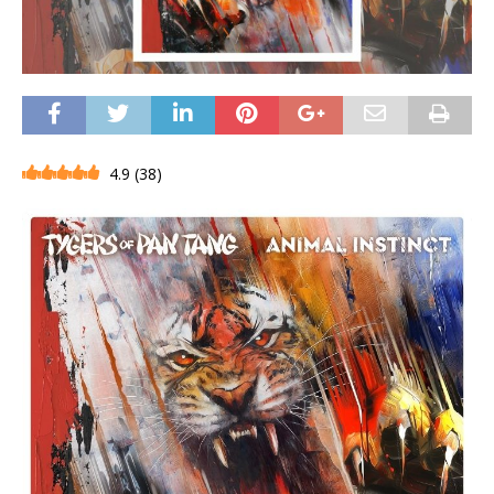
4.9
(
38
)