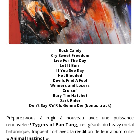
Rock Candy
Cry Sweet Freedom
Live For The Day
Let It Burn
If You See Kay
Hot Blooded
Devils Find A Fool
Winners and Losers
Cruisin’
Bury The Hatchet
Dark Rider
Don’t Say R’n’R Is Gonna Die (bonus track)
Préparez-vous à rugir à nouveau avec une puissance
renouvelée !
Tygers of Pan Tang
, ces géants du heavy metal
britannique, frappent fort avec la réédition de leur album culte
« Animal Instinct »
.