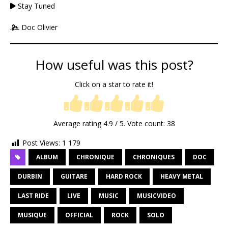
Stay Tuned
Doc Olivier
How useful was this post?
Click on a star to rate it!
Average rating
4.9
/ 5. Vote count:
38
Post Views:
1 179
ALBUM
CHRONIQUE
CHRONIQUES
DOC
DURBIN
GUITARE
HARD ROCK
HEAVY METAL
LAST RIDE
LIVE
MUSIC
MUSICVIDEO
MUSIQUE
OFFICIAL
ROCK
SOLO