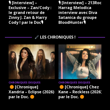
🎙 [Interview] –
🎙 [Interview] – 213Rock
Exclusive – Zan/Cody :
Harrag Melodica
le grand retour de
interview avec Diva
Zinny J. Zan & Harry
Satanica du groupe
Cody ! par le Doc🎙
BloodHunter🎙
LES CHRONIQUES !
CHRONIQUES DISQUES
CHRONIQUES DISQUES
[Chronique]
[Chronique] Chez
Xandria – Eclipse (2026)
Kane – Reckless (2026)
par le Doc.
par le Doc.