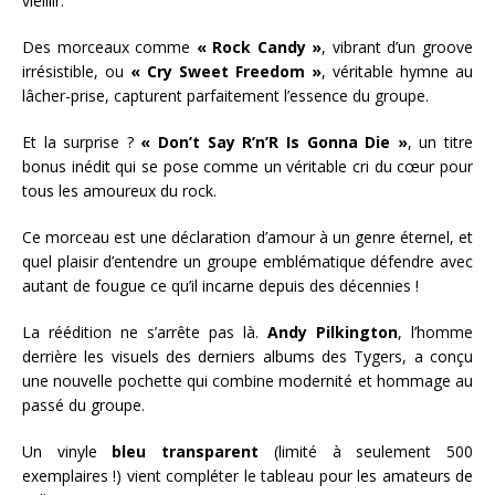
vieillir.
Des morceaux comme
« Rock Candy »
, vibrant d’un groove
irrésistible, ou
« Cry Sweet Freedom »
, véritable hymne au
lâcher-prise, capturent parfaitement l’essence du groupe.
Et la surprise ?
« Don’t Say R’n’R Is Gonna Die »
, un titre
bonus inédit qui se pose comme un véritable cri du cœur pour
tous les amoureux du rock.
Ce morceau est une déclaration d’amour à un genre éternel, et
quel plaisir d’entendre un groupe emblématique défendre avec
autant de fougue ce qu’il incarne depuis des décennies !
La réédition ne s’arrête pas là.
Andy Pilkington
, l’homme
derrière les visuels des derniers albums des Tygers, a conçu
une nouvelle pochette qui combine modernité et hommage au
passé du groupe.
Un vinyle
bleu transparent
(limité à seulement 500
exemplaires !) vient compléter le tableau pour les amateurs de