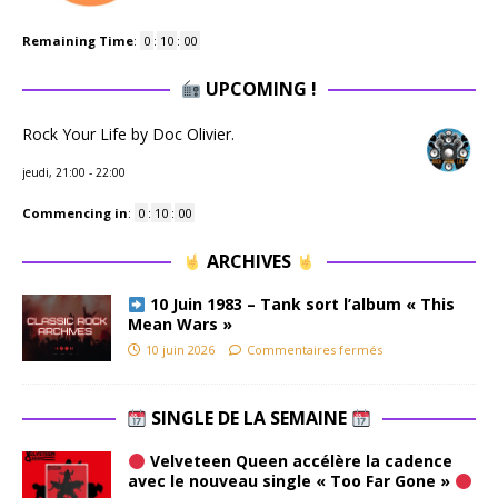
Remaining Time
:
0
:
09
:
59
UPCOMING !
Rock Your Life by Doc Olivier.
jeudi, 21:00
-
22:00
Commencing in
:
0
:
09
:
59
ARCHIVES
10 Juin 1983 – Tank sort l’album « This
Mean Wars »
10 juin 2026
Commentaires fermés
SINGLE DE LA SEMAINE
Velveteen Queen accélère la cadence
avec le nouveau single « Too Far Gone »