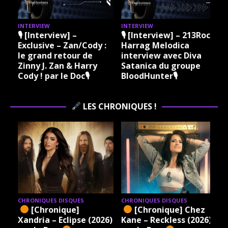
INTERVIEW
INTERVIEW
I
🎙 [Interview] –
🎙 [Interview] – 213Rock
Exclusive – Zan/Cody :
Harrag Melodica
le grand retour de
interview avec Diva
Zinny J. Zan & Harry
Satanica du groupe
Cody ! par le Doc🎙
BloodHunter🎙
LES CHRONIQUES !
CHRONIQUES DISQUES
CHRONIQUES DISQUES
[Chronique]
[Chronique] Chez
Xandria – Eclipse (2026)
Kane – Reckless (2026)