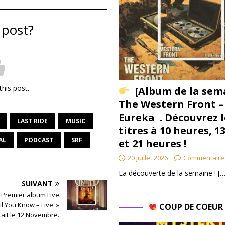
 post?
this post.
[Album de la sem
The Western Front –
Eureka . Découvrez l
LAST RIDE
MUSIC
titres à 10 heures, 1
AL
PODCAST
SRF
et 21 heures !
20 juillet 2026
Commentaire
La découverte de la semaine !
[…
SUIVANT
– Premier album Live
il You Know – Live »
COUP DE COEU
tait le 12 Novembre.