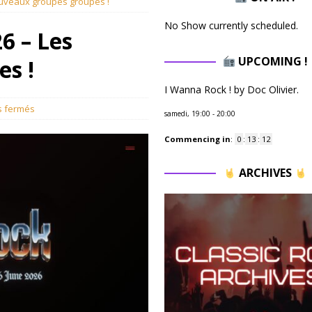
ouveaux groupes groupes !
No Show currently scheduled.
6 – Les
UPCOMING !
s !
I Wanna Rock ! by Doc Olivier.
 fermés
samedi, 19:00
-
20:00
Commencing in
:
0
:
13
:
11
ARCHIVES