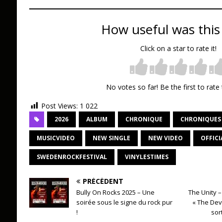
How useful was this
Click on a star to rate it!
No votes so far! Be the first to rate 
Post Views:
1 022
2026
ALBUM
CHRONIQUE
CHRONIQUES
MUSICVIDEO
NEW SINGLE
NEW VIDEO
OFFICI
SWEDENROCKFESTIVAL
VINYLESTIMES
PRÉCÉDENT
Bully On Rocks 2025 – Une
The Unity 
soirée sous le signe du rock pur
« The Dev
!
sor