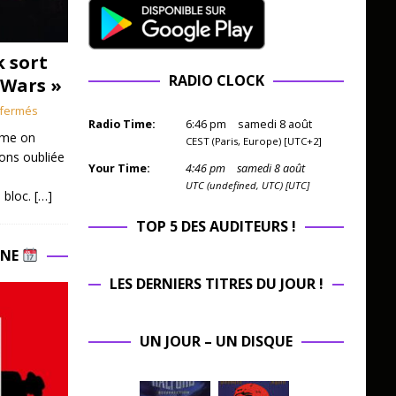
k sort
RADIO CLOCK
 Wars »
fermés
Radio Time:
6
:
46
pm
samedi 8 août
mme on
CEST (Paris, Europe) [UTC+2]
ions oubliée
Your Time:
4
:
46
pm
samedi 8 août
UTC (undefined, UTC) [UTC]
 bloc.
[…]
TOP 5 DES AUDITEURS !
INE
LES DERNIERS TITRES DU JOUR !
UN JOUR – UN DISQUE