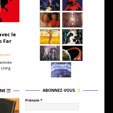
avec le
o Far
fermés
grammée
 Lining
ABONNEZ-VOUS
INE
Prénom
*