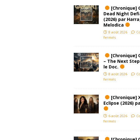
[Chronique] 
Dead Night Def
(2026) par Harr
Melodica
8 août 2026
C
fermés
[Chronique] 
– The Next Step
le Doc.
8 août 2026
C
fermés
[Chronique] 
Eclipse (2026) pa
6 août 2026
C
fermés
[Chronique] 