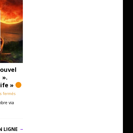
ouvel
 ».
Life »
s fermés
bre via
N LIGNE