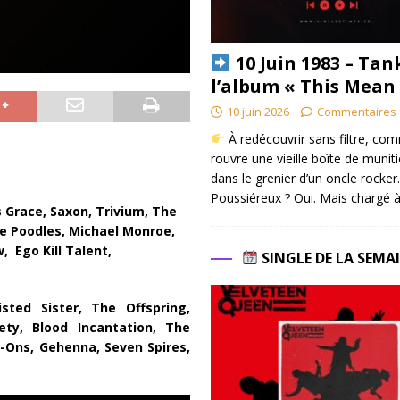
10 Juin 1983 – Tan
l’album « This Mean
10 juin 2026
Commentaires 
À redécouvrir sans filtre, co
rouvre une vieille boîte de munit
dans le grenier d’un oncle rocker.
Poussiéreux ? Oui. Mais chargé à
 Grace, Saxon, Trivium, The
he Poodles, Michael Monroe,
, Ego Kill Talent,
SINGLE DE LA SEMA
sted Sister, The Offspring,
ety, Blood Incantation, The
d-Ons, Gehenna, Seven Spires,