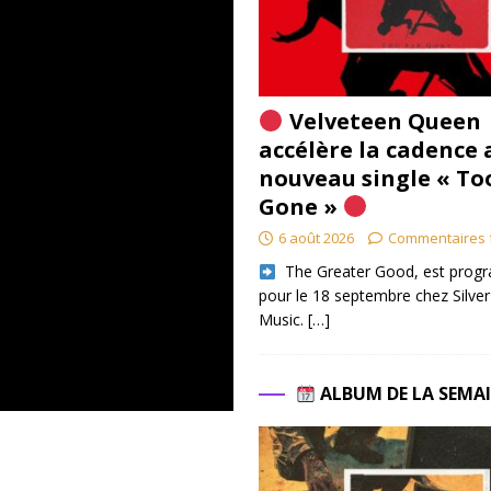
Velveteen Queen
accélère la cadence 
nouveau single « To
Gone »
6 août 2026
Commentaires 
​ The Greater Good, est pro
pour le 18 septembre chez Silver
Music.
[…]
ALBUM DE LA SEMA