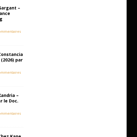
Gargant –
iance
ag
ommentaires
Constancia
 (2026) par
ommentaires
Xandria –
r le Doc.
ommentaires
Chez Kane