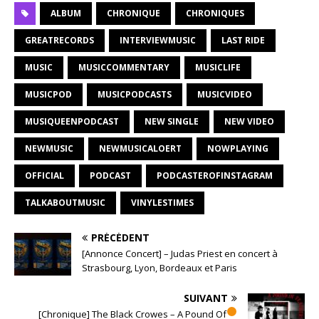
ALBUM
CHRONIQUE
CHRONIQUES
GREATRECORDS
INTERVIEWMUSIC
LAST RIDE
MUSIC
MUSICCOMMENTARY
MUSICLIFE
MUSICPOD
MUSICPODCASTS
MUSICVIDEO
MUSIQUEENPODCAST
NEW SINGLE
NEW VIDEO
NEWMUSIC
NEWMUSICALOERT
NOWPLAYING
OFFICIAL
PODCAST
PODCASTEROFINSTAGRAM
TALKABOUTMUSIC
VINYLESTIMES
PRÉCÉDENT
[Annonce Concert] – Judas Priest en concert à
Strasbourg, Lyon, Bordeaux et Paris
SUIVANT
[Chronique] The Black Crowes – A Pound Of