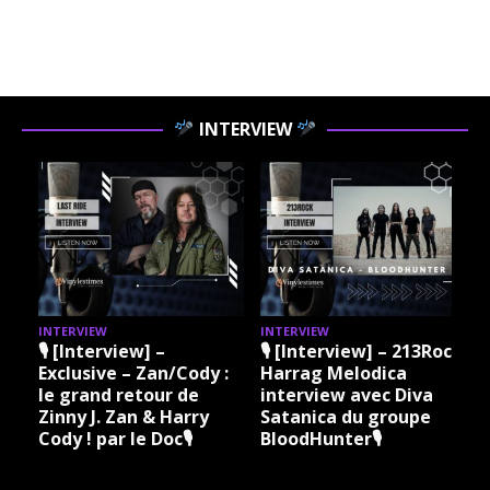
INTERVIEW
INTERVIEW
INTERVIEW
I
🎙 [Interview] –
🎙 [Interview] – 213Rock
Exclusive – Zan/Cody :
Harrag Melodica
le grand retour de
interview avec Diva
Zinny J. Zan & Harry
Satanica du groupe
Cody ! par le Doc🎙
BloodHunter🎙