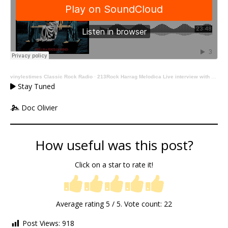
vinylestimes Classic Rock Radio
·
213Rock Harrag Melodica Live interview with Samy Elbanna of Lost Society 20 02 2026 on Vinylestimes Classic Rock Radio
Stay Tuned
Doc Olivier
How useful was this post?
Click on a star to rate it!
Average rating
5
/ 5. Vote count:
22
Post Views:
918