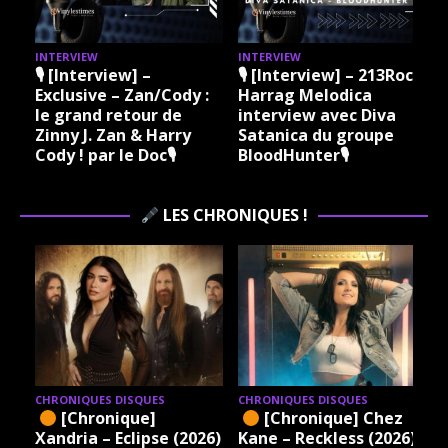
INTERVIEW
INTERVIEW
I
🎙 [Interview] –
🎙 [Interview] – 213Rock
Exclusive – Zan/Cody :
Harrag Melodica
le grand retour de
interview avec Diva
Zinny J. Zan & Harry
Satanica du groupe
Cody ! par le Doc🎙
BloodHunter🎙
LES CHRONIQUES !
CHRONIQUES DISQUES
CHRONIQUES DISQUES
[Chronique]
[Chronique] Chez
Xandria – Eclipse (2026)
Kane – Reckless (2026)