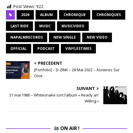
Post Views:
922
2026
ALBUM
CHRONIQUE
CHRONIQUES
LAST RIDE
MUSIC
MUSICVIDEO
NAPALMRECORDS
NEW SINGLE
NEW VIDEO
OFFICIAL
PODCAST
VINYLESTIMES
PRÉCÉDENT
[Portfolio] – D-ZINK – 28 Mai 2022 – Asnieres Sur
Oise.
SUIVANT
31 mai 1980 – Whitesnake sort l’album « Ready an’
Willing »
ON AIR !