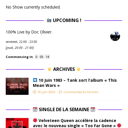
No Show currently scheduled.
UPCOMING !
100% Live by Doc Olivier.
vendredi, 22:00
-
23:00
[
jeudi, 20:00
-
21:00
]
Commencing in
:
0
:
05
:
13
ARCHIVES
10 Juin 1983 – Tank sort l’album « This
Mean Wars »
10 juin 2026
Commentaires fermés
SINGLE DE LA SEMAINE
Velveteen Queen accélère la cadence
avec le nouveau single « Too Far Gone »