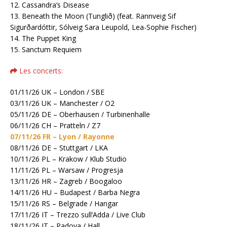
12. Cassandra’s Disease
13. Beneath the Moon (Tunglið) (feat. Rannveig Sif
Sigurðardóttir, Sólveig Sara Leupold, Lea-Sophie Fischer)
14. ⁠The Puppet King
15. ⁠Sanctum Requiem
Les concerts:
01/11/26 UK – London / SBE
03/11/26 UK – Manchester / O2
05/11/26 DE – Oberhausen / Turbinenhalle
06/11/26 CH – Pratteln / Z7
07/11/26 FR – Lyon / Rayonne
08/11/26 DE – Stuttgart / LKA
10/11/26 PL – Krakow / Klub Studio
11/11/26 PL – Warsaw / Progresja
13/11/26 HR – Zagreb / Boogaloo
14/11/26 HU – Budapest / Barba Negra
15/11/26 RS – Belgrade / Hangar
17/11/26 IT – Trezzo sull’Adda / Live Club
18/11/26 IT – Padova / Hall