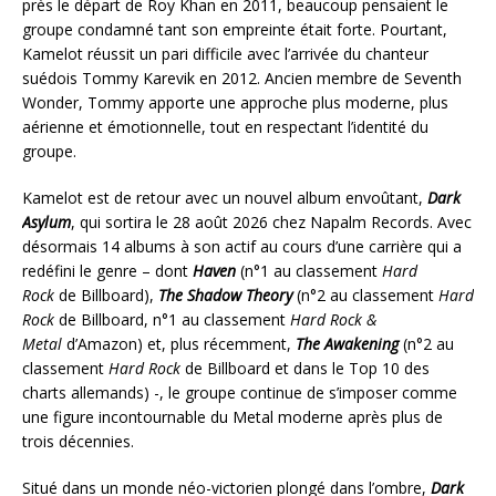
près le départ de Roy Khan en 2011, beaucoup pensaient le
groupe condamné tant son empreinte était forte. Pourtant,
Kamelot réussit un pari difficile avec l’arrivée du chanteur
suédois Tommy Karevik en 2012. Ancien membre de Seventh
Wonder, Tommy apporte une approche plus moderne, plus
aérienne et émotionnelle, tout en respectant l’identité du
groupe.
Kamelot est de retour avec un nouvel album envoûtant,
Dark
Asylum
, qui sortira le 28 août 2026 chez Napalm Records. Avec
désormais 14 albums à son actif au cours d’une carrière qui a
redéfini le genre – dont
Haven
(n°1 au classement
Hard
Rock
de Billboard),
The Shadow Theory
(n°2 au classement
Hard
Rock
de Billboard, n°1 au classement
Hard Rock &
Metal
d’Amazon) et, plus récemment,
The Awakening
(n°2 au
classement
Hard Rock
de Billboard et dans le Top 10 des
charts allemands) -, le groupe continue de s’imposer comme
une figure incontournable du Metal moderne après plus de
trois décennies.
Situé dans un monde néo-victorien plongé dans l’ombre,
Dark