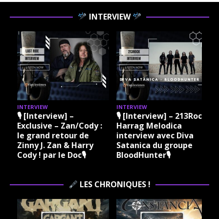
INTERVIEW
INTERVIEW
INTERVIEW
I
🎙 [Interview] –
🎙 [Interview] – 213Rock
Exclusive – Zan/Cody :
Harrag Melodica
le grand retour de
interview avec Diva
Zinny J. Zan & Harry
Satanica du groupe
Cody ! par le Doc🎙
BloodHunter🎙
LES CHRONIQUES !