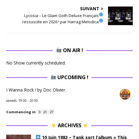
SUIVANT
Lycosia – Le Glam Goth Deluxe Français
ressuscite en 2026 ! par Harrag Melodica
ON AIR !
No Show currently scheduled.
UPCOMING !
I Wanna Rock ! by Doc Olivier.
samedi, 19:00
-
20:00
Commencing in
:
0
:
21
:
26
ARCHIVES
10 Juin 1983 – Tank sort l’album « This