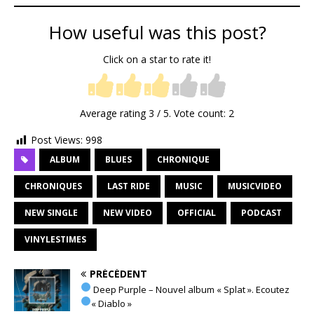
How useful was this post?
Click on a star to rate it!
Average rating
3
/ 5. Vote count:
2
Post Views:
998
ALBUM
BLUES
CHRONIQUE
CHRONIQUES
LAST RIDE
MUSIC
MUSICVIDEO
NEW SINGLE
NEW VIDEO
OFFICIAL
PODCAST
VINYLESTIMES
PRÉCÉDENT
Deep Purple – Nouvel album « Splat ». Ecoutez
« Diablo »