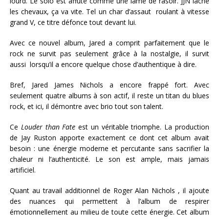
lourd. Le solo est affûté comme une lame de rasoir. JJN lâche
les chevaux, ça va vite. Tel un char d’assaut roulant à vitesse
grand V, ce titre défonce tout devant lui.
Avec ce nouvel album, Jared a comprit parfaitement que le
rock ne survit pas seulement grâce à la nostalgie, il survit
aussi lorsqu’il a encore quelque chose d’authentique à dire.
Bref, Jared James Nichols a encore frappé fort. Avec
seulement quatre albums à son actif, il reste un titan du blues
rock, et ici, il démontre avec brio tout son talent.
Ce
Louder than Fate
est un véritable triomphe. La production
de Jay Ruston apporte exactement ce dont cet album avait
besoin : une énergie moderne et percutante sans sacrifier la
chaleur ni l’authenticité. Le son est ample, mais jamais
artificiel.
Quant au travail additionnel de Roger Alan Nichols , il ajoute
des nuances qui permettent à l’album de respirer
émotionnellement au milieu de toute cette énergie. Cet album