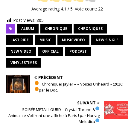
Average rating
4.1
/ 5. Vote count:
22
Post Views:
805
ALBUM
CHRONIQUE
CHRONIQUES
LAST RIDE
MUSIC
MUSICVIDEO
NEW SINGLE
NEW VIDEO
OFFICIAL
PODCAST
VINYLESTIMES
PRÉCÉDENT
[Chronique] Jayler – « Voices Unheard » (2026)
par le Doc.
SUIVANT
SOIRÉE METAL LOURD – Crystal Throne &
Animalize s’offrent une affiche à Paris ! par Harrag
Melodica