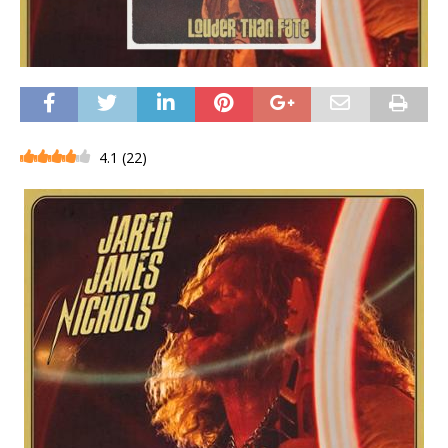
4.1
(
22
)