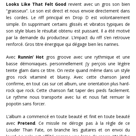
Looks Like That Felt Good
revient avec un gros son bien
“graisseux”. Le son est direct et nous envoie directement dans
les cordes. Le riff principal en Drop D est volontairement
simple. En supprimant certains glissés et vibratos typiques de
son style blues le résultat obtenu est puissant. Il a été motivé
par la demande du producteur. L’impact du riff s’en retrouve
renforcé. Gros titre énergique qui dégage bien les narines.
Avec
Runnin’ Hot
gros groove avec une rythmique et une
basse démoniaques. personnellement j’y perçois une légère
teinte glam dans ce titre. On reste quand même dans un style
gros rock vitaminé et bluesy. Avec cette chanson Jared
confirme, en tout cas sur cet album, une orientation plus hard-
rock que rock. Cette chanson fait taper des pieds facilement.
Le rythme nous transporte avec lui et nous fait remuer le
popotin sans forcer.
L’album a commencé en toute beauté et finit en toute beauté
avec
Pretend
. Ce missile ne déroge pas à la règle de ce
Louder Than Fate, on branche les guitares et on envoi du