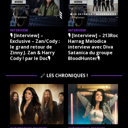
INTERVIEW
INTERVIEW
I
🎙 [Interview] –
🎙 [Interview] – 213Rock
Exclusive – Zan/Cody :
Harrag Melodica
le grand retour de
interview avec Diva
Zinny J. Zan & Harry
Satanica du groupe
Cody ! par le Doc🎙
BloodHunter🎙
LES CHRONIQUES !