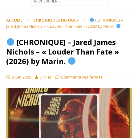
ACCUEIL
CHRONIQUES DISQUES
[CHRONIQUE] –
Jared James Nichols – « Louder Than Fate » (2026) by Marin.
[CHRONIQUE] – Jared James
Nichols – « Louder Than Fate »
(2026) by Marin.
9 juin 2026
Olivier
Commentaires fermés