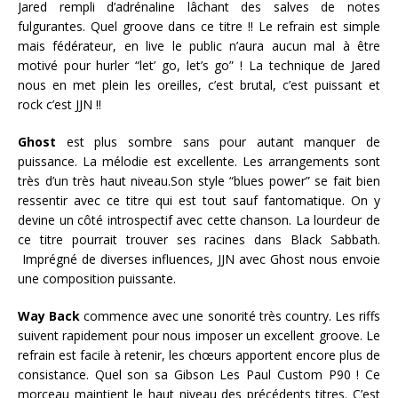
Jared rempli d’adrénaline lâchant des salves de notes
fulgurantes. Quel groove dans ce titre !! Le refrain est simple
mais fédérateur, en live le public n’aura aucun mal à être
motivé pour hurler “let’ go, let’s go” ! La technique de Jared
nous en met plein les oreilles, c’est brutal, c’est puissant et
rock c’est JJN !!
Ghost
est plus sombre sans pour autant manquer de
puissance. La mélodie est excellente. Les arrangements sont
très d’un très haut niveau.Son style “blues power” se fait bien
ressentir avec ce titre qui est tout sauf fantomatique. On y
devine un côté introspectif avec cette chanson. La lourdeur de
ce titre pourrait trouver ses racines dans Black Sabbath.
Imprégné de diverses influences, JJN avec Ghost nous envoie
une composition puissante.
Way Back
commence avec une sonorité très country. Les riffs
suivent rapidement pour nous imposer un excellent groove. Le
refrain est facile à retenir, les chœurs apportent encore plus de
consistance. Quel son sa Gibson Les Paul Custom P90 ! Ce
morceau maintient le haut niveau des précédents titres. C’est