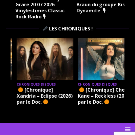
Grare 20 07 2026
Braun du groupe Kissin
Vinylestimes Classic
Dynamite 🎙
J
Rock Radio 🎙
LES CHRONIQUES !
CHRONIQUES DISQUES
CHRONIQUES DISQUES
[Chronique]
[Chronique] Chez
xt
Xandria – Eclipse (2026)
Kane – Reckless (2026)
c.
par le Doc.
par le Doc.