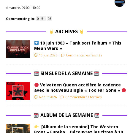
dimanche, 09:00
-
10:00
Commencing in
:
0
:
51
:
05
ARCHIVES
10 Juin 1983 – Tank sort l’album « This
Mean Wars »
10 juin 2026
Commentaires fermés
SINGLE DE LA SEMAINE
Velveteen Queen accélère la cadence
avec le nouveau single « Too Far Gone »
6 août 2026
Commentaires fermés
ALBUM DE LA SEMAINE
[Album de la semaine] The Western
Front – Eureka . Découvrez les titres à 10