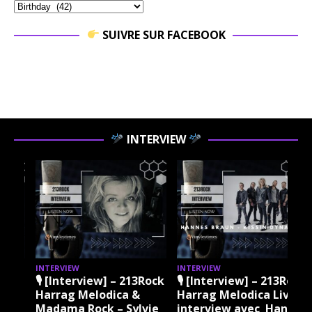
SUIVRE SUR FACEBOOK
INTERVIEW
INTERVIEW
INTERVIEW
I
ock
🎙 [Interview] – 213Rock
🎙 [Interview] – 213Rock
Harrag Melodica &
Harrag Melodica Live
Madama Rock – Sylvie
interview avec Hannes