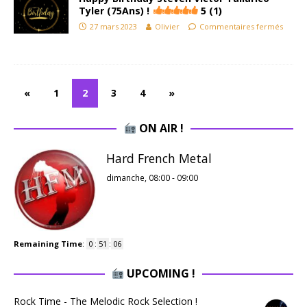
Tyler (75Ans) !
5 (1)
27 mars 2023
Olivier
Commentaires fermés
«
1
2
3
4
»
ON AIR !
Hard French Metal
dimanche, 08:00
-
09:00
Remaining Time
:
0
:
51
:
05
UPCOMING !
Rock Time - The Melodic Rock Selection !