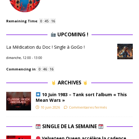
Remaining Time
:
0
:
45
:
15
UPCOMING !
La Médication du Doc ! Single à GoGo !
dimanche, 12:00
-
13:00
Commencing in
:
0
:
46
:
15
ARCHIVES
10 Juin 1983 – Tank sort l’album « This
Mean Wars »
10 juin 2026
Commentaires fermés
SINGLE DE LA SEMAINE
Velveteen Queen accélère la cadence