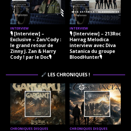
INTERVIEW
INTERVIEW
I
🎙 [Interview] –
🎙 [Interview] – 213Rock
Exclusive – Zan/Cody :
Harrag Melodica
le grand retour de
interview avec Diva
Zinny J. Zan & Harry
Satanica du groupe
Cody ! par le Doc🎙
BloodHunter🎙
LES CHRONIQUES !
CHRONIQUES DISQUES
CHRONIQUES DISQUES