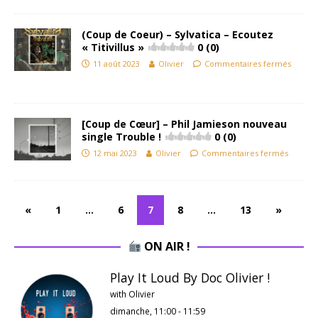
(Coup de Coeur) – Sylvatica – Ecoutez
« Titivillus »
0 (0)
11 août 2023
Olivier
Commentaires fermés
[Coup de Cœur] – Phil Jamieson nouveau
single Trouble !
0 (0)
12 mai 2023
Olivier
Commentaires fermés
«
1
…
6
7
8
…
13
»
ON AIR !
Play It Loud By Doc Olivier !
with Olivier
dimanche, 11:00
-
11:59