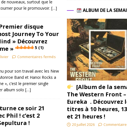
e de nouveaux, surtout que le
tourner pour le promouvoir.
[…]
ALBUM DE LA SEMA
 Premier disque
ost Journey To Your
ind » Découvrez
ime »
5 (1)
livier
Commentaires fermés
nu pour son travail avec les New
 Monroe Band et Hanoi Rocks a
e », c’est le premier single
[Album de la sem
ier album solo
[…]
The Western Front –
Eureka . Découvrez l
turne ce soir 21
titres à 10 heures, 1
 Phil ! c’est 2
et 21 heures !
Sepultura !
20 juillet 2026
Commentaire