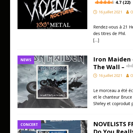
4.7 (22)
16 juillet 2021
O
Rendez-vous à 21 Heu
des titres de Phil.
[…]
Iron Maiden 
NEWS
The Wall –
16 juillet 2021
O
Le morceau a été écri
et le chanteur Bruce
Shirley et coproduit 
NOVELISTS FR
CONCERT
Do You Real