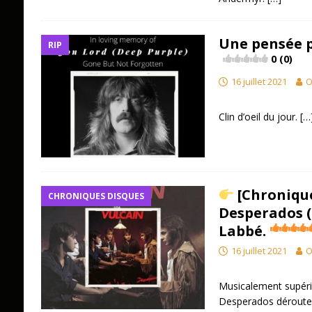
Une pensée p
RIP
0 (0)
16 juillet 2021
O
Clin d’oeil du jour.
[…
[Chronique
CHRONIQUES DISQUES
Desperados (
Labbé.
16 juillet 2021
O
Musicalement supérie
Desperados déroute 