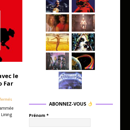
avec le
o Far
fermés
ABONNEZ-VOUS
grammée
 Lining
Prénom
*