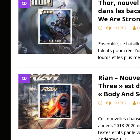
Thor, nouvel
CD
dans les bac
We Are Stro
16 juillet 2021
O
Ensemble, ce batail
talents pour créer l’
lourds et les plus m
Rian – Nouve
CD
Three » est 
« Body And S
16 juillet 2021
O
Ces nouvelles chanso
années 2018-2020 et
textes écrits par le v
Andermyr.
[…]