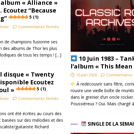
 album « Alliance »
s. Ecoutez “Because
ng”
5 (1)
livier
Commentaires fermés
lon de champions fusionne ses
un des albums de Thor les plus
élodiques de tous les temps !
[…]
10 Juin 1983 – Tan
l’album « This Mean
l disque « Twenty
10 juin 2026
Commentaires 
disponible Ecoutez
À redécouvrir sans filtre, co
oul »
5 (1)
rouvre une vieille boîte de munit
dans le grenier d’un oncle rocker.
livier
Commentaires fermés
Poussiéreux ? Oui. Mais chargé à
ns ont été écrites au cours des
 basées sur des mélodies et des
SINGLE DE LA SEMA
ocaliste/guitariste Richard