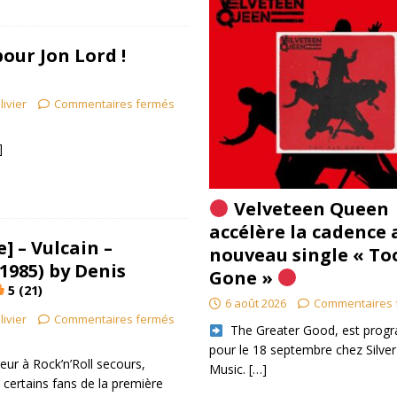
our Jon Lord !
livier
Commentaires fermés
]
Velveteen Queen
accélère la cadence 
] – Vulcain –
nouveau single « To
1985) by Denis
Gone »
5 (21)
6 août 2026
Commentaires 
livier
Commentaires fermés
​ The Greater Good, est pro
pour le 18 septembre chez Silver
ur à Rock’n’Roll secours,
Music.
[…]
certains fans de la première