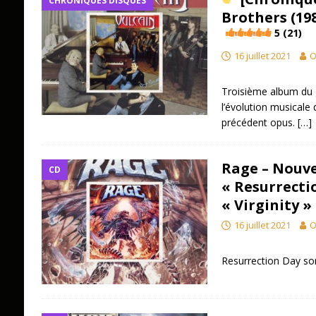
CHRONIQUES DISQUES
Brothers (19
5 (21)
16 juillet 2021
O
Troisième album du 
l’évolution musicale
précédent opus.
[…]
Rage – Nouv
CD
« Resurrecti
« Virginity »
16 juillet 2021
O
Resurrection Day sor