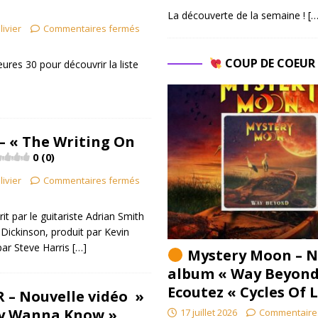
La découverte de la semaine !
[…
livier
Commentaires fermés
COUP DE COEU
res 30 pour découvrir la liste
– « The Writing On
0 (0)
livier
Commentaires fermés
t par le guitariste Adrian Smith
 Dickinson, produit par Kevin
par Steve Harris
[…]
Mystery Moon – N
album « Way Beyond
Ecoutez « Cycles Of 
 – Nouvelle vidéo »
ly Wanna Know »
17 juillet 2026
Commentaire