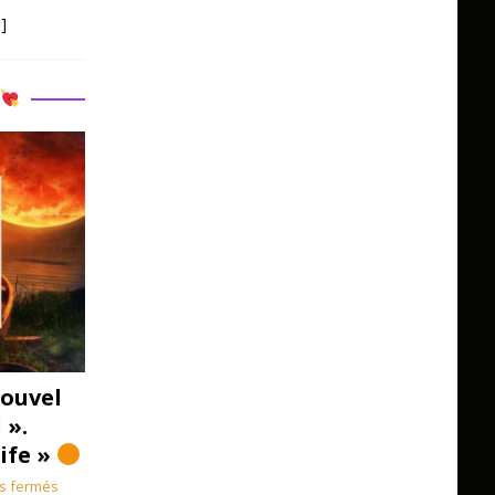
]
R
ouvel
 ».
Life »
s fermés