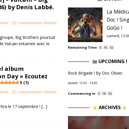
86) by Denis Labbé.
La Médic
Doc ! Sing
livier
Commentaires fermés
GoGo !
samedi, 12:0
groupe, Big Brothers poursuit
 de Vulcain entamée avec le
Remaining Time
:
0
:
16
:
00
UPCOMING !
el album
Rock Brigade ! By Doc Olivier.
on Day » Ecoutez
5 (1)
samedi, 13:02
-
14:00
livier
Commentaires fermés
Commencing in
:
0
:
18
:
00
tira le 17 septembre !
[…]
ARCHIVES