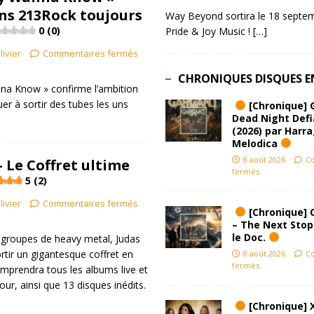
ns 213Rock toujours
Way Beyond sortira le 18 septem
0 (0)
Pride & Joy Music !
[…]
livier
Commentaires fermés
CHRONIQUES DISQUES E
na Know » confirme l’ambition
er à sortir des tubes les uns
[Chronique] 
Dead Night Def
(2026) par Harr
Melodica
8 août 2026
C
– Le Coffret ultime
fermés
5 (2)
livier
Commentaires fermés
[Chronique] 
– The Next Stop
le Doc.
 groupes de heavy metal, Judas
ortir un gigantesque coffret en
8 août 2026
C
fermés
omprendra tous les albums live et
jour, ainsi que 13 disques inédits.
[Chronique] 