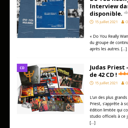
Interview da
disponible.
15 juillet 2021
O
« Do You Really Wan
du groupe de continu
après les autres.
[…]
Judas Priest 
CD
de 42 CD !
15 juillet 2021
O
L’un des plus grands
Priest, s’apprête à s
édition limitée qui c
studio officiels à ce 
[…]