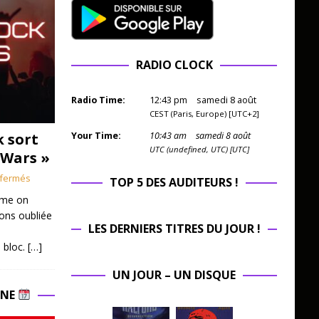
RADIO CLOCK
Radio Time:
12
:
44
pm
samedi 8 août
CEST (Paris, Europe) [UTC+2]
k sort
Your Time:
10
:
44
am
samedi 8 août
UTC (undefined, UTC) [UTC]
 Wars »
fermés
TOP 5 DES AUDITEURS !
mme on
ions oubliée
LES DERNIERS TITRES DU JOUR !
 bloc.
[…]
UN JOUR – UN DISQUE
INE