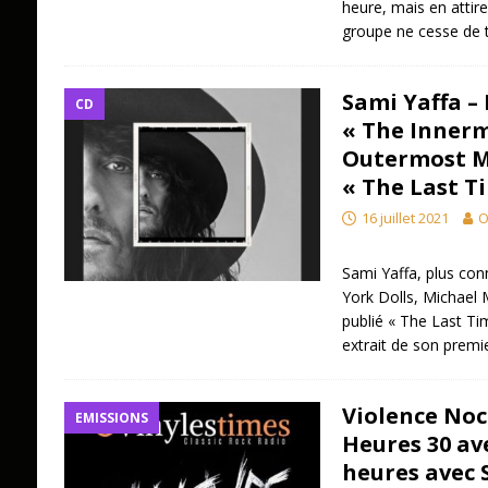
heure, mais en attir
groupe ne cesse de 
Sami Yaffa –
CD
« The Innerm
Outermost M
« The Last T
16 juillet 2021
O
Sami Yaffa, plus con
York Dolls, Michael
publié « The Last Tim
extrait de son prem
Violence Noc
EMISSIONS
Heures 30 avec
heures avec 