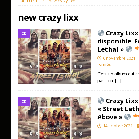
ACCUEIL
new crazy lixx
new crazy lixx
Crazy Lixx
CD
disponible. E
Lethal »
6 novembre 2021
fermés
C’est un album qui es
passion.
[…]
Crazy Lixx
CD
« Street Leth
Above »
14 octobre 2021