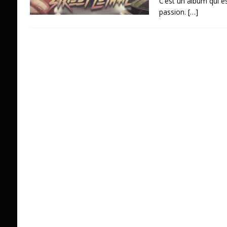
C’est un album qui es
passion.
[…]