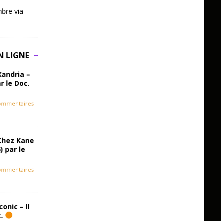
bre via
N LIGNE
Xandria –
r le Doc.
ommentaires
Chez Kane
) par le
ommentaires
onic – II
c.