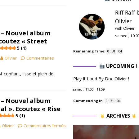
Riff Raff
Olivier
with Olivier
 – Nouvel album
samedi, 10:0
coutez « Street
5 (1)
Remaining Time
:
0
:
31
:
03
Olivier
Commentaires
UPCOMING !
t confiant, lisse et plein de
Play It Loud By Doc Olivier !
samedi, 11:00
-
11:59
 – Nouvel album
Commencing in
:
0
:
31
:
03
al ». Ecoutez « Rise
ARCHIVES
5 (1)
Olivier
Commentaires fermés