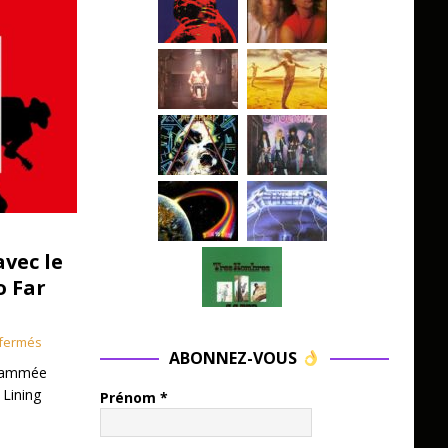
avec le
o Far
fermés
ABONNEZ-VOUS
grammée
 Lining
Prénom
*