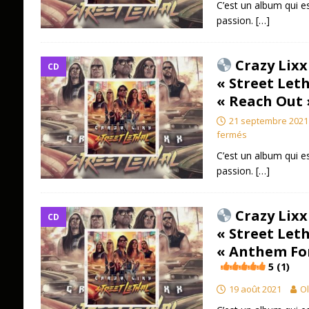
C’est un album qui es
passion.
[…]
Crazy Lixx
CD
« Street Leth
« Reach Out
21 septembre 2021
fermés
C’est un album qui es
passion.
[…]
Crazy Lixx
CD
« Street Leth
« Anthem Fo
5 (1)
19 août 2021
Ol