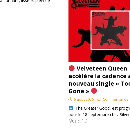
t confiant, lisse et plein de
Velveteen Queen
accélère la cadence 
nouveau single « To
Gone »
6 août 2026
Commentaires 
​ The Greater Good, est pro
pour le 18 septembre chez Silver
Music.
[…]