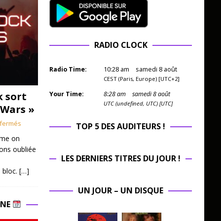
RADIO CLOCK
Radio Time:
10
:
28
am
samedi 8 août
CEST (Paris, Europe) [UTC+2]
k sort
Your Time:
8
:
28
am
samedi 8 août
UTC (undefined, UTC) [UTC]
 Wars »
fermés
TOP 5 DES AUDITEURS !
mme on
ions oubliée
LES DERNIERS TITRES DU JOUR !
 bloc.
[…]
UN JOUR – UN DISQUE
INE