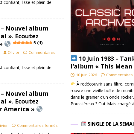
t confiant, lisse et plein de
 – Nouvel album
al ». Ecoutez
 »
5 (1)
Olivier
Commentaires
10 Juin 1983 – Tan
l’album « This Mean
t confiant, lisse et plein de
10 juin 2026
Commentaires 
À redécouvrir sans filtre, co
rouvre une vieille boîte de munit
 – Nouvel album
dans le grenier d’un oncle rocker.
al ». Ecoutez
Poussiéreux ? Oui. Mais chargé à
r America »
SINGLE DE LA SEMA
ivier
Commentaires fermés