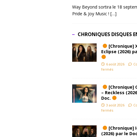
Way Beyond sortira le 18 septem
Pride & Joy Music !
[…]
CHRONIQUES DISQUES E
[Chronique] 
Eclipse (2026) pa
6 août 2026
C
fermés
[Chronique] 
– Reckless (2026
Doc.
3 août 2026
C
fermés
[Chronique] Ic
(2026) par le Do