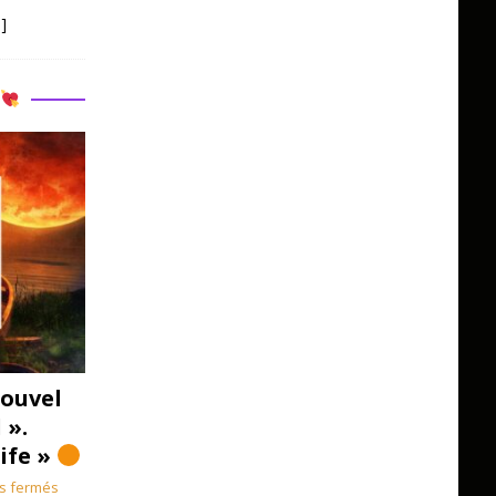
]
R
ouvel
 ».
Life »
s fermés