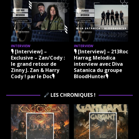
INTERVIEW
INTERVIEW
I
🎙 [Interview] –
🎙 [Interview] – 213Rock
Exclusive – Zan/Cody :
Harrag Melodica
le grand retour de
interview avec Diva
Zinny J. Zan & Harry
Satanica du groupe
Cody ! par le Doc🎙
BloodHunter🎙
LES CHRONIQUES !