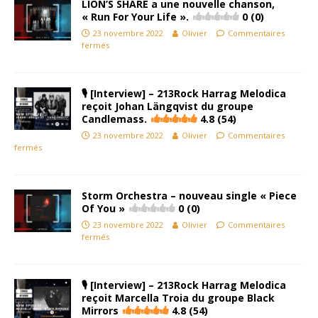
LION’S SHARE a une nouvelle chanson,
« Run For Your Life ».
0 (0)
23 novembre 2022
Olivier
Commentaires
fermés
🎙 [Interview] – 213Rock Harrag Melodica
reçoit Johan Längqvist du groupe
Candlemass.
4.8 (54)
23 novembre 2022
Olivier
Commentaires
fermés
Storm Orchestra – nouveau single « Piece
Of You »
0 (0)
23 novembre 2022
Olivier
Commentaires
fermés
🎙 [Interview] – 213Rock Harrag Melodica
reçoit Marcella Troia du groupe Black
Mirrors
4.8 (54)