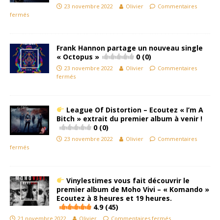
23 novembre 2022
Olivier
Commentaires
fermés
Frank Hannon partage un nouveau single
« Octopus »
0 (0)
23 novembre 2022
Olivier
Commentaires
fermés
League Of Distortion – Ecoutez « I’m A
Bitch » extrait du premier album à venir !
0 (0)
23 novembre 2022
Olivier
Commentaires
fermés
Vinylestimes vous fait découvrir le
premier album de Moho Vivi – « Komando »
Ecoutez à 8 heures et 19 heures.
4.9 (45)
21 novembre 2022
Olivier
Commentaires fermés