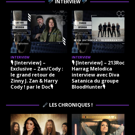
INTERVIEW
INTERVIEW
INTERVIEW
I
🎙 [Interview] –
🎙 [Interview] – 213Rock
Exclusive – Zan/Cody :
Harrag Melodica
le grand retour de
interview avec Diva
Zinny J. Zan & Harry
Satanica du groupe
Cody ! par le Doc🎙
BloodHunter🎙
LES CHRONIQUES !