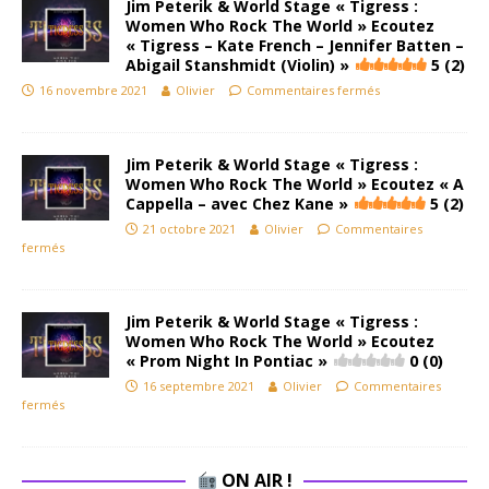
Jim Peterik & World Stage « Tigress :
Women Who Rock The World » Ecoutez
« Tigress – Kate French – Jennifer Batten –
Abigail Stanshmidt (Violin) »
5 (2)
16 novembre 2021
Olivier
Commentaires fermés
Jim Peterik & World Stage « Tigress :
Women Who Rock The World » Ecoutez « A
Cappella – avec Chez Kane »
5 (2)
21 octobre 2021
Olivier
Commentaires
fermés
Jim Peterik & World Stage « Tigress :
Women Who Rock The World » Ecoutez
« Prom Night In Pontiac »
0 (0)
16 septembre 2021
Olivier
Commentaires
fermés
ON AIR !