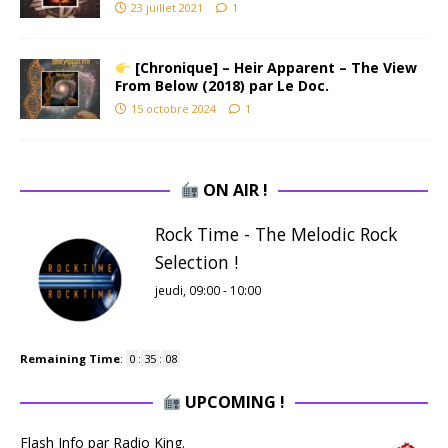
23 juillet 2021
1
[Chronique] – Heir Apparent – The View
From Below (2018) par Le Doc.
15 octobre 2024
1
ON AIR !
Rock Time - The Melodic Rock
Selection !
jeudi, 09:00
-
10:00
Remaining Time
:
0
:
35
:
07
UPCOMING !
Flash Info par Radio King.