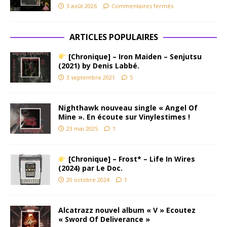
3 août 2026
Commentaires fermés
ARTICLES POPULAIRES
[Chronique] – Iron Maiden – Senjutsu
(2021) by Denis Labbé.
3 septembre 2021
5
Nighthawk nouveau single « Angel Of
Mine ». En écoute sur Vinylestimes !
23 mai 2025
1
[Chronique] – Frost* – Life In Wires
(2024) par Le Doc.
20 octobre 2024
1
Alcatrazz nouvel album « V » Ecoutez
« Sword Of Deliverance »