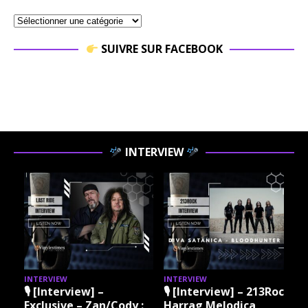
SUIVRE SUR FACEBOOK
INTERVIEW
INTERVIEW
INTERVIEW
I
🎙 [Interview] –
🎙 [Interview] – 213Rock
Exclusive – Zan/Cody :
Harrag Melodica